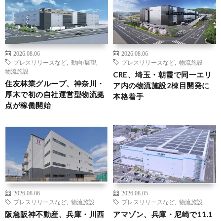
2026.08.06
2026.08.06
プレスリリースなど
,
動向/展望
,
プレスリリースなど
,
物流施設
物流施設
CRE、埼玉・朝霞で同一エリ
住友林業グループ、神奈川・
ア内の物流施設2棟目開発に
厚木で初の自社運営型物流拠
本格着手
点が稼働開始
2026.08.06
2026.08.05
プレスリリースなど
,
物流施設
プレスリリースなど
,
物流施設
阪急阪神不動産、兵庫・川西
アマゾン、兵庫・尼崎で11.1