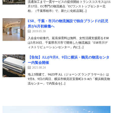
流通加工まで一貫サービスの提供開始 トランスコスモスは11
月17日、EC専門の物流拠点「ECワンストップセンター北
柏」（千葉県柏市）で、新たに化粧品製[…]
ESR、千葉・市川の物流施設で独自ブランドの託児
所が6月初稼働へ
2019.05.30
入会金や給食代、延長保育料は無料、女性活躍支援図る ESR
は5月30日、千葉県市川市で開発した物流施設「ESR市川デ
ィストリビューションセンター」内に[…]
【告知】JLLが9月8、9日に横浜・鶴見の物流センタ
ー内覧会開催
2021.08.24
地上5階建て、9623坪 JLL（ジョーンズ ラング ラサール）は
9月8、9日の両日、横浜市鶴見区安善町2-5-4の「横浜鶴見物
流センター」で内覧会を[…]