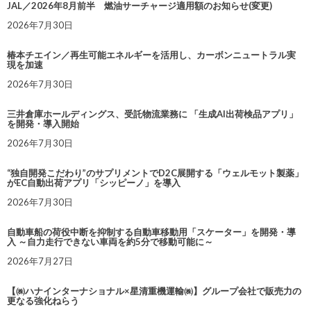
JAL／2026年8月前半 燃油サーチャージ適用額のお知らせ(変更)
2026年7月30日
椿本チエイン／再生可能エネルギーを活用し、カーボンニュートラル実
現を加速
2026年7月30日
三井倉庫ホールディングス、受託物流業務に 「生成AI出荷検品アプリ」
を開発・導入開始
2026年7月30日
“独自開発こだわり”のサプリメントでD2C展開する「ウェルモット製薬」
がEC自動出荷アプリ「シッピーノ」を導入
2026年7月30日
自動車船の荷役中断を抑制する自動車移動用「スケーター」を開発・導
入 ～自力走行できない車両を約5分で移動可能に～
2026年7月27日
【㈱ハナインターナショナル×星清重機運輸㈱】グループ会社で販売力の
更なる強化ねらう