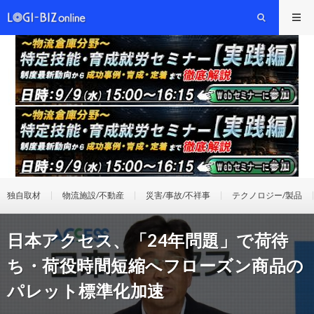
独自取材
物流施設/不動産
災害/事故/不祥事
テクノロジー/製品
日本アクセス、「24年問題」で荷待
ち・荷役時間短縮へフローズン商品の
パレット標準化加速