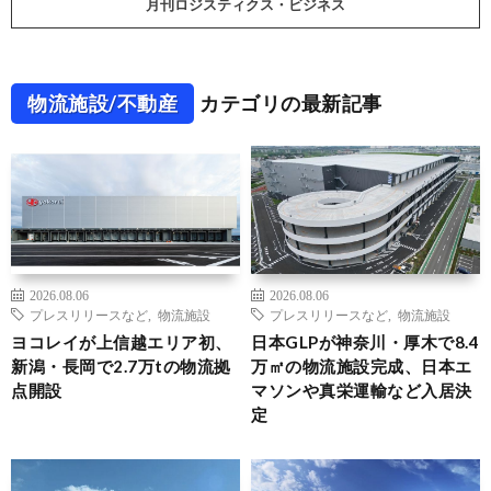
月刊ロジスティクス・ビジネス
物流施設/不動産
カテゴリの最新記事
2026.08.06
2026.08.06
プレスリリースなど
,
物流施設
プレスリリースなど
,
物流施設
ヨコレイが上信越エリア初、
日本GLPが神奈川・厚木で8.4
新潟・長岡で2.7万tの物流拠
万㎡の物流施設完成、日本エ
点開設
マソンや真栄運輸など入居決
定