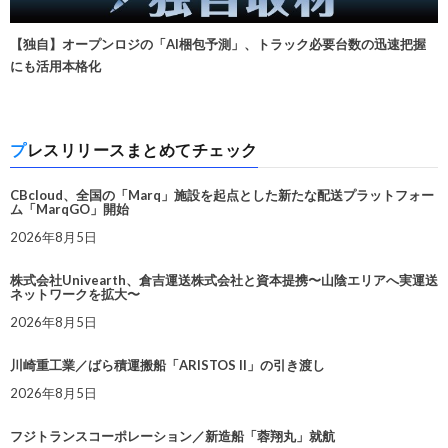
【独自】オープンロジの「AI梱包予測」、トラック必要台数の迅速把握
にも活用本格化
プレスリリースまとめてチェック
CBcloud、全国の「Marq」施設を起点とした新たな配送プラットフォー
ム「MarqGO」開始
2026年8月5日
株式会社Univearth、倉吉運送株式会社と資本提携〜山陰エリアへ実運送
ネットワークを拡大〜
2026年8月5日
川崎重工業／ばら積運搬船「ARISTOS II」の引き渡し
2026年8月5日
フジトランスコーポレーション／新造船「蓉翔丸」就航