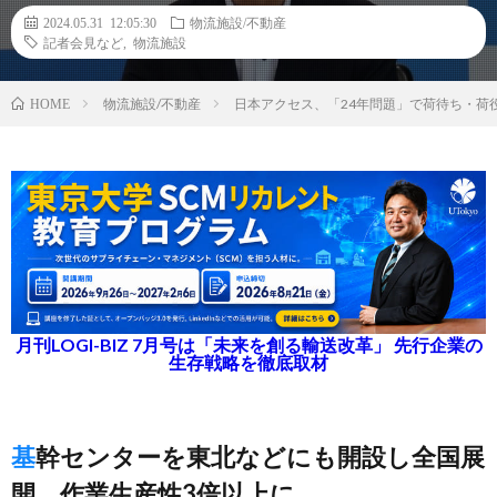
2024.05.31 12:05:30
物流施設/不動産
記者会見など
,
物流施設
物流施設/不動産
日本アクセス、「24年問題」で荷待ち・荷
HOME
月刊LOGI-BIZ 7月号は「未来を創る輸送改革」 先行企業の
生存戦略を徹底取材
基幹センターを東北などにも開設し全国展
開、作業生産性3倍以上に