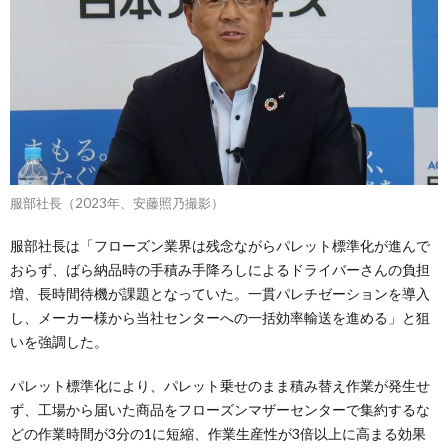
服部社長（2023年、安藤照乃撮影）
服部社長は「フローズン業界は残念ながらパレット標準化が進んで
おらず、ばら納品時の手積み手降ろしによるドライバーさんの負担
増、長時間待機が課題となっていた。一貫パレチゼーションを導入
し、メーカー様から当社センターへの一括効率輸送を進める」と狙
いを強調した。
パレット標準化により、パレット乗せのまま積み替え作業が発生せ
ず、工場から届いた商品をフローズンマザーセンターで集約するな
どの作業時間が3分の1に短縮、作業生産性が3倍以上に高まる効果