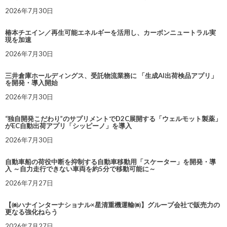
2026年7月30日
椿本チエイン／再生可能エネルギーを活用し、カーボンニュートラル実
現を加速
2026年7月30日
三井倉庫ホールディングス、受託物流業務に 「生成AI出荷検品アプリ」
を開発・導入開始
2026年7月30日
“独自開発こだわり”のサプリメントでD2C展開する「ウェルモット製薬」
がEC自動出荷アプリ「シッピーノ」を導入
2026年7月30日
自動車船の荷役中断を抑制する自動車移動用「スケーター」を開発・導
入 ～自力走行できない車両を約5分で移動可能に～
2026年7月27日
【㈱ハナインターナショナル×星清重機運輸㈱】グループ会社で販売力の
更なる強化ねらう
2026年7月27日