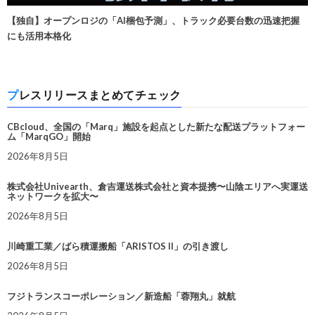
【独自】オープンロジの「AI梱包予測」、トラック必要台数の迅速把握
にも活用本格化
プレスリリースまとめてチェック
CBcloud、全国の「Marq」施設を起点とした新たな配送プラットフォー
ム「MarqGO」開始
2026年8月5日
株式会社Univearth、倉吉運送株式会社と資本提携〜山陰エリアへ実運送
ネットワークを拡大〜
2026年8月5日
川崎重工業／ばら積運搬船「ARISTOS II」の引き渡し
2026年8月5日
フジトランスコーポレーション／新造船「蓉翔丸」就航