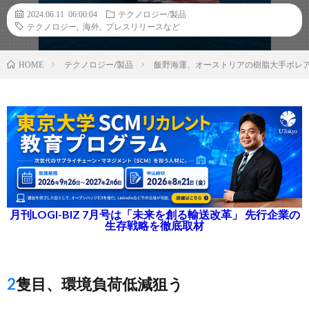
2024.06.11 06:00:04
テクノロジー/製品
テクノロジー
,
海外
,
プレスリリースなど
テクノロジー/製品
飯野海運、オーストリアの樹脂大手ボレア
HOME
月刊LOGI-BIZ 7月号は「未来を創る輸送改革」 先行企業の
生存戦略を徹底取材
2隻目、環境負荷低減狙う