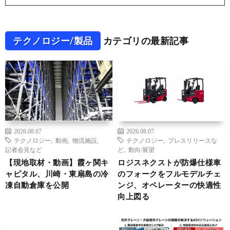
テクノロジー/製品
カテゴリの最新記事
2026.08.07
2026.08.07
テクノロジー
,
動画
,
物流施設
,
テクノロジー
,
プレスリリースな
記者会見など
ど
,
動向/展望
【現地取材・動画】霞ヶ関キ
ロジスネクストが防爆仕様車
ャピタル、川崎・東扇島の冷
のフォークをフルモデルチェ
凍自動倉庫を公開
ンジ、オペレーターの快適性
向上図る