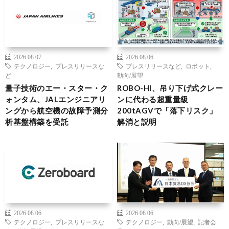
2026.08.07
2026.08.06
テクノロジー
,
プレスリリースな
プレスリリースなど
,
ロボット
,
ど
動向/展望
量子技術のエー・スター・ク
ROBO-HI、吊り下げ式クレー
ォンタム、JALエンジニアリ
ンに代わる超重量級
ングから航空機の故障予測分
200tAGVで「落下リスク」
析基盤構築を受託
解消と説明
2026.08.06
2026.08.06
テクノロジー
,
プレスリリースな
テクノロジー
,
動向/展望
,
記者会