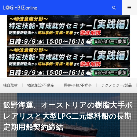
独自取材
物流施設/不動産
災害/事故/不祥事
テクノロジー/製品
飯野海運、オーストリアの樹脂大手ボ
レアリスと大型LPG二元燃料船の長期
定期用船契約締結