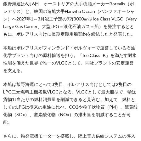
飯野海運は6月6日、オーストリアの大手樹脂メーカーBorealis（ボ
レアリス）と、韓国の造船大手Hanwha Ocean（ハンファオーシャ
ン）へ2027年1～3月竣工予定の9万3000㎥型Ice Class VLGC（Very
Large Gas Carrier、大型LPG＝液化石油ガス＝船）を発注するとと
もに、ボレアリス向けに長期定期用船契約を締結したと発表した。
本船はボレアリスがフィンランド・ポルヴォーで運営している石油
化学プラント向けの原料輸送を担う。「Ice Class IB」を満たす耐氷
性能を備えた世界で唯一のVLGCとして、同社プラントの安定運営
を支える。
本船は飯野海運にとって3隻目、ボレアリス向けとしては2隻目の
LPG二元燃料主機搭載VLGCとなる。VLGCとして最大船型で、輸送
貨物1t当たりの燃料消費量を削減できると見込む。加えて、燃料と
してのLPGは従来の重油に比べ、CO2や粒子状物質（PM）、硫黄酸
化物（SOx）、窒素酸化物（NOx）の排出量を削減することが可
能。
さらに、軸発電機モーターを搭載し、陸上電力供給システムの導入