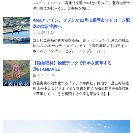
スマートドローン、電通北海道の3社は3月16日、北海道新十
津川町で3月5～6日、災害時を想[…]
ANAとアイン、セブンが12月に福岡市でドローン配
送の実証実験へ
2020.11.25
コンビニ商品や処方箋医薬品、ヨットハーバーと沖合の離島
結ぶ ANAホールディングス（HD）と調剤薬局大手のアイン
ホールディングス、セブン－イレブン・ジ[…]
【独自取材】物流テックで日本を変革する
⑧STANDAGE
2021.05.10
貿易実務を効率化する「デジタル商社」目指す・足立彰紀社
長 人手不足などさまざまな課題を抱える物流業界を先端技術
で変革していこうと奮闘する企業を紹介する[…]