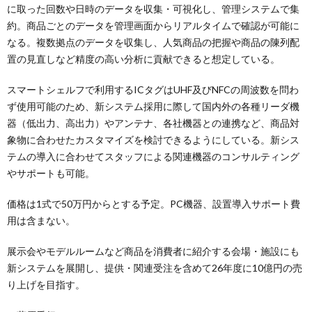
に取った回数や日時のデータを収集・可視化し、管理システムで集
約。商品ごとのデータを管理画面からリアルタイムで確認が可能に
なる。複数拠点のデータを収集し、人気商品の把握や商品の陳列配
置の見直しなど精度の高い分析に貢献できると想定している。
スマートシェルフで利用するICタグはUHF及びNFCの周波数を問わ
ず使用可能のため、新システム採用に際して国内外の各種リーダ機
器（低出力、高出力）やアンテナ、各社機器との連携など、商品対
象物に合わせたカスタマイズを検討できるようにしている。新シス
テムの導入に合わせてスタッフによる関連機器のコンサルティング
やサポートも可能。
価格は1式で50万円からとする予定。PC機器、設置導入サポート費
用は含まない。
展示会やモデルルームなど商品を消費者に紹介する会場・施設にも
新システムを展開し、提供・関連受注を含めて26年度に10億円の売
り上げを目指す。