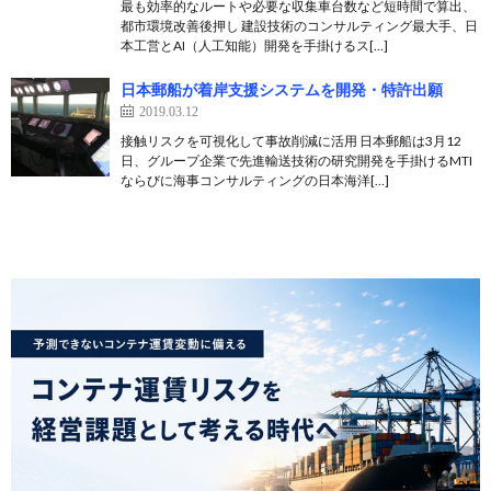
最も効率的なルートや必要な収集車台数など短時間で算出、
都市環境改善後押し 建設技術のコンサルティング最大手、日
本工営とAI（人工知能）開発を手掛けるス[…]
日本郵船が着岸支援システムを開発・特許出願
2019.03.12
接触リスクを可視化して事故削減に活用 日本郵船は3月12
日、グループ企業で先進輸送技術の研究開発を手掛けるMTI
ならびに海事コンサルティングの日本海洋[…]