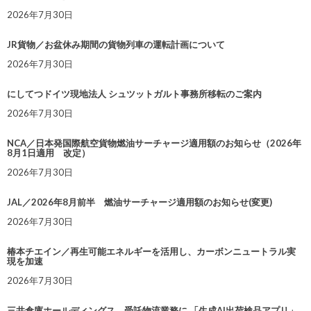
2026年7月30日
JR貨物／お盆休み期間の貨物列車の運転計画について
2026年7月30日
にしてつドイツ現地法人 シュツットガルト事務所移転のご案内
2026年7月30日
NCA／日本発国際航空貨物燃油サーチャージ適用額のお知らせ（2026年
8月1日適用 改定）
2026年7月30日
JAL／2026年8月前半 燃油サーチャージ適用額のお知らせ(変更)
2026年7月30日
椿本チエイン／再生可能エネルギーを活用し、カーボンニュートラル実
現を加速
2026年7月30日
三井倉庫ホールディングス、受託物流業務に 「生成AI出荷検品アプリ」