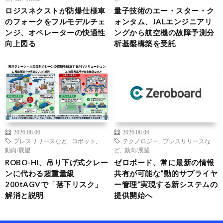
ロジスネクストが防爆仕様車
量子技術のエー・スター・ク
のフォークをフルモデルチェ
ォンタム、JALエンジニアリ
ンジ、オペレーターの快適性
ングから航空機の故障予測分
向上図る
析基盤構築を受託
2026.08.06
2026.08.06
プレスリリースなど
,
ロボット
,
テクノロジー
,
プレスリリースな
動向/展望
ど
,
動向/展望
ROBO-HI、吊り下げ式クレー
ゼロボード、常に最新の情報
ンに代わる超重量級
共有が可能な“動的サプライヤ
200tAGVで「落下リスク」
ー管理”実現する新システムの
解消と説明
提供開始へ