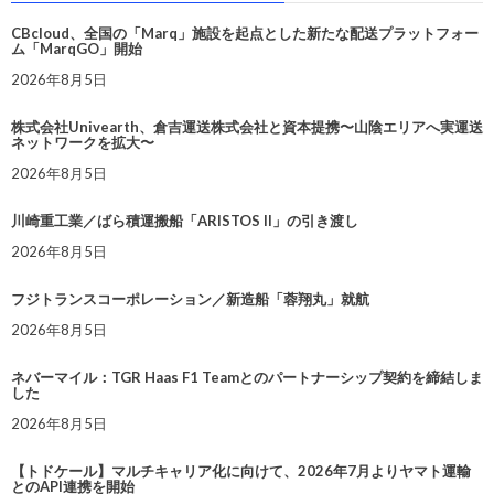
CBcloud、全国の「Marq」施設を起点とした新たな配送プラットフォー
ム「MarqGO」開始
2026年8月5日
株式会社Univearth、倉吉運送株式会社と資本提携〜山陰エリアへ実運送
ネットワークを拡大〜
2026年8月5日
川崎重工業／ばら積運搬船「ARISTOS II」の引き渡し
2026年8月5日
フジトランスコーポレーション／新造船「蓉翔丸」就航
2026年8月5日
ネバーマイル：TGR Haas F1 Teamとのパートナーシップ契約を締結しま
した
2026年8月5日
【トドケール】マルチキャリア化に向けて、2026年7月よりヤマト運輸
とのAPI連携を開始