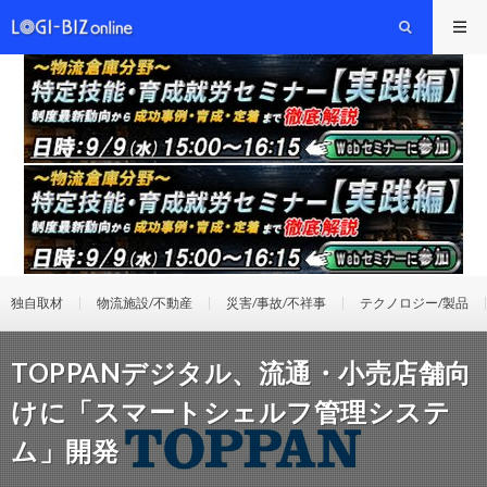
独自取材
物流施設/不動産
災害/事故/不祥事
テクノロジー/製品
TOPPANデジタル、流通・小売店舗向
けに「スマートシェルフ管理システ
ム」開発