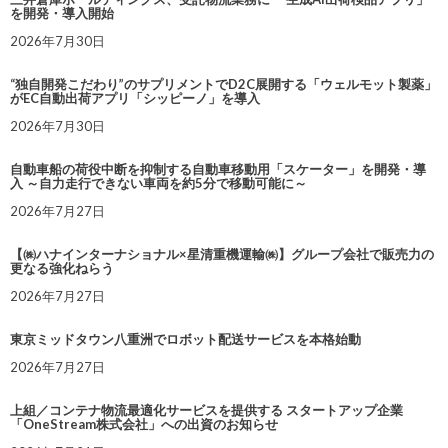
を開発・導入開始
2026年7月30日
“独自開発こだわり”のサプリメントでD2C展開する「ウェルモット製薬」
がEC自動出荷アプリ「シッピーノ」を導入
2026年7月30日
自動車船の荷役中断を抑制する自動車移動用「スケーター」を開発・導
入 ～自力走行できない車両を約5分で移動可能に～
2026年7月27日
【㈱ハナインターナショナル×星清重機運輸㈱】グループ会社で販売力の
更なる強化ねらう
2026年7月27日
東京ミッドタウン八重洲でロボット配送サービスを本格始動
2026年7月27日
上組／コンテナ物流最適化サービスを提供する スタートアップ企業
「OneStream株式会社」への出資のお知らせ