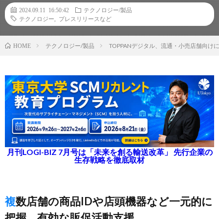
2024.09.11 16:50:42
テクノロジー/製品
テクノロジー
,
プレスリリースなど
テクノロジー/製品
TOPPANデジタル、流通・小売店舗向
HOME
月刊LOGI-BIZ 7月号は「未来を創る輸送改革」 先行企業の
生存戦略を徹底取材
複数店舗の商品IDや店頭機器など一元的に
把握、有効な販促活動支援