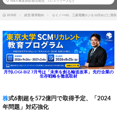
M&A/事業買収/経営統合
,
プレスリリースなど
経営/業界動向
セイノーHD、三菱電機ロジを10月めどに買
HOME
月刊LOGI-BIZ 7月号は「未来を創る輸送改革」 先行企業の
生存戦略を徹底取材
株式6割超を572億円で取得予定、「2024
年問題」対応強化