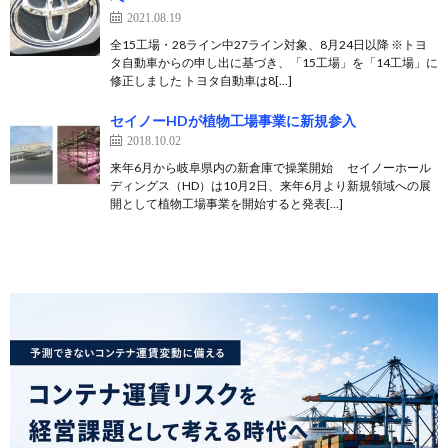
2021.08.19
全15工場・28ライン中27ライン対象、8月24日以降 ※トヨ
タ自動車からの申し出に基づき、「15工場」を「14工場」に
修正しました トヨタ自動車は8[…]
セイノーHDが植物工場事業に新規参入
2018.10.02
来年6月から岐阜県内の新倉庫で操業開始 セイノーホール
ディングス（HD）は10月2日、来年6月より新規領域への展
開として植物工場事業を開始すると発表[…]