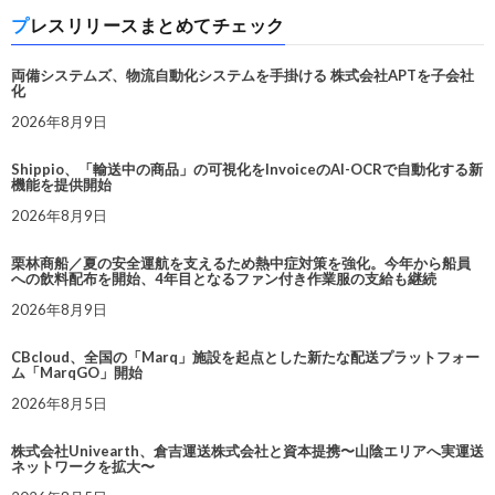
プレスリリースまとめてチェック
両備システムズ、物流自動化システムを手掛ける 株式会社APTを子会社
化
2026年8月9日
Shippio、「輸送中の商品」の可視化をInvoiceのAI-OCRで自動化する新
機能を提供開始
2026年8月9日
栗林商船／夏の安全運航を支えるため熱中症対策を強化。今年から船員
への飲料配布を開始、4年目となるファン付き作業服の支給も継続
2026年8月9日
CBcloud、全国の「Marq」施設を起点とした新たな配送プラットフォー
ム「MarqGO」開始
2026年8月5日
株式会社Univearth、倉吉運送株式会社と資本提携〜山陰エリアへ実運送
ネットワークを拡大〜