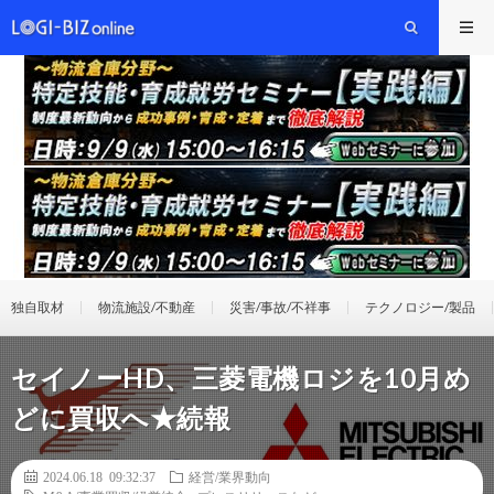
独自取材
物流施設/不動産
災害/事故/不祥事
テクノロジー/製品
セイノーHD、三菱電機ロジを10月め
どに買収へ★続報
2024.06.18 09:32:37
経営/業界動向