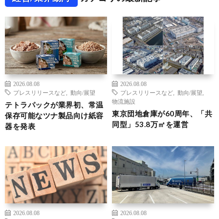
2026.08.08
2026.08.08
プレスリリースなど
,
動向/展望
プレスリリースなど
,
動向/展望
,
物流施設
テトラパックが業界初、常温
東京団地倉庫が60周年、「共
保存可能なツナ製品向け紙容
同型」53.8万㎡を運営
器を発表
2026.08.08
2026.08.08