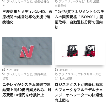
プレスリリースなど
,
提携/合弁な
プレスリリースなど
,
動向/展望
,
ど
自動運転
三菱商事とメディパルHD、医
T2が品質マネジメントシステ
療機関の経営効率化支援で連
ムの国際規格「ISO9001」認
携強化
証取得、自動運転分野で国内
初
2026.08.08
2026.08.07
プレスリリースなど
,
動向/展望
,
テクノロジー
,
プレスリリースな
災害
ど
,
動向/展望
ニチレイがシステム障害で連
ロジスネクストが防爆仕様車
結売上高50億円減見込み、対
のフォークをフルモデルチェ
応費用10億円を特損計上
ンジ、オペレーターの快適性
向上図る