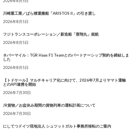
2026年8月5日
川崎重工業／ばら積運搬船「ARISTOS II」の引き渡し
2026年8月5日
フジトランスコーポレーション／新造船「蓉翔丸」就航
2026年8月5日
ネバーマイル：TGR Haas F1 Teamとのパートナーシップ契約を締結しま
した
2026年8月5日
【トドケール】マルチキャリア化に向けて、2026年7月よりヤマト運輸
とのAPI連携を開始
2026年7月30日
JR貨物／お盆休み期間の貨物列車の運転計画について
2026年7月30日
にしてつドイツ現地法人 シュツットガルト事務所移転のご案内