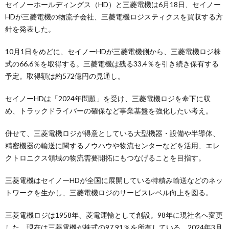
セイノーホールディングス（HD）と三菱電機は6月18日、セイノー
HDが三菱電機の物流子会社、三菱電機ロジスティクスを買収する方
針を発表した。
10月1日をめどに、セイノーHDが三菱電機側から、三菱電機ロジ株
式の66.6％を取得する。三菱電機は残る33.4％を引き続き保有する
予定。取得額は約572億円の見通し。
セイノーHDは「2024年問題」を受け、三菱電機ロジを傘下に収
め、トラックドライバーの確保など事業基盤を強化したい考え。
併せて、三菱電機ロジが得意としている大型機器・設備や半導体、
精密機器の輸送に関するノウハウや物流センターなどを活用、エレ
クトロニクス領域の物流需要開拓にもつなげることを目指す。
三菱電機はセイノーHDが全国に展開している特積み輸送などのネッ
トワークを生かし、三菱電機ロジのサービスレベル向上を図る。
三菱電機ロジは1958年、菱電運輸として創設。98年に現社名へ変更
した。現在は三菱電機が株式の97.91％を所有している。2024年3月