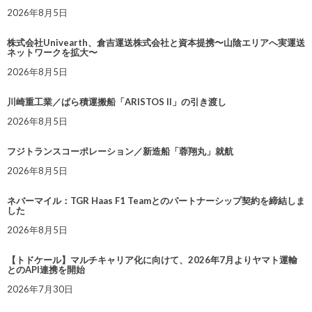
2026年8月5日
株式会社Univearth、倉吉運送株式会社と資本提携〜山陰エリアへ実運送
ネットワークを拡大〜
2026年8月5日
川崎重工業／ばら積運搬船「ARISTOS II」の引き渡し
2026年8月5日
フジトランスコーポレーション／新造船「蓉翔丸」就航
2026年8月5日
ネバーマイル：TGR Haas F1 Teamとのパートナーシップ契約を締結しま
した
2026年8月5日
【トドケール】マルチキャリア化に向けて、2026年7月よりヤマト運輸
とのAPI連携を開始
2026年7月30日