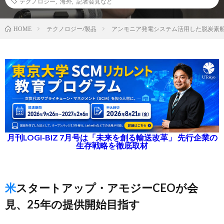
テクノロジー
,
海外
,
記者会見など
テクノロジー/製品
アンモニア発電システム活用した脱炭素
HOME
月刊LOGI-BIZ 7月号は「未来を創る輸送改革」 先行企業の
生存戦略を徹底取材
米スタートアップ・アモジーCEOが会
見、25年の提供開始目指す