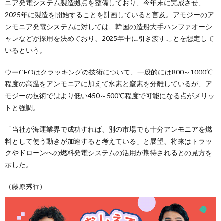
ニア発電システム製造拠点を整備しており、今年末に完成させ、
2025年に製造を開始することを計画していると言及。アモジーのア
ンモニア発電システムに対しては、韓国の造船大手ハンファオーシ
ャンなどが採用を決めており、2025年中に引き渡すことを想定して
いるという。
ウーCEOはクラッキングの技術について、一般的には800～1000℃
程度の高温をアンモニアに加えて水素と窒素を分離しているが、ア
モジーの技術ではより低い450～500℃程度で可能になる点がメリッ
トと強調。
「当社が海運業界で成功すれば、別の市場でも十分アンモニアを燃
料として使う動きが加速すると考えている」と展望、将来はトラッ
クやドローンへの燃料発電システムの活用が期待されるとの見方を
示した。
（藤原秀行）