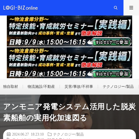
独自取材
物流施設/不動産
災害/事故/不祥事
テクノロジー/製品
アンモニア発電システム活用した脱炭
素船舶の実用化加速図る
2024.06.27 18:23:10
テクノロジー/製品