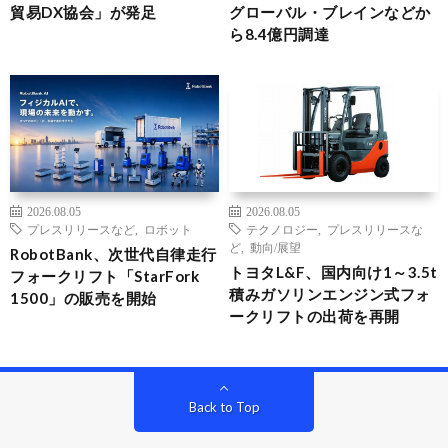
貿易DX協会」が発足
グローバル・ブレインなどか
ら8.4億円調達
2026.08.05
2026.08.05
プレスリリースなど
,
ロボット
テクノロジー
,
プレスリリースな
ど
,
動向/展望
RobotBank、次世代自律走行
トヨタL&F、国内向け1～3.5t
フォークリフト「StarFork
積みガソリンエンジン式フォ
1500」の販売を開始
ークリフトの出荷を再開
Back to Top