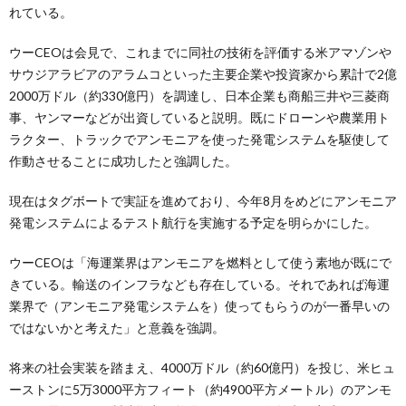
れている。
ウーCEOは会見で、これまでに同社の技術を評価する米アマゾンや
サウジアラビアのアラムコといった主要企業や投資家から累計で2億
2000万ドル（約330億円）を調達し、日本企業も商船三井や三菱商
事、ヤンマーなどが出資していると説明。既にドローンや農業用ト
ラクター、トラックでアンモニアを使った発電システムを駆使して
作動させることに成功したと強調した。
現在はタグボートで実証を進めており、今年8月をめどにアンモニア
発電システムによるテスト航行を実施する予定を明らかにした。
ウーCEOは「海運業界はアンモニアを燃料として使う素地が既にで
きている。輸送のインフラなども存在している。それであれば海運
業界で（アンモニア発電システムを）使ってもらうのが一番早いの
ではないかと考えた」と意義を強調。
将来の社会実装を踏まえ、4000万ドル（約60億円）を投じ、米ヒュ
ーストンに5万3000平方フィート（約4900平方メートル）のアンモ