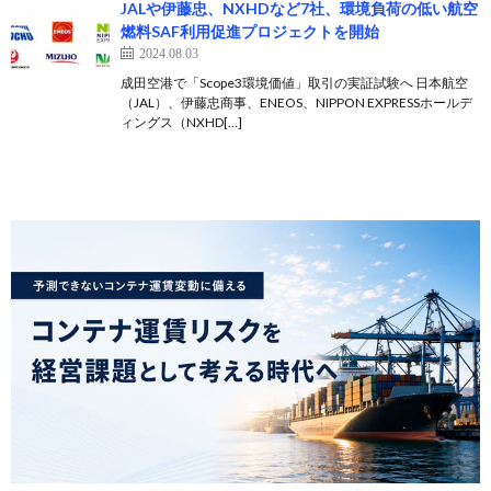
JALや伊藤忠、NXHDなど7社、環境負荷の低い航空
燃料SAF利用促進プロジェクトを開始
2024.08.03
成田空港で「Scope3環境価値」取引の実証試験へ 日本航空
（JAL）、伊藤忠商事、ENEOS、NIPPON EXPRESSホールデ
ィングス（NXHD[…]