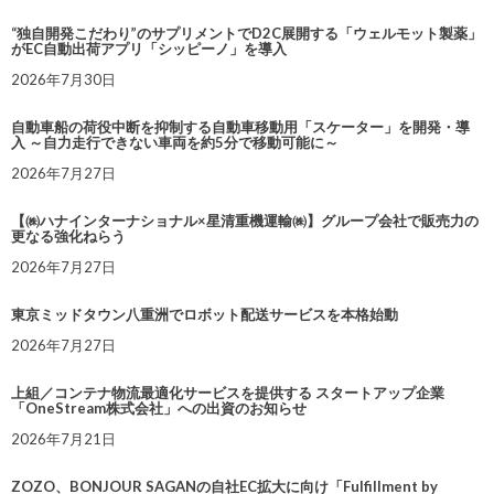
“独自開発こだわり”のサプリメントでD2C展開する「ウェルモット製薬」
がEC自動出荷アプリ「シッピーノ」を導入
2026年7月30日
自動車船の荷役中断を抑制する自動車移動用「スケーター」を開発・導
入 ～自力走行できない車両を約5分で移動可能に～
2026年7月27日
【㈱ハナインターナショナル×星清重機運輸㈱】グループ会社で販売力の
更なる強化ねらう
2026年7月27日
東京ミッドタウン八重洲でロボット配送サービスを本格始動
2026年7月27日
上組／コンテナ物流最適化サービスを提供する スタートアップ企業
「OneStream株式会社」への出資のお知らせ
2026年7月21日
ZOZO、BONJOUR SAGANの自社EC拡大に向け「Fulfillment by