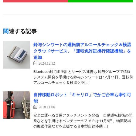
関連する記事
鈴与シンワートの運転前アルコールチェック＆検温
クラウドサービス、「運転免許証携行確認機能」を
追加
2024.12.12
Bluetooth対応血圧計とサービス連携も 鈴与グループで情報
システム開発を手掛ける鈴与シンワートは12月11日、運転前
アルコールチェック＆検温クラ[…]
自律移動ロボット「キャリロ」でかご台車も牽引可
能
2018.11.06
安全に運べる専用アタッチメントを発売 自動運転技術の開
発などを手掛けるベンチャーのＺＭＰは11月5日、物流現場
の搬送作業などを支援する台車型自律移動[…]