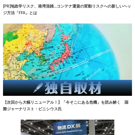
[PR]地政学リスク、港湾混雑…コンテナ運賃の変動リスクへの新しいヘッ
ジ方法「FFA」とは
【次回から大幅リニューアル！】「今そこにある危機」を読み解く 国
際ジャーナリスト・ビニシウス氏