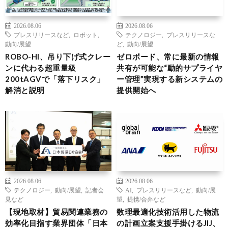
2026.08.06
2026.08.06
プレスリリースなど
,
ロボット
,
テクノロジー
,
プレスリリースな
動向/展望
ど
,
動向/展望
ROBO-HI、吊り下げ式クレー
ゼロボード、常に最新の情報
ンに代わる超重量級
共有が可能な“動的サプライヤ
200tAGVで「落下リスク」
ー管理”実現する新システムの
解消と説明
提供開始へ
2026.08.06
2026.08.06
テクノロジー
,
動向/展望
,
記者会
AI
,
プレスリリースなど
,
動向/展
見など
望
,
提携/合弁など
【現地取材】貿易関連業務の
数理最適化技術活用した物流
効率化目指す業界団体「日本
の計画立案支援手掛けるJIJ、