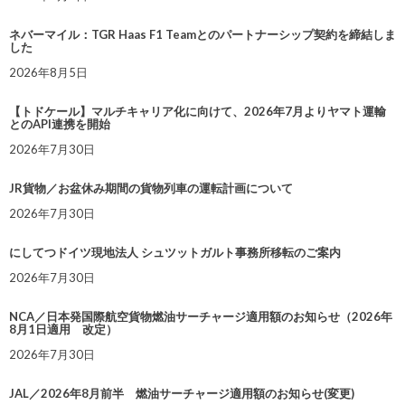
ネバーマイル：TGR Haas F1 Teamとのパートナーシップ契約を締結しま
した
2026年8月5日
【トドケール】マルチキャリア化に向けて、2026年7月よりヤマト運輸
とのAPI連携を開始
2026年7月30日
JR貨物／お盆休み期間の貨物列車の運転計画について
2026年7月30日
にしてつドイツ現地法人 シュツットガルト事務所移転のご案内
2026年7月30日
NCA／日本発国際航空貨物燃油サーチャージ適用額のお知らせ（2026年
8月1日適用 改定）
2026年7月30日
JAL／2026年8月前半 燃油サーチャージ適用額のお知らせ(変更)