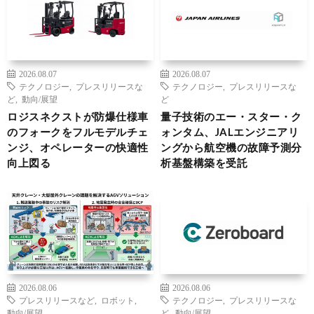
2026.08.07
2026.08.07
テクノロジー
,
プレスリリースな
テクノロジー
,
プレスリリースな
ど
,
動向/展望
ど
ロジスネクストが防爆仕様車
量子技術のエー・スター・ク
のフォークをフルモデルチェ
ォンタム、JALエンジニアリ
ンジ、オペレーターの快適性
ングから航空機の故障予測分
向上図る
析基盤構築を受託
2026.08.06
2026.08.06
プレスリリースなど
,
ロボット
,
テクノロジー
,
プレスリリースな
動向/展望
ど
,
動向/展望