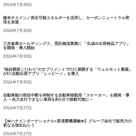
2026年7月30日
椿本チエイン／再生可能エネルギーを活用し、カーボンニュートラル実
現を加速
2026年7月30日
三井倉庫ホールディングス、受託物流業務に 「生成AI出荷検品アプリ」
を開発・導入開始
2026年7月30日
“独自開発こだわり”のサプリメントでD2C展開する「ウェルモット製薬」
がEC自動出荷アプリ「シッピーノ」を導入
2026年7月30日
自動車船の荷役中断を抑制する自動車移動用「スケーター」を開発・導
入 ～自力走行できない車両を約5分で移動可能に～
2026年7月27日
【㈱ハナインターナショナル×星清重機運輸㈱】グループ会社で販売力の
更なる強化ねらう
2026年7月27日