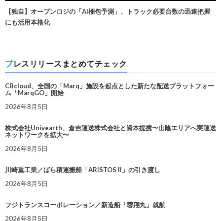
【独自】オープンロジの「AI梱包予測」、トラック必要台数の迅速把握
にも活用本格化
プレスリリースまとめてチェック
CBcloud、全国の「Marq」施設を起点とした新たな配送プラットフォー
ム「MarqGO」開始
2026年8月5日
株式会社Univearth、倉吉運送株式会社と資本提携〜山陰エリアへ実運送
ネットワークを拡大〜
2026年8月5日
川崎重工業／ばら積運搬船「ARISTOS II」の引き渡し
2026年8月5日
フジトランスコーポレーション／新造船「蓉翔丸」就航
2026年8月5日