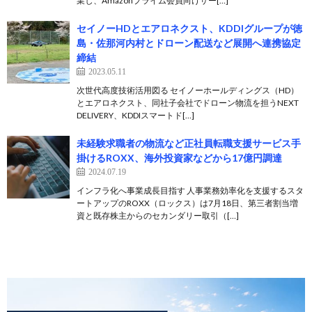
業し、Amazonプライム会員向けサー[…]
セイノーHDとエアロネクスト、KDDIグループが徳
島・佐那河内村とドローン配送など展開へ連携協定
締結
2023.05.11
次世代高度技術活用図る セイノーホールディングス（HD）
とエアロネクスト、同社子会社でドローン物流を担うNEXT
DELIVERY、KDDIスマートド[…]
未経験求職者の物流など正社員転職支援サービス手
掛けるROXX、海外投資家などから17億円調達
2024.07.19
インフラ化へ事業成長目指す 人事業務効率化を支援するスタ
ートアップのROXX（ロックス）は7月18日、第三者割当増
資と既存株主からのセカンダリー取引（[…]