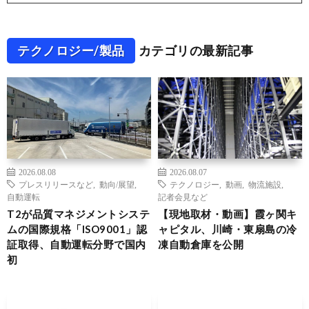
テクノロジー/製品
カテゴリの最新記事
2026.08.08
2026.08.07
プレスリリースなど
,
動向/展望
,
テクノロジー
,
動画
,
物流施設
,
自動運転
記者会見など
T2が品質マネジメントシステ
【現地取材・動画】霞ヶ関キ
ムの国際規格「ISO9001」認
ャピタル、川崎・東扇島の冷
証取得、自動運転分野で国内
凍自動倉庫を公開
初