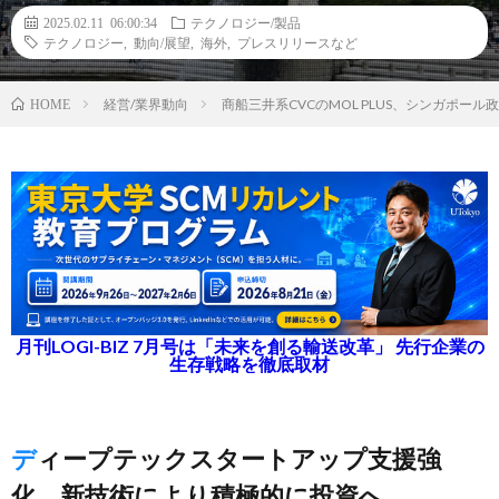
2025.02.11 06:00:34
テクノロジー/製品
テクノロジー
,
動向/展望
,
海外
,
プレスリリースなど
経営/業界動向
商船三井系CVCのMOL PLUS、シンガポ
HOME
月刊LOGI-BIZ 7月号は「未来を創る輸送改革」 先行企業の
生存戦略を徹底取材
ディープテックスタートアップ支援強
化、新技術により積極的に投資へ