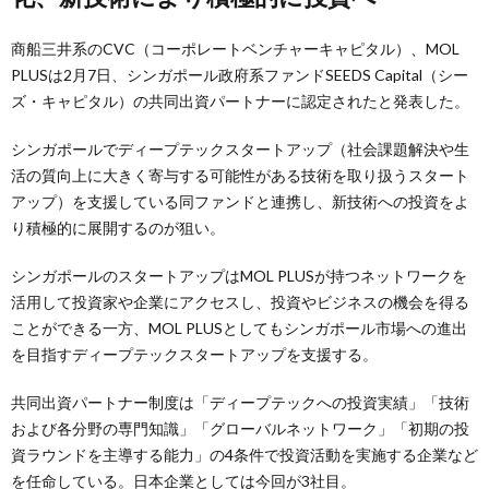
商船三井系のCVC（コーポレートベンチャーキャピタル）、MOL
PLUSは2月7日、シンガポール政府系ファンドSEEDS Capital（シー
ズ・キャピタル）の共同出資パートナーに認定されたと発表した。
シンガポールでディープテックスタートアップ（社会課題解決や生
活の質向上に大きく寄与する可能性がある技術を取り扱うスタート
アップ）を支援している同ファンドと連携し、新技術への投資をよ
り積極的に展開するのが狙い。
シンガポールのスタートアップはMOL PLUSが持つネットワークを
活用して投資家や企業にアクセスし、投資やビジネスの機会を得る
ことができる一方、MOL PLUSとしてもシンガポール市場への進出
を目指すディープテックスタートアップを支援する。
共同出資パートナー制度は「ディープテックへの投資実績」「技術
および各分野の専門知識」「グローバルネットワーク」「初期の投
資ラウンドを主導する能力」の4条件で投資活動を実施する企業など
を任命している。日本企業としては今回が3社目。