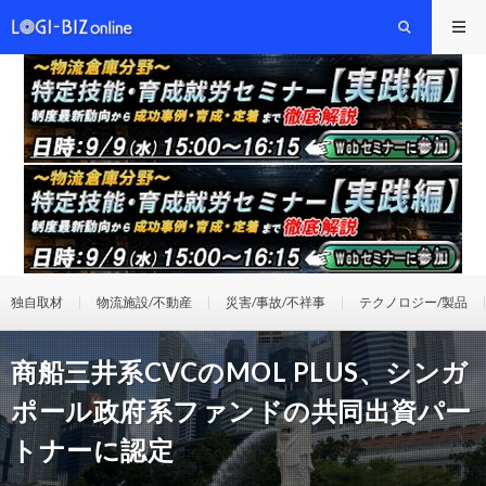
独自取材
物流施設/不動産
災害/事故/不祥事
テクノロジー/製品
商船三井系CVCのMOL PLUS、シンガ
ポール政府系ファンドの共同出資パー
トナーに認定