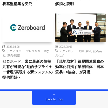
析基盤構築を受託
解消と説明
2026.08.06
2026.08.06
テクノロジー
,
プレスリリースな
テクノロジー
,
動向/展望
,
記者会
ど
,
動向/展望
見など
ゼロボード、常に最新の情報
【現地取材】貿易関連業務の
共有が可能な“動的サプライヤ
効率化目指す業界団体「日本
ー管理”実現する新システムの
貿易DX協会」が発足
提供開始へ
Back to Top