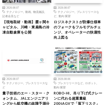
2026.08.07
2026.08.07
テクノロジー
,
動画
,
物流施設
,
テクノロジー
,
プレスリリースな
記者会見など
ど
,
動向/展望
【現地取材・動画】霞ヶ関キ
ロジスネクストが防爆仕様車
ャピタル、川崎・東扇島の冷
のフォークをフルモデルチェ
凍自動倉庫を公開
ンジ、オペレーターの快適性
向上図る
2026.08.07
2026.08.06
テクノロジー
,
プレスリリースな
プレスリリースなど
,
ロボット
,
ど
動向/展望
量子技術のエー・スター・ク
ROBO-HI、吊り下げ式クレー
ォンタム、JALエンジニアリ
ンに代わる超重量級
ングから航空機の故障予測分
200tAGVで「落下リスク」