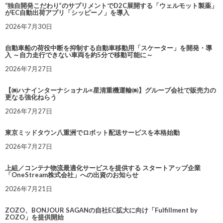
“独自開発こだわり”のサプリメントでD2C展開する「ウェルモット製薬」
がEC自動出荷アプリ「シッピーノ」を導入
2026年7月30日
自動車船の荷役中断を抑制する自動車移動用「スケーター」を開発・導
入 ～自力走行できない車両を約5分で移動可能に～
2026年7月27日
【㈱ハナインターナショナル×星清重機運輸㈱】グループ会社で販売力の
更なる強化ねらう
2026年7月27日
東京ミッドタウン八重洲でロボット配送サービスを本格始動
2026年7月27日
上組／コンテナ物流最適化サービスを提供する スタートアップ企業
「OneStream株式会社」への出資のお知らせ
2026年7月21日
ZOZO、BONJOUR SAGANの自社EC拡大に向け「Fulfillment by
ZOZO」を提供開始