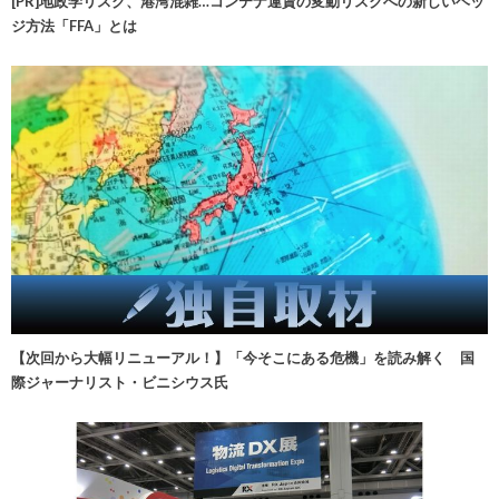
[PR]地政学リスク、港湾混雑…コンテナ運賃の変動リスクへの新しいヘッ
ジ方法「FFA」とは
【次回から大幅リニューアル！】「今そこにある危機」を読み解く 国
際ジャーナリスト・ビニシウス氏