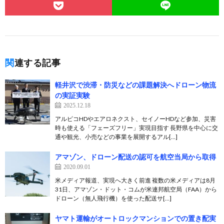
関連する記事
軽井沢で渋滞・防災などの課題解決へドローン物流
の実証実験
2025.12.18
アルピコHDやエアロネクスト、セイノーHDなど参加、災害
時も使える「フェーズフリー」実現目指す 長野県を中心に交
通や観光、小売などの事業を展開するアル[…]
アマゾン、ドローン配送の認可を航空当局から取得
2020.09.01
米メディア報道、実現へ大きく前進 複数の米メディアは8月
31日、アマゾン・ドット・コムが米連邦航空局（FAA）から
ドローン（無人飛行機）を使った配送サ[…]
ヤマト運輸がオートロックマンションでの置き配実