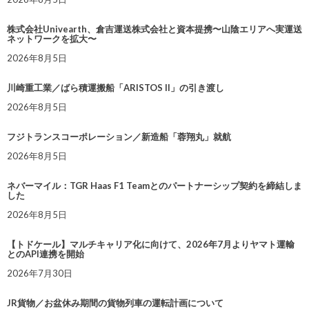
株式会社Univearth、倉吉運送株式会社と資本提携〜山陰エリアへ実運送
ネットワークを拡大〜
2026年8月5日
川崎重工業／ばら積運搬船「ARISTOS II」の引き渡し
2026年8月5日
フジトランスコーポレーション／新造船「蓉翔丸」就航
2026年8月5日
ネバーマイル：TGR Haas F1 Teamとのパートナーシップ契約を締結しま
した
2026年8月5日
【トドケール】マルチキャリア化に向けて、2026年7月よりヤマト運輸
とのAPI連携を開始
2026年7月30日
JR貨物／お盆休み期間の貨物列車の運転計画について