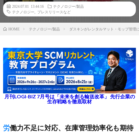
2024.07.01 13:44:16
テクノロジー/製品
テクノロジー
,
プレスリリースなど
テクノロジー/製品
ダスキンがレンタルマット・モップ管理に
HOME
月刊LOGI-BIZ 7月号は「未来を創る輸送改革」 先行企業の
生存戦略を徹底取材
労働力不足に対応、在庫管理効率化も期待