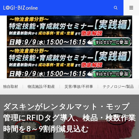
独自取材
物流施設/不動産
災害/事故/不祥事
テクノロジー/製品
ダスキンがレンタルマット・モップ
管理にRFIDタグ導入、検品・検数作業
時間を8～9割削減見込む