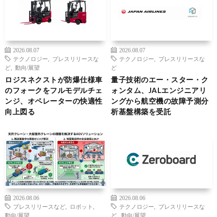
2026.08.07
2026.08.07
テクノロジー
,
プレスリリースな
テクノロジー
,
プレスリリースな
ど
,
動向/展望
ど
ロジスネクストが防爆仕様車
量子技術のエー・スター・ク
のフォークをフルモデルチェ
ォンタム、JALエンジニアリ
ンジ、オペレーターの快適性
ングから航空機の故障予測分
向上図る
析基盤構築を受託
2026.08.06
2026.08.06
プレスリリースなど
,
ロボット
,
テクノロジー
,
プレスリリースな
動向/展望
ど
,
動向/展望