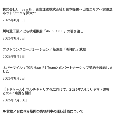
株式会社Univearth、倉吉運送株式会社と資本提携〜山陰エリアへ実運送
ネットワークを拡大〜
2026年8月5日
川崎重工業／ばら積運搬船「ARISTOS II」の引き渡し
2026年8月5日
フジトランスコーポレーション／新造船「蓉翔丸」就航
2026年8月5日
ネバーマイル：TGR Haas F1 Teamとのパートナーシップ契約を締結しま
した
2026年8月5日
【トドケール】マルチキャリア化に向けて、2026年7月よりヤマト運輸
とのAPI連携を開始
2026年7月30日
JR貨物／お盆休み期間の貨物列車の運転計画について