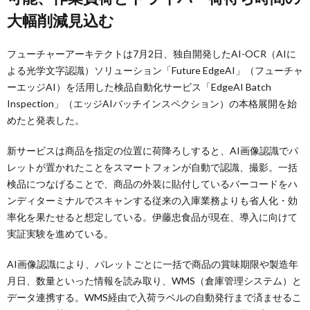
大幅削減見込む
フューチャーアーキテクトは7月2日、独自開発したAI-OCR（AIに
よる光学文字認識）ソリューション「Future EdgeAI」（フューチャ
ーエッジAI）を活用した検品自動化サービス「EdgeAI Batch
Inspection」（エッジAIバッチインスペクション）の本格展開を始
めたと発表した。
新サービスは商品を指定の位置に荷降ろしすると、AI画像認識でパ
レットが置かれたことをスマートフォンが自動で認識、撮影。一括
検品につなげることで、商品の外装に貼付しているバーコードをハ
ンディターミナルでスキャンする従来の入庫業務よりも省人化・効
率化を果たせると想定している。伊藤忠食品が現在、導入に向けて
実証実験を進めている。
AI画像認識により、パレットごとに一括で商品の賞味期限や製造年
月日、数量といった情報を読み取り、WMS（倉庫管理システム）と
データ連携する。WMS経由で入荷ラベルの自動発行まで済ませるこ