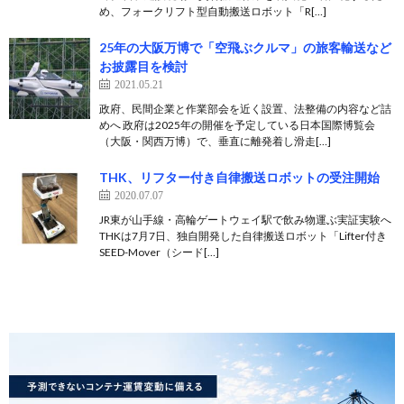
め、フォークリフト型自動搬送ロボット「R[…]
25年の大阪万博で「空飛ぶクルマ」の旅客輸送など
お披露目を検討
2021.05.21
政府、民間企業と作業部会を近く設置、法整備の内容など詰
めへ 政府は2025年の開催を予定している日本国際博覧会
（大阪・関西万博）で、垂直に離発着し滑走[…]
THK、リフター付き自律搬送ロボットの受注開始
2020.07.07
JR東が山手線・高輪ゲートウェイ駅で飲み物運ぶ実証実験へ
THKは7月7日、独自開発した自律搬送ロボット「Lifter付き
SEED-Mover（シード[…]