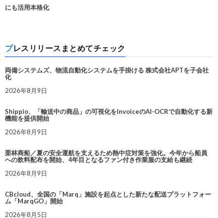
にも活用本格化
プレスリリースまとめてチェック
両備システムズ、物流自動化システムを手掛ける 株式会社APTを子会社
化
2026年8月9日
Shippio、「輸送中の商品」の可視化をInvoiceのAI-OCRで自動化する新
機能を提供開始
2026年8月9日
栗林商船／夏の安全運航を支えるため熱中症対策を強化。今年から船員
への飲料配布を開始、4年目となるファン付き作業服の支給も継続
2026年8月9日
CBcloud、全国の「Marq」施設を起点とした新たな配送プラットフォー
ム「MarqGO」開始
2026年8月5日