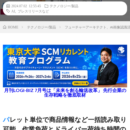
2024.07.02 12:55:45
テクノロジー/製品
AI
,
プレスリリースなど
テクノロジー/製品
フューチャーアーキテクト、AI画像認識
HOME
月刊LOGI-BIZ 7月号は「未来を創る輸送改革」 先行企業の
生存戦略を徹底取材
パレット単位で商品情報など一括読み取り
可能、作業負荷とドライバー荷待ち時間の