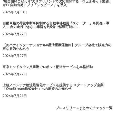
“独自開発こだわり”のサプリメントでD2C展開する「ウェルモット製薬」
がEC自動出荷アプリ「シッピーノ」を導入
2026年7月30日
自動車船の荷役中断を抑制する自動車移動用「スケーター」を開発・導
入 ～自力走行できない車両を約5分で移動可能に～
2026年7月27日
【㈱ハナインターナショナル×星清重機運輸㈱】グループ会社で販売力の
更なる強化ねらう
2026年7月27日
東京ミッドタウン八重洲でロボット配送サービスを本格始動
2026年7月27日
上組／コンテナ物流最適化サービスを提供する スタートアップ企業
「OneStream株式会社」への出資のお知らせ
2026年7月21日
プレスリリースまとめてチェック一覧