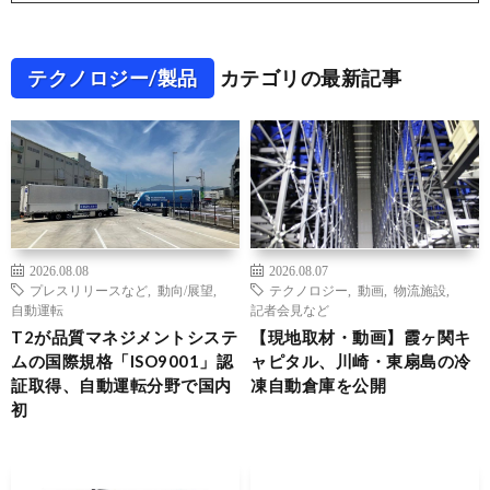
テクノロジー/製品
カテゴリの最新記事
2026.08.08
2026.08.07
プレスリリースなど
,
動向/展望
,
テクノロジー
,
動画
,
物流施設
,
自動運転
記者会見など
T2が品質マネジメントシステ
【現地取材・動画】霞ヶ関キ
ムの国際規格「ISO9001」認
ャピタル、川崎・東扇島の冷
証取得、自動運転分野で国内
凍自動倉庫を公開
初