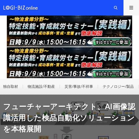
独自取材
物流施設/不動産
災害/事故/不祥事
テクノロジー/製品
フューチャーアーキテクト、AI画像認
識活用した検品自動化ソリューション
を本格展開