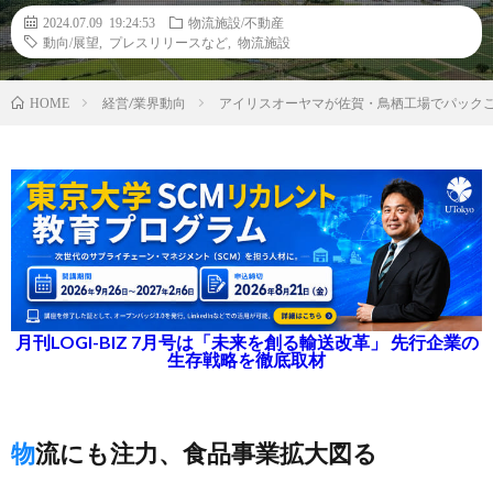
2024.07.09 19:24:53
物流施設/不動産
動向/展望
,
プレスリリースなど
,
物流施設
経営/業界動向
アイリスオーヤマが佐賀・鳥栖工場でパック
HOME
月刊LOGI-BIZ 7月号は「未来を創る輸送改革」 先行企業の
生存戦略を徹底取材
物流にも注力、食品事業拡大図る