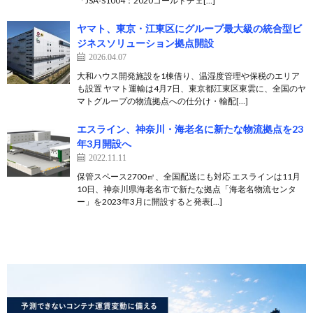
「JSA-S1004：2020コールドチェ[…]
ヤマト、東京・江東区にグループ最大級の統合型ビ
ジネスソリューション拠点開設
2026.04.07
大和ハウス開発施設を1棟借り、温湿度管理や保税のエリア
も設置 ヤマト運輸は4月7日、東京都江東区東雲に、全国のヤ
マトグループの物流拠点への仕分け・輸配[…]
エスライン、神奈川・海老名に新たな物流拠点を23
年3月開設へ
2022.11.11
保管スペース2700㎡、全国配送にも対応 エスラインは11月
10日、神奈川県海老名市で新たな拠点「海老名物流センタ
ー」を2023年3月に開設すると発表[…]