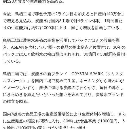
約120万食まで生産能力を高める。
今後、鳥栖工場で稼働予定の2ライン目を加えると日産約140万食ま
で増える見込み。炭酸水は国内3工場で計4ライン体制、1時間当た
りの生産能力は約9万4000本に上り、同じく増設を計画している。
鳥栖工場は農林水産省の事業を活用してパックごはんの設備を導
入、ASEANを含むアジア圏への食品の輸出拠点と位置付け、30年の
パックごはんと飲料水の輸出額はそれぞれ、30億円と50億円を目指
している。
鳥栖工場では、炭酸水の新ブランド「CRYSTAL SPARK（クリスタ
ルスパーク）」を国内工場で初めて生産。ネーミングから味わいが
イメージしやすく、爽快に弾ける炭酸のさわやかさ、毎日の暮らし
にきらめきを添えたいといった想いを込めており、炭酸水ブランド
の確立を図る。
国内7拠点の食品工場の生産設備増設により生産体制を増強し、さら
に生産拠点の増設も視野に入れ、30年には食品事業で1000億円、う
ち輸出で100億円の売り上げを達成したい考え。