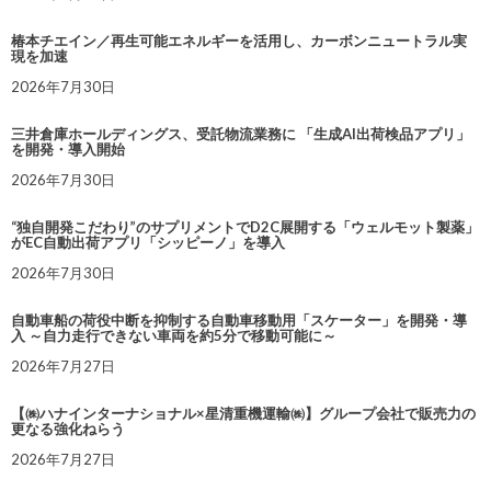
椿本チエイン／再生可能エネルギーを活用し、カーボンニュートラル実
現を加速
2026年7月30日
三井倉庫ホールディングス、受託物流業務に 「生成AI出荷検品アプリ」
を開発・導入開始
2026年7月30日
“独自開発こだわり”のサプリメントでD2C展開する「ウェルモット製薬」
がEC自動出荷アプリ「シッピーノ」を導入
2026年7月30日
自動車船の荷役中断を抑制する自動車移動用「スケーター」を開発・導
入 ～自力走行できない車両を約5分で移動可能に～
2026年7月27日
【㈱ハナインターナショナル×星清重機運輸㈱】グループ会社で販売力の
更なる強化ねらう
2026年7月27日