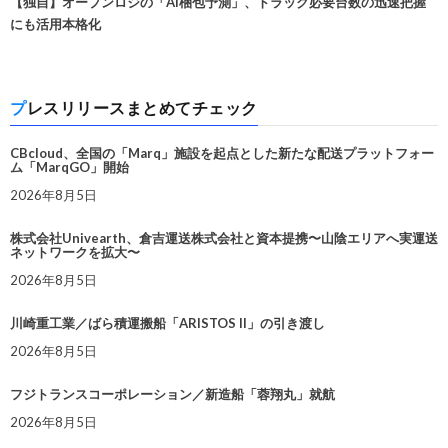
【独自】オープンロジの「AI梱包予測」、トラック必要台数の迅速把握
にも活用本格化
プレスリリースまとめてチェック
CBcloud、全国の「Marq」施設を起点とした新たな配送プラットフォー
ム「MarqGO」開始
2026年8月5日
株式会社Univearth、倉吉運送株式会社と資本提携〜山陰エリアへ実運送
ネットワークを拡大〜
2026年8月5日
川崎重工業／ばら積運搬船「ARISTOS II」の引き渡し
2026年8月5日
フジトランスコーポレーション／新造船「蓉翔丸」就航
2026年8月5日