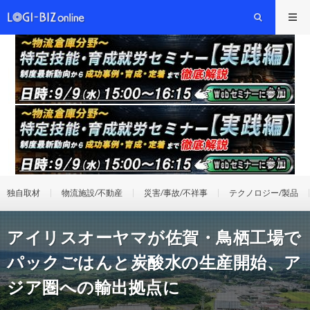
独自取材
物流施設/不動産
災害/事故/不祥事
テクノロジー/製品
アイリスオーヤマが佐賀・鳥栖工場で
パックごはんと炭酸水の生産開始、ア
ジア圏への輸出拠点に