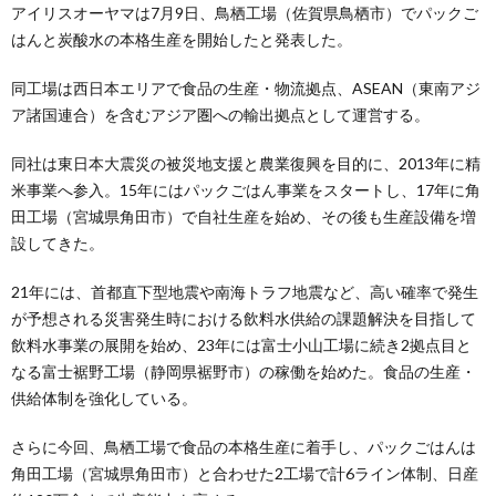
アイリスオーヤマは7月9日、鳥栖工場（佐賀県鳥栖市）でパックご
はんと炭酸水の本格生産を開始したと発表した。
同工場は西日本エリアで食品の生産・物流拠点、ASEAN（東南アジ
ア諸国連合）を含むアジア圏への輸出拠点として運営する。
同社は東日本大震災の被災地支援と農業復興を目的に、2013年に精
米事業へ参入。15年にはパックごはん事業をスタートし、17年に角
田工場（宮城県角田市）で自社生産を始め、その後も生産設備を増
設してきた。
21年には、首都直下型地震や南海トラフ地震など、高い確率で発生
が予想される災害発生時における飲料水供給の課題解決を目指して
飲料水事業の展開を始め、23年には富士小山工場に続き2拠点目と
なる富士裾野工場（静岡県裾野市）の稼働を始めた。食品の生産・
供給体制を強化している。
さらに今回、鳥栖工場で食品の本格生産に着手し、パックごはんは
角田工場（宮城県角田市）と合わせた2工場で計6ライン体制、日産