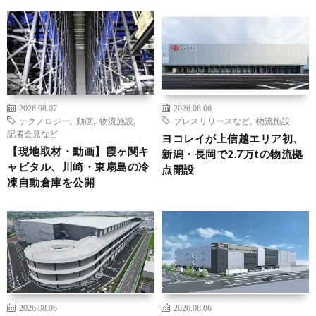
2026.08.07
2026.08.06
テクノロジー
,
動画
,
物流施設
,
プレスリリースなど
,
物流施設
記者会見など
ヨコレイが上信越エリア初、
【現地取材・動画】霞ヶ関キ
新潟・長岡で2.7万tの物流拠
ャピタル、川崎・東扇島の冷
点開設
凍自動倉庫を公開
2026.08.06
2026.08.06