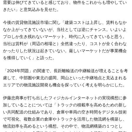
需要は伸びてきていると感じており、物件をこれからも増やしてい
きたい」と意気込みを見せた。
今後の賃貸物流施設市場に関し「建築コストは上昇し、賃料もなか
なか上がってきていないが、当社としては逆にチャンス。いよいよ
プロしか生き残れないマーケット、時代に入ってきていると思う。
当社は賃料が（周辺の相場と）全然違ったり、コストが全く合わな
かったりした状況は起きていない。厳しいマーケットだが事業機会
を獲得していく」と語った。
「2024年問題」の関連で、長距離輸送の中継輸送が増えることを考
慮して、中部圏や東北の盛岡、岡山といった中継地点と見込まれる
エリアでの物流施設開発も機会を探っていく考えを明らかにした。
伊藤忠商事が打ち出したフィジカルインターネットの実現構想に参
加していることについては「トラックの積載率を高めるための新し
い共同配送の仕組みであり、倉庫や車両の空き時間をデジタル技術
で可視化、複数企業の倉庫やトラックを活用した物流網を構築し、
物流効率を高めるという構想。その中で、物流網構築の１つとし