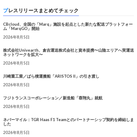
プレスリリースまとめてチェック
CBcloud、全国の「Marq」施設を起点とした新たな配送プラットフォー
ム「MarqGO」開始
2026年8月5日
株式会社Univearth、倉吉運送株式会社と資本提携〜山陰エリアへ実運送
ネットワークを拡大〜
2026年8月5日
川崎重工業／ばら積運搬船「ARISTOS II」の引き渡し
2026年8月5日
フジトランスコーポレーション／新造船「蓉翔丸」就航
2026年8月5日
ネバーマイル：TGR Haas F1 Teamとのパートナーシップ契約を締結しま
した
2026年8月5日