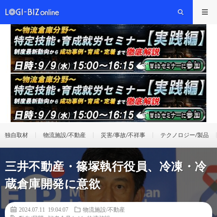
独自取材
物流施設/不動産
災害/事故/不祥事
テクノロジー/製品
三井不動産・篠塚執行役員、冷凍・冷
蔵倉庫開発に意欲
2024.07.11 19:04:07
物流施設/不動産