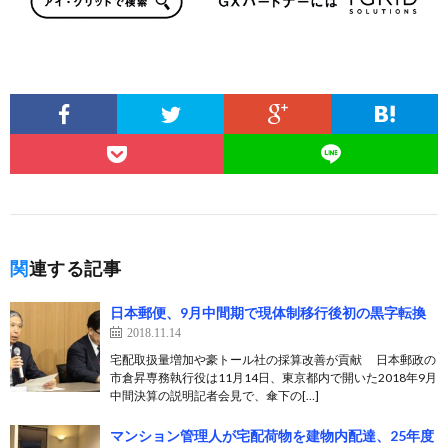
関連する記事
日本郵便、9月中間期で現体制移行後初の黒字転換
2018.11.14
宅配取扱量増加や豪トール社の採算改善が貢献 日本郵政の
市倉昇専務執行役は11月14日、東京都内で開いた2018年9月
中間決算の説明記者会見で、傘下の[…]
マンション管理人が宅配荷物を建物内配達、25年度