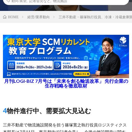
動向/展望
,
記者会見など
,
物流施設
経営/業界動向
三井不動産・篠塚執行役員、冷凍・冷蔵倉庫
HOME
月刊LOGI-BIZ 7月号は「未来を創る輸送改革」 先行企業の
生存戦略を徹底取材
4物件進行中、需要拡大見込む
三井不動産で物流施設開発を担う篠塚寛之執行役員ロジスティクス
本部長は7月11日、東京都内で記者会見し、今後の施設開発に関す