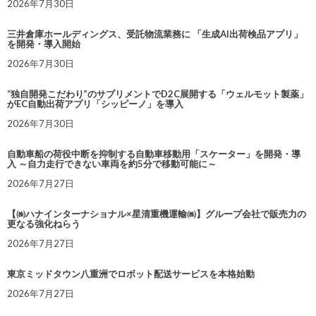
2026年7月30日
三井倉庫ホールディングス、受託物流業務に 「生成AI出荷検品アプリ」
を開発・導入開始
2026年7月30日
“独自開発こだわり”のサプリメントでD2C展開する「ウェルモット製薬」
がEC自動出荷アプリ「シッピーノ」を導入
2026年7月30日
自動車船の荷役中断を抑制する自動車移動用「スケーター」を開発・導
入 ～自力走行できない車両を約5分で移動可能に～
2026年7月27日
【㈱ハナインターナショナル×星清重機運輸㈱】グループ会社で販売力の
更なる強化ねらう
2026年7月27日
東京ミッドタウン八重洲でロボット配送サービスを本格始動
2026年7月27日