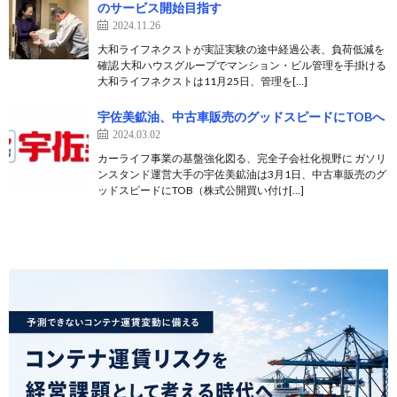
のサービス開始目指す
2024.11.26
大和ライフネクストが実証実験の途中経過公表、負荷低減を
確認 大和ハウスグループでマンション・ビル管理を手掛ける
大和ライフネクストは11月25日、管理を[…]
宇佐美鉱油、中古車販売のグッドスピードにTOBへ
2024.03.02
カーライフ事業の基盤強化図る、完全子会社化視野に ガソリ
ンスタンド運営大手の宇佐美鉱油は3月1日、中古車販売のグ
ッドスピードにTOB（株式公開買い付け[…]