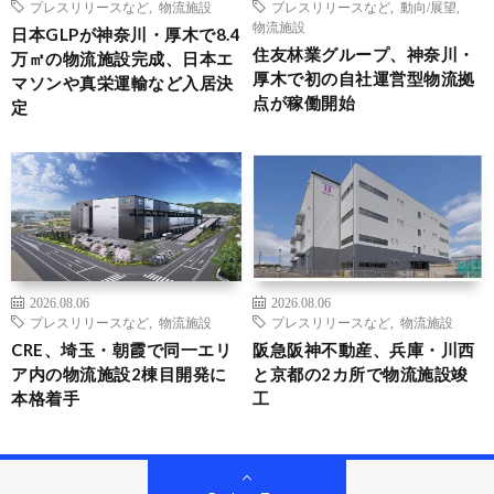
プレスリリースなど
,
物流施設
プレスリリースなど
,
動向/展望
,
物流施設
日本GLPが神奈川・厚木で8.4
住友林業グループ、神奈川・
万㎡の物流施設完成、日本エ
厚木で初の自社運営型物流拠
マソンや真栄運輸など入居決
点が稼働開始
定
2026.08.06
2026.08.06
プレスリリースなど
,
物流施設
プレスリリースなど
,
物流施設
CRE、埼玉・朝霞で同一エリ
阪急阪神不動産、兵庫・川西
ア内の物流施設2棟目開発に
と京都の2カ所で物流施設竣
本格着手
工