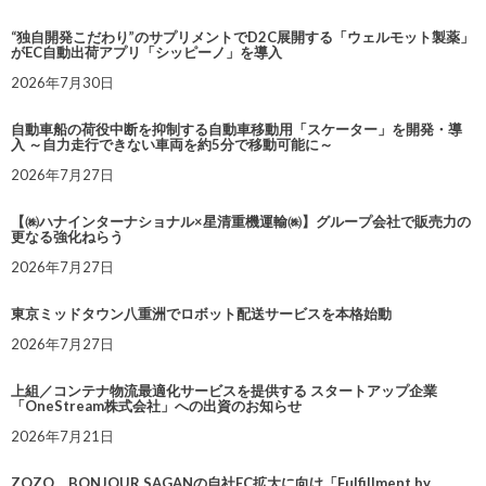
“独自開発こだわり”のサプリメントでD2C展開する「ウェルモット製薬」
がEC自動出荷アプリ「シッピーノ」を導入
2026年7月30日
自動車船の荷役中断を抑制する自動車移動用「スケーター」を開発・導
入 ～自力走行できない車両を約5分で移動可能に～
2026年7月27日
【㈱ハナインターナショナル×星清重機運輸㈱】グループ会社で販売力の
更なる強化ねらう
2026年7月27日
東京ミッドタウン八重洲でロボット配送サービスを本格始動
2026年7月27日
上組／コンテナ物流最適化サービスを提供する スタートアップ企業
「OneStream株式会社」への出資のお知らせ
2026年7月21日
ZOZO、BONJOUR SAGANの自社EC拡大に向け「Fulfillment by