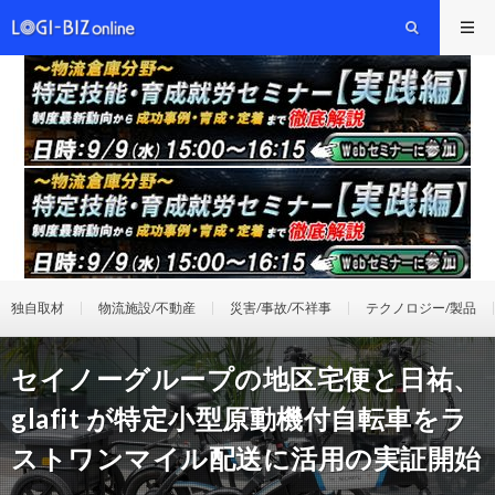
独自取材
物流施設/不動産
災害/事故/不祥事
テクノロジー/製品
セイノーグループの地区宅便と日祐、
glafit が特定小型原動機付自転車をラ
ストワンマイル配送に活用の実証開始