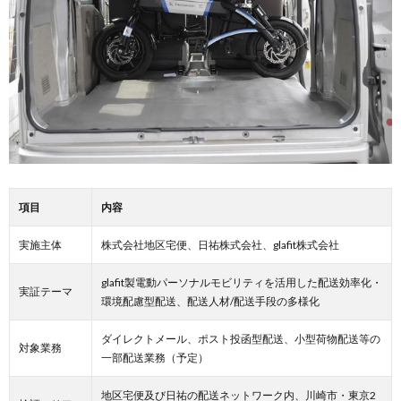
項目
内容
実施主体
株式会社地区宅便、日祐株式会社、glafit株式会社
glafit製電動パーソナルモビリティを活用した配送効率化・
実証テーマ
環境配慮型配送、配送人材/配送手段の多様化
ダイレクトメール、ポスト投函型配送、小型荷物配送等の
対象業務
一部配送業務（予定）
地区宅便及び日祐の配送ネットワーク内、川崎市・東京2