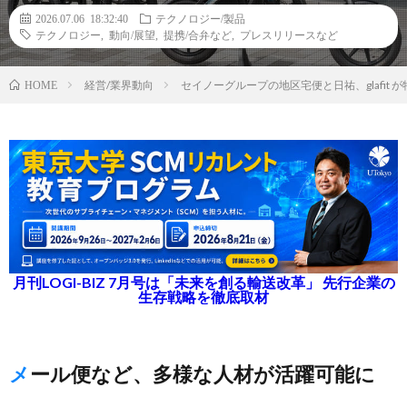
2026.07.06 18:32:40
テクノロジー/製品
テクノロジー
,
動向/展望
,
提携/合弁など
,
プレスリリースなど
経営/業界動向
セイノーグループの地区宅便と日祐、glafi
HOME
月刊LOGI-BIZ 7月号は「未来を創る輸送改革」 先行企業の
生存戦略を徹底取材
メール便など、多様な人材が活躍可能に