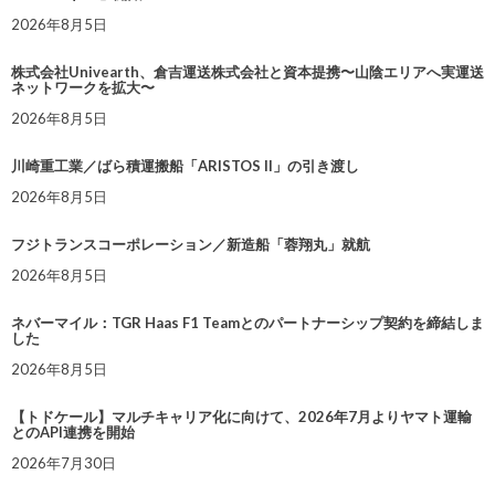
2026年8月5日
株式会社Univearth、倉吉運送株式会社と資本提携〜山陰エリアへ実運送
ネットワークを拡大〜
2026年8月5日
川崎重工業／ばら積運搬船「ARISTOS II」の引き渡し
2026年8月5日
フジトランスコーポレーション／新造船「蓉翔丸」就航
2026年8月5日
ネバーマイル：TGR Haas F1 Teamとのパートナーシップ契約を締結しま
した
2026年8月5日
【トドケール】マルチキャリア化に向けて、2026年7月よりヤマト運輸
とのAPI連携を開始
2026年7月30日