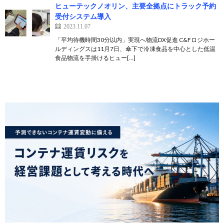
ヒューテックノオリン、主要全拠点にトラック予約
受付システム導入
2023.11.07
「平均待機時間30分以内」実現へ物流DX促進 C&Fロジホー
ルディングスは11月7日、傘下で冷凍食品を中心とした低温
食品物流を手掛けるヒュー[…]