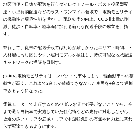
地区宅便・日祐が配送を行うダイレクトメール・ポスト投函型配
送・小型荷物配送などのラストワンマイル領域で、電動モビリティ
の機動性と環境性能を活かし、配送効率の向上、CO2排出量の削
減、徒歩・自転車・軽車両に加わる新たな配送手段の確立を目指
す。
並行して、従来の配送手段では対応が難しかったエリア・時間帯・
人材層にも対応しやすい運用モデルを検証し、持続可能な地域配送
ネットワークの構築を目指す。
glafitの電動モビリティはコンパクトな車体により、軽自動車への積
載性が高く、これまで2台しか積載できなかった車両を4台まで運搬
できるようになった。
電気モーターで走行するためペダルを漕ぐ必要がないことから、今
まで通り自転車で実施していた住宅街などの走行に対応しながら、
坂道の多いエリアや広域エリアでも運転免許の有無や体力差に関わ
らず配達できるようにする。