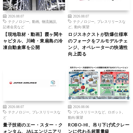
2026.08.07
2026.08.07
テクノロジー
,
動画
,
物流施設
,
テクノロジー
,
プレスリリースな
記者会見など
ど
,
動向/展望
【現地取材・動画】霞ヶ関キ
ロジスネクストが防爆仕様車
ャピタル、川崎・東扇島の冷
のフォークをフルモデルチェ
凍自動倉庫を公開
ンジ、オペレーターの快適性
向上図る
2026.08.07
2026.08.06
テクノロジー
,
プレスリリースな
プレスリリースなど
,
ロボット
,
ど
動向/展望
量子技術のエー・スター・ク
ROBO-HI、吊り下げ式クレー
ォンタム、JALエンジニアリ
ンに代わる超重量級