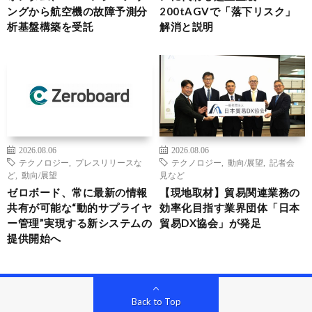
ングから航空機の故障予測分
200tAGVで「落下リスク」
析基盤構築を受託
解消と説明
2026.08.06
2026.08.06
テクノロジー
,
プレスリリースな
テクノロジー
,
動向/展望
,
記者会
ど
,
動向/展望
見など
ゼロボード、常に最新の情報
【現地取材】貿易関連業務の
共有が可能な“動的サプライヤ
効率化目指す業界団体「日本
ー管理”実現する新システムの
貿易DX協会」が発足
提供開始へ
Back to Top