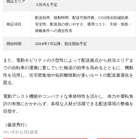
検証エリア
３区内を予定
配送効率、移動時間、配送可能件数、CO2排出削減効果、
検証項目
安全性、配達員の使いやすさ、運用コスト、天候・地形・
積載条件への適合性等
開始時期
2026年7月以降、順次開始予定
また、電動モビリティの小型性によって配送拠点から担当エリアま
での自転車の運搬に要していた輸送の効率を高めるとともに、機動
性を活用し、住宅密集地や短距離移動が多いルートの配送最適化を
図る。
電動アシスト機能やコンパクトな車体特性を活かし、体力や運転免
許の有無にかかわらず、多様な人材が活躍できる配送環境の整備を
目指す。
（藤原秀行）
※いずれも3社提供