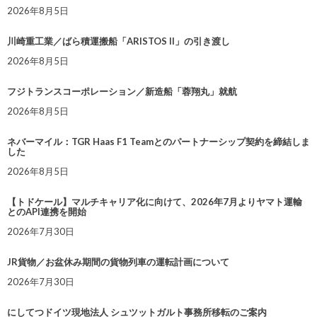
2026年8月5日
川崎重工業／ばら積運搬船「ARISTOS II」の引き渡し
2026年8月5日
フジトランスコーポレーション／新造船「蓉翔丸」就航
2026年8月5日
ネバーマイル：TGR Haas F1 Teamとのパートナーシップ契約を締結しま
した
2026年8月5日
【トドケール】マルチキャリア化に向けて、2026年7月よりヤマト運輸
とのAPI連携を開始
2026年7月30日
JR貨物／お盆休み期間の貨物列車の運転計画について
2026年7月30日
にしてつドイツ現地法人 シュツットガルト事務所移転のご案内