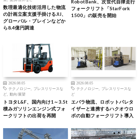
RobotBank、次世代自律走行
数理最適化技術活用した物流
フォークリフト「StarFork
の計画立案支援手掛けるJIJ、
1500」の販売を開始
グローバル・ブレインなどか
ら8.4億円調達
2026.08.05
2026.08.05
テクノロジー
,
プレスリリースな
テクノロジー
,
プレスリリースな
ど
,
動向/展望
ど
トヨタL&F、国内向け1～3.5t
エバラ物流、ロボットパレタ
積みガソリンエンジン式フォ
イザーと連携するハクオウロ
ークリフトの出荷を再開
ボの自動フォークリフト導入