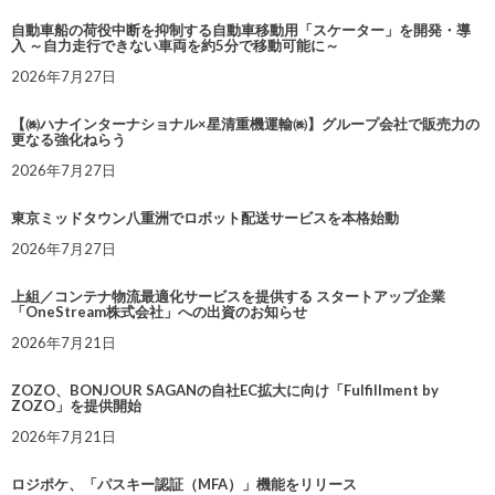
自動車船の荷役中断を抑制する自動車移動用「スケーター」を開発・導
入 ～自力走行できない車両を約5分で移動可能に～
2026年7月27日
【㈱ハナインターナショナル×星清重機運輸㈱】グループ会社で販売力の
更なる強化ねらう
2026年7月27日
東京ミッドタウン八重洲でロボット配送サービスを本格始動
2026年7月27日
上組／コンテナ物流最適化サービスを提供する スタートアップ企業
「OneStream株式会社」への出資のお知らせ
2026年7月21日
ZOZO、BONJOUR SAGANの自社EC拡大に向け「Fulfillment by
ZOZO」を提供開始
2026年7月21日
ロジポケ、「パスキー認証（MFA）」機能をリリース