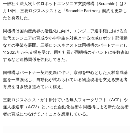
一般社団法人次世代ロボットエンジニア支援機構（Scramble）は7
月16日、三菱ロジスネクストと「Scramble Partner」契約を更新し
たと発表した。
同機構は国内産業界の活性化に向け、エンジニア選手権における次
世代エンジニアの育成や小中学生を対象とする地域ロボット部活動
などの事業を展開。三菱ロジスネクストは同機構のパートナーとし
て2023年から支援を受け、同社社員が同機構のイベントに多数参加
するなど連携関係を強化してきた。
同機構はパートナー契約更新に伴い、京都を中心とした人材育成基
盤を一層強化し、自動化が試みられている物流現場を支える技術者
育成を引き続き進めていく構え。
三菱ロジスネクストが手掛けている無人フォークリフト（AGF）や
無人搬送車（AGV）といった自動化技術を同機構による新たな技術
者の育成につなげていくことを想定している。