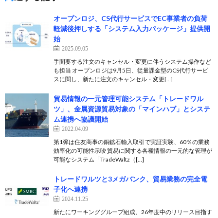
オープンロジ、CS代行サービスでEC事業者の負荷
軽減後押しする「システム入力パッケージ」提供開
始
2025.09.05
手間要する注文のキャンセル・変更に伴うシステム操作など
も担当 オープンロジは9月5日、従量課金型のCS代行サービ
スに関し、新たに注文のキャンセル・変更[…]
貿易情報の一元管理可能システム「トレードワル
ツ」、金属資源貿易対象の「マインハブ」とシステ
ム連携へ協議開始
2022.04.09
第1弾は住友商事の銅鉱石輸入取引で実証実験、60％の業務
効率化の可能性示唆 貿易に関する各種情報の一元的な管理が
可能なシステム「TradeWaltz（[…]
トレードワルツと3メガバンク、貿易業務の完全電
子化へ連携
2024.11.25
新たにワーキンググループ組成、26年度中のリリース目指す