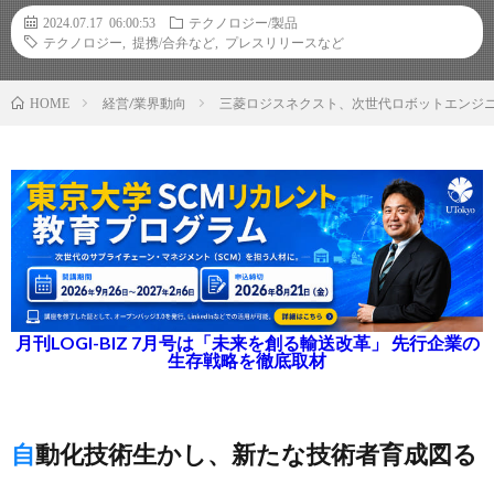
2024.07.17 06:00:53
テクノロジー/製品
テクノロジー
,
提携/合弁など
,
プレスリリースなど
経営/業界動向
三菱ロジスネクスト、次世代ロボットエンジ
HOME
月刊LOGI-BIZ 7月号は「未来を創る輸送改革」 先行企業の
生存戦略を徹底取材
自動化技術生かし、新たな技術者育成図る