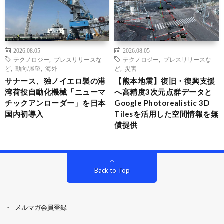
2026.08.05
2026.08.05
テクノロジー
,
プレスリリースな
テクノロジー
,
プレスリリースな
ど
,
動向/展望
,
海外
ど
,
災害
サナース、独ノイエロ製の港
【熊本地震】復旧・復興支援
湾荷役自動化機械「ニューマ
へ高精度3次元点群データと
チックアンローダー」を日本
Google Photorealistic 3D
国内初導入
Tilesを活用した空間情報を無
償提供
Back to Top
メルマガ会員登録