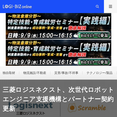
独自取材
物流施設/不動産
災害/事故/不祥事
テクノロジー/製品
三菱ロジスネクスト、次世代ロボット
エンジニア支援機構とパートナー契約
更新