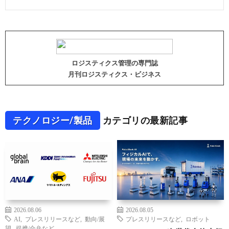
ロジスティクス管理の専門誌
月刊ロジスティクス・ビジネス
テクノロジー/製品
カテゴリの最新記事
2026.08.06
2026.08.05
AI
,
プレスリリースなど
,
動向/展
プレスリリースなど
,
ロボット
望
,
提携/合弁など