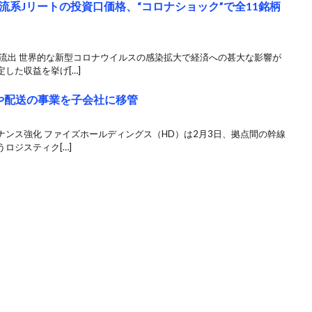
系Jリートの投資口価格、“コロナショック”で全11銘柄
金流出 世界的な新型コロナウイルスの感染拡大で経済への甚大な影響が
した収益を挙げ[…]
や配送の事業を子会社に移管
ンス強化 ファイズホールディングス（HD）は2月3日、拠点間の幹線
ロジスティク[…]