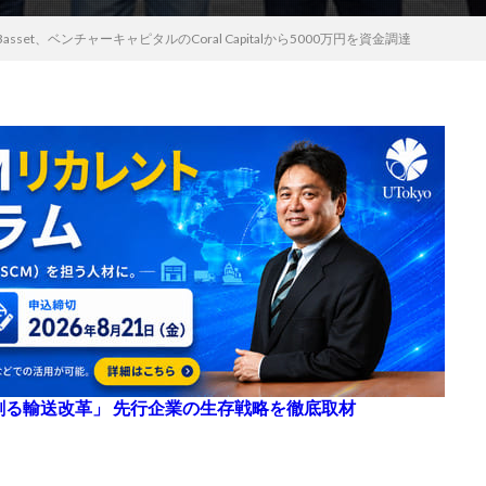
set、ベンチャーキャピタルのCoral Capitalから5000万円を資金調達
来を創る輸送改革」 先行企業の生存戦略を徹底取材