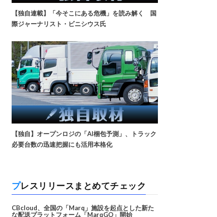
【独自連載】「今そこにある危機」を読み解く 国
際ジャーナリスト・ビニシウス氏
【独自】オープンロジの「AI梱包予測」、トラック
必要台数の迅速把握にも活用本格化
プレスリリースまとめてチェック
CBcloud、全国の「Marq」施設を起点とした新た
な配送プラットフォーム「MarqGO」開始