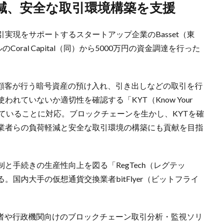
軽減、安全な取引環境構築を支援
実現をサポートするスタートアップ企業のBasset（東
ral Capital（同）から5000万円の資金調達を行った
が、顧客が行う暗号資産の預け入れ、引き出しなどの取引を行
れていないか適切性を確認する「KYT（Know Your
められていることに対応。ブロックチェーンを生かし、KYTを確
業者らの負荷軽減と安全な取引環境の構築にも貢献を目指
と手続きの生産性向上を図る「RegTech（レグテッ
国内大手の仮想通貨交換業者bitFlyer（ビットフライ
換業者や行政機関向けのブロックチェーン取引分析・監視ソリ