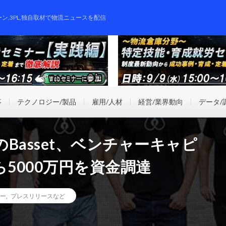
ーン,3PL,独自取材で物流ニュースを配信
事
テクノロジー/製品
雇用/人材
経営/業界動向
データ/
Basset、ベンチャーキャピ
lから5000万円を資金調達
ー
,
プレスリリースなど