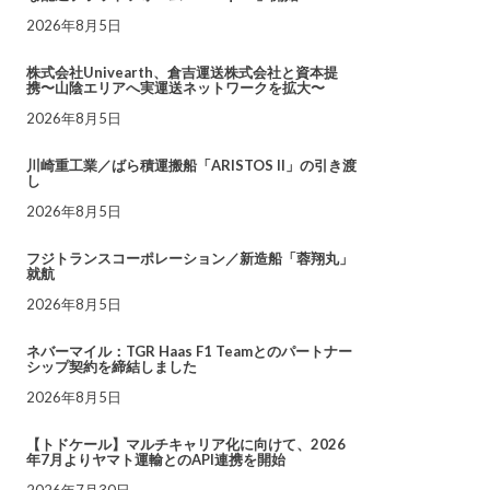
2026年8月5日
株式会社Univearth、倉吉運送株式会社と資本提
携〜山陰エリアへ実運送ネットワークを拡大〜
2026年8月5日
川崎重工業／ばら積運搬船「ARISTOS II」の引き渡
し
2026年8月5日
フジトランスコーポレーション／新造船「蓉翔丸」
就航
2026年8月5日
ネバーマイル：TGR Haas F1 Teamとのパートナー
シップ契約を締結しました
2026年8月5日
【トドケール】マルチキャリア化に向けて、2026
年7月よりヤマト運輸とのAPI連携を開始
2026年7月30日