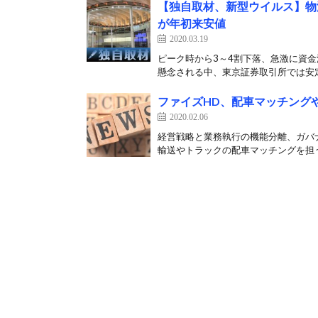
【独自取材、新型ウイルス】物流
が年初来安値
2020.03.19
ピーク時から3～4割下落、急激に資
懸念される中、東京証券取引所では安定
ファイズHD、配車マッチング
2020.02.06
経営戦略と業務執行の機能分離、ガバナ
輸送やトラックの配車マッチングを担う