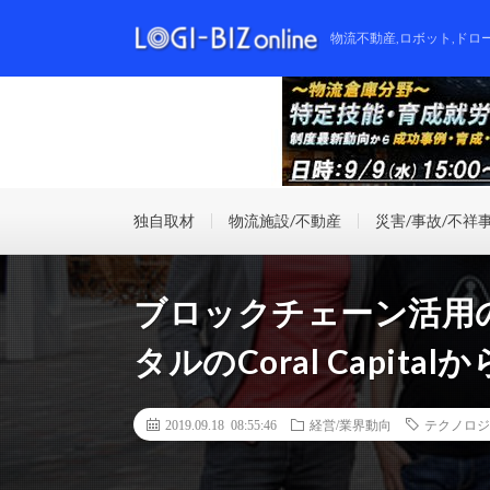
物流不動産,ロボット,ドロ
独自取材
物流施設/不動産
災害/事故/不祥
ブロックチェーン活用の
タルのCoral Capita
2019.09.18 08:55:46
経営/業界動向
テクノロジ