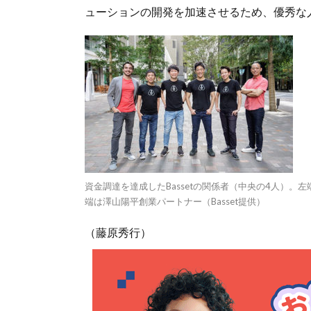
ューションの開発を加速させるため、優秀な
資金調達を達成したBassetの関係者（中央の4人）。左端
端は澤山陽平創業パートナー（Basset提供）
（藤原秀行）