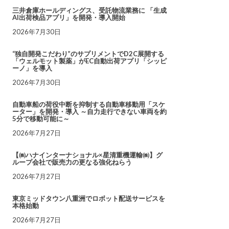
三井倉庫ホールディングス、受託物流業務に 「生成
AI出荷検品アプリ」を開発・導入開始
2026年7月30日
“独自開発こだわり”のサプリメントでD2C展開する
「ウェルモット製薬」がEC自動出荷アプリ「シッピ
ーノ」を導入
2026年7月30日
自動車船の荷役中断を抑制する自動車移動用「スケ
ーター」を開発・導入 ～自力走行できない車両を約
5分で移動可能に～
2026年7月27日
【㈱ハナインターナショナル×星清重機運輸㈱】グ
ループ会社で販売力の更なる強化ねらう
2026年7月27日
東京ミッドタウン八重洲でロボット配送サービスを
本格始動
2026年7月27日