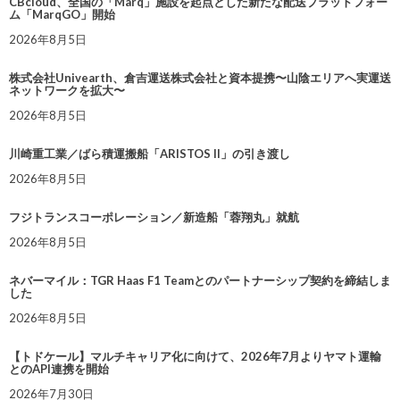
CBcloud、全国の「Marq」施設を起点とした新たな配送プラットフォー
ム「MarqGO」開始
2026年8月5日
株式会社Univearth、倉吉運送株式会社と資本提携〜山陰エリアへ実運送
ネットワークを拡大〜
2026年8月5日
川崎重工業／ばら積運搬船「ARISTOS II」の引き渡し
2026年8月5日
フジトランスコーポレーション／新造船「蓉翔丸」就航
2026年8月5日
ネバーマイル：TGR Haas F1 Teamとのパートナーシップ契約を締結しま
した
2026年8月5日
【トドケール】マルチキャリア化に向けて、2026年7月よりヤマト運輸
とのAPI連携を開始
2026年7月30日