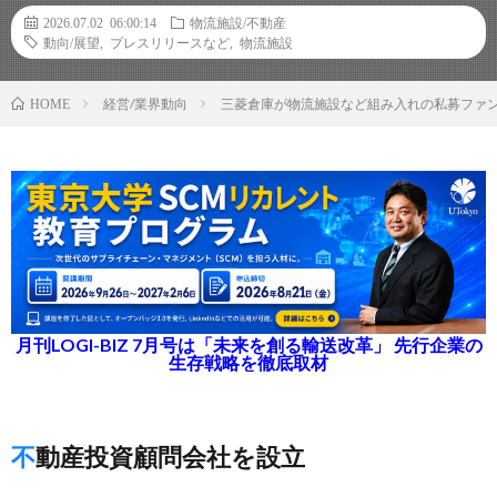
2026.07.02 06:00:14
物流施設/不動産
動向/展望
,
プレスリリースなど
,
物流施設
経営/業界動向
三菱倉庫が物流施設など組み入れの私募ファンド
HOME
月刊LOGI-BIZ 7月号は「未来を創る輸送改革」 先行企業の
生存戦略を徹底取材
不動産投資顧問会社を設立