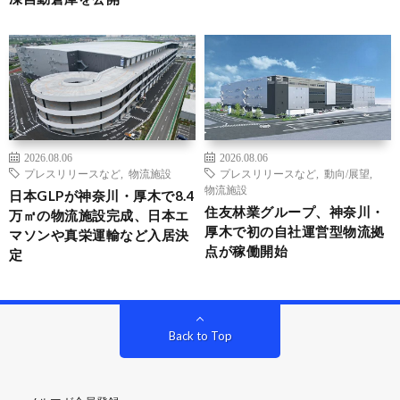
2026.08.06
2026.08.06
プレスリリースなど
,
物流施設
プレスリリースなど
,
動向/展望
,
物流施設
日本GLPが神奈川・厚木で8.4
住友林業グループ、神奈川・
万㎡の物流施設完成、日本エ
厚木で初の自社運営型物流拠
マソンや真栄運輸など入居決
点が稼働開始
定
Back to Top