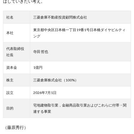
ばしていきたい考え。
社名
三菱倉庫不動産投資顧問株式会社
東京都中央区日本橋一丁目19番1号日本橋ダイヤビルティ
本社
ング
代表取締役
寺田 哲也
社長
資本金
1億円
株主
三菱倉庫株式会社（100%）
設立
2026年7月1日
宅地建物取引業，金融商品取引業およびこれらに付帯・関
目的
連する事業
（藤原秀行）