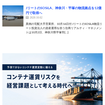
JリートのSOSiLA、神奈川・平塚の物流拠点を12億
円で取得へ
2020.10.02
異例の宅配大手営業所、10月16日付 JリートのSOSiLA物流リ
ート投資法人の資産運用を担う住商リアルティ・マネジメン
トは10月2日、神奈川県平塚市[…]