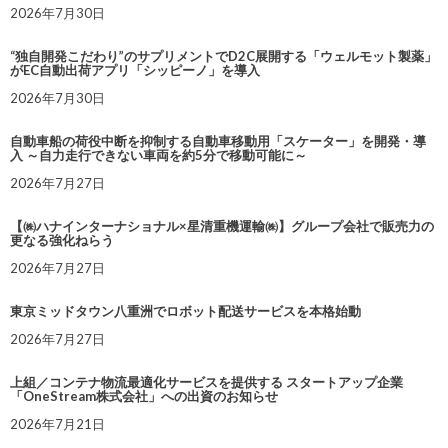
2026年7月30日
“独自開発こだわり”のサプリメントでD2C展開する「ウェルモット製薬」
がEC自動出荷アプリ「シッピーノ」を導入
2026年7月30日
自動車船の荷役中断を抑制する自動車移動用「スケーター」を開発・導
入 ～自力走行できない車両を約5分で移動可能に～
2026年7月27日
【㈱ハナインターナショナル×星清重機運輸㈱】グループ会社で販売力の
更なる強化ねらう
2026年7月27日
東京ミッドタウン八重洲でロボット配送サービスを本格始動
2026年7月27日
上組／コンテナ物流最適化サービスを提供する スタートアップ企業
「OneStream株式会社」への出資のお知らせ
2026年7月21日