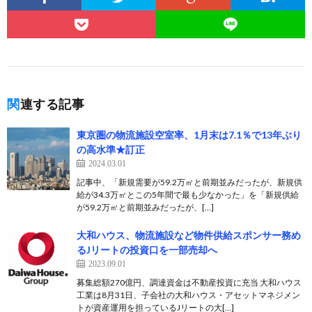
関連する記事
東京圏の物流施設空室率、1月末は7.1％で13年ぶり
の高水準★訂正
2024.03.01
記事中、「新規需要が59.2万㎡と前期並みだったが、新規供
給が34.3万㎡とこの5年間で最も少なかった」を「新規供給
が59.2万㎡と前期並みだったが、[…]
大和ハウス、物流施設など物件供給スポンサー務め
るJリートの投資口を一部売却へ
2023.09.01
募集総額270億円、調達資金は不動産投資に充当 大和ハウス
工業は8月31日、子会社の大和ハウス・アセットマネジメン
トが資産運用を担っているJリートの大[…]