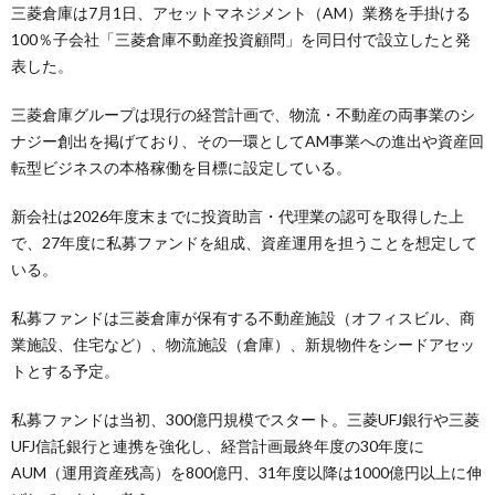
三菱倉庫は7月1日、アセットマネジメント（AM）業務を手掛ける
100％子会社「三菱倉庫不動産投資顧問」を同日付で設立したと発
表した。
三菱倉庫グループは現行の経営計画で、物流・不動産の両事業のシ
ナジー創出を掲げており、その一環としてAM事業への進出や資産回
転型ビジネスの本格稼働を目標に設定している。
新会社は2026年度末までに投資助言・代理業の認可を取得した上
で、27年度に私募ファンドを組成、資産運用を担うことを想定して
いる。
私募ファンドは三菱倉庫が保有する不動産施設（オフィスビル、商
業施設、住宅など）、物流施設（倉庫）、新規物件をシードアセッ
トとする予定。
私募ファンドは当初、300億円規模でスタート。三菱UFJ銀行や三菱
UFJ信託銀行と連携を強化し、経営計画最終年度の30年度に
AUM（運用資産残高）を800億円、31年度以降は1000億円以上に伸