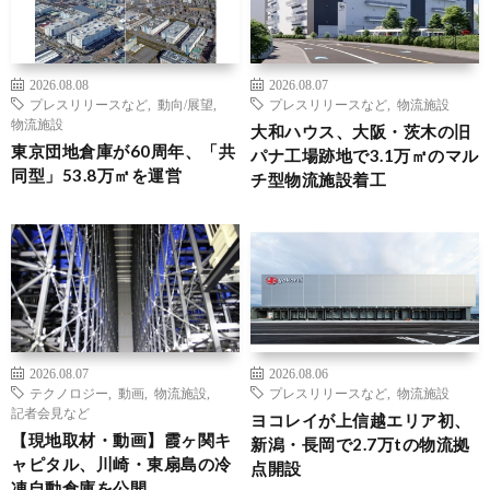
2026.08.08
2026.08.07
プレスリリースなど
,
動向/展望
,
プレスリリースなど
,
物流施設
物流施設
大和ハウス、大阪・茨木の旧
東京団地倉庫が60周年、「共
パナ工場跡地で3.1万㎡のマル
同型」53.8万㎡を運営
チ型物流施設着工
2026.08.07
2026.08.06
テクノロジー
,
動画
,
物流施設
,
プレスリリースなど
,
物流施設
記者会見など
ヨコレイが上信越エリア初、
【現地取材・動画】霞ヶ関キ
新潟・長岡で2.7万tの物流拠
ャピタル、川崎・東扇島の冷
点開設
凍自動倉庫を公開