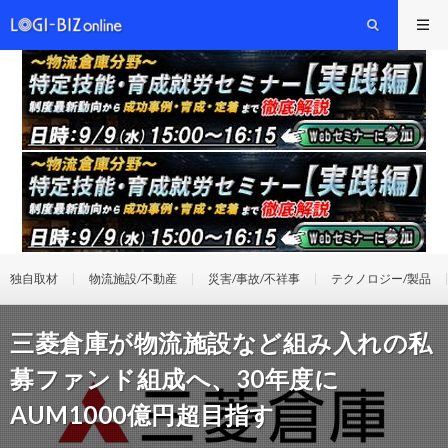
独自取材
物流施設/不動産
災害/事故/不祥事
テクノロジー/製品
三菱倉庫が物流施設など組み入れの私
募ファンド組成へ、30年度に
AUM1000億円超目指す