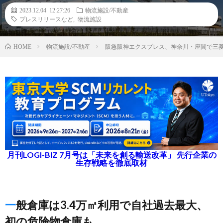
2023.12.04 12:27:26
物流施設/不動産
プレスリリースなど
,
物流施設
物流施設/不動産
阪急阪神エクスプレス、神奈川・座間で三
HOME
月刊LOGI-BIZ 7月号は「未来を創る輸送改革」 先行企業の
生存戦略を徹底取材
一般倉庫は3.4万㎡利用で自社過去最大、
初の危険物倉庫も