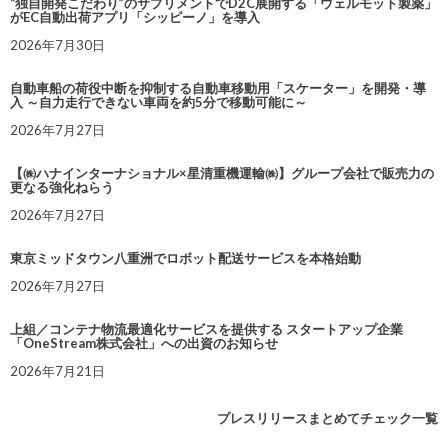
“独自開発こだわり”のサプリメントでD2C展開する「ウェルモット製薬」
がEC自動出荷アプリ「シッピーノ」を導入
2026年7月30日
自動車船の荷役中断を抑制する自動車移動用「スケーター」を開発・導
入 ～自力走行できない車両を約5分で移動可能に～
2026年7月27日
【㈱ハナインターナショナル×星清重機運輸㈱】グループ会社で販売力の
更なる強化ねらう
2026年7月27日
東京ミッドタウン八重洲でロボット配送サービスを本格始動
2026年7月27日
上組／コンテナ物流最適化サービスを提供する スタートアップ企業
「OneStream株式会社」への出資のお知らせ
2026年7月21日
プレスリリースまとめてチェック一覧