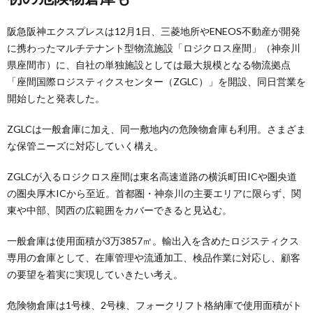
阪急阪神エクスプレスは12月1日、三菱地所やENEOS不動産が開発
に携わったマルチテナント型物流施設「ロジクロス座間」（神奈川
県座間市）に、自社の単独施設としては最大規模となる物流拠点
「座間国際ロジスティクスセンター（ZGLC）」を開設、同日営業を
開始したと発表した。
ZGLCは一般倉庫に加え、同一敷地内の危険物倉庫も利用。さまざま
な保管ニーズに対応していく構え。
ZGLCが入るロジクロス座間は東名高速道路の横浜町田ICや圏央道
の圏央厚木ICから至近。首都圏・神奈川の主要エリアに限らず、関
東や中部、関西の広範囲をカバーできると見込む。
一般倉庫は使用面積が3万3857㎡。輸出入を含めたロジスティクス
専用の倉庫として、在庫管理や流通加工、検品作業に対応し、顧客
の要望を着実に実現していきたい考え。
危険物倉庫は1号棟、2号棟、フォークリフト格納庫で使用面積がト