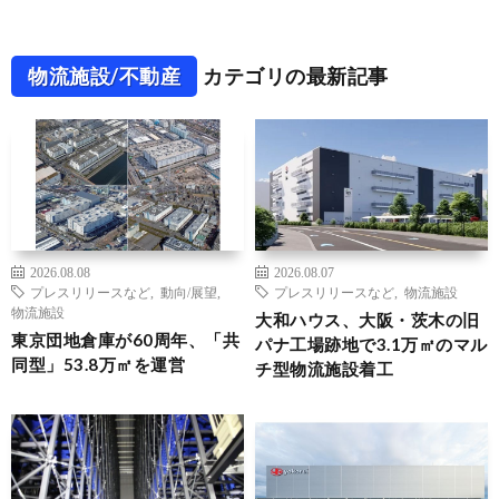
物流施設/不動産
カテゴリの最新記事
2026.08.08
2026.08.07
プレスリリースなど
,
動向/展望
,
プレスリリースなど
,
物流施設
物流施設
大和ハウス、大阪・茨木の旧
東京団地倉庫が60周年、「共
パナ工場跡地で3.1万㎡のマル
同型」53.8万㎡を運営
チ型物流施設着工