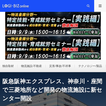
独自取材
物流施設/不動産
災害/事故/不祥事
テクノロジー/製品
阪急阪神エクスプレス、神奈川・座間
で三菱地所など開発の物流施設に新セ
ンター開設