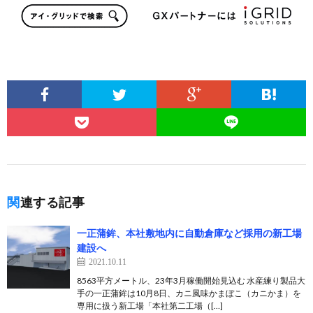
関連する記事
一正蒲鉾、本社敷地内に自動倉庫など採用の新工場
建設へ
2021.10.11
8563平方メートル、23年3月稼働開始見込む 水産練り製品大
手の一正蒲鉾は10月8日、カニ風味かまぼこ（カニかま）を
専用に扱う新工場「本社第二工場（[…]