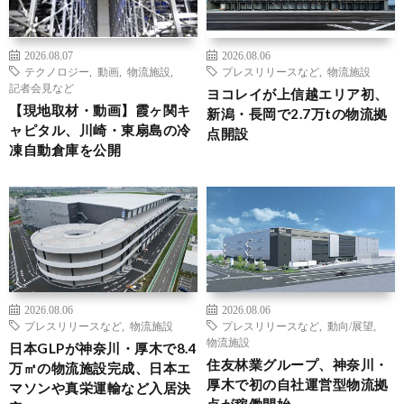
2026.08.07
2026.08.06
テクノロジー
,
動画
,
物流施設
,
プレスリリースなど
,
物流施設
記者会見など
ヨコレイが上信越エリア初、
【現地取材・動画】霞ヶ関キ
新潟・長岡で2.7万tの物流拠
ャピタル、川崎・東扇島の冷
点開設
凍自動倉庫を公開
2026.08.06
2026.08.06
プレスリリースなど
,
物流施設
プレスリリースなど
,
動向/展望
,
物流施設
日本GLPが神奈川・厚木で8.4
住友林業グループ、神奈川・
万㎡の物流施設完成、日本エ
厚木で初の自社運営型物流拠
マソンや真栄運輸など入居決