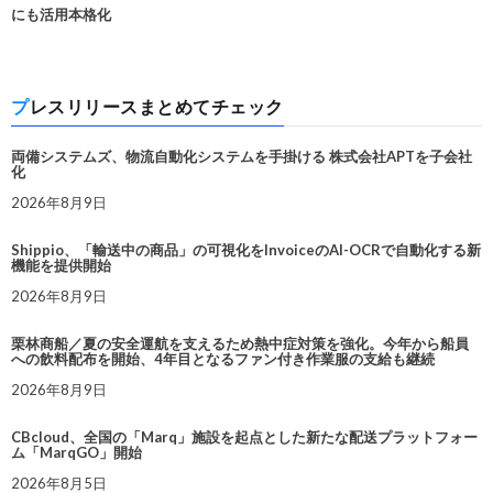
にも活用本格化
プレスリリースまとめてチェック
両備システムズ、物流自動化システムを手掛ける 株式会社APTを子会社
化
2026年8月9日
Shippio、「輸送中の商品」の可視化をInvoiceのAI-OCRで自動化する新
機能を提供開始
2026年8月9日
栗林商船／夏の安全運航を支えるため熱中症対策を強化。今年から船員
への飲料配布を開始、4年目となるファン付き作業服の支給も継続
2026年8月9日
CBcloud、全国の「Marq」施設を起点とした新たな配送プラットフォー
ム「MarqGO」開始
2026年8月5日