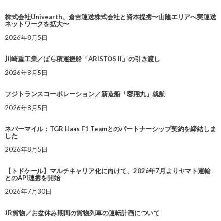
株式会社Univearth、倉吉運送株式会社と資本提携〜山陰エリアへ実運送
ネットワークを拡大〜
2026年8月5日
川崎重工業／ばら積運搬船「ARISTOS II」の引き渡し
2026年8月5日
フジトランスコーポレーション／新造船「蓉翔丸」就航
2026年8月5日
ネバーマイル：TGR Haas F1 Teamとのパートナーシップ契約を締結しま
した
2026年8月5日
【トドケール】マルチキャリア化に向けて、2026年7月よりヤマト運輸
とのAPI連携を開始
2026年7月30日
JR貨物／お盆休み期間の貨物列車の運転計画について