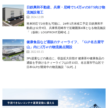
日鉄興和不動産、兵庫・尼崎で1.4万㎡のBTS向け物
流施設着工
2024.12.09
将来対応で2分割も可能に、26年1月末竣工予定 日鉄興和不
動産は12月9日、兵庫県尼崎市で近畿圏第6弾となる物流施設
「（仮称）LOGIFRONT尼崎V[…]
健康食品など通販のティーライフ、「GLP名古屋守
⼭」内に2万㎡の物流拠点開設
2022.03.15
3PL提案などの拠点に、収益拡大目指す 健康茶や健康食品の
通販を手掛けるティーライフは3月15日、名古屋市守山区で
日本GLPが開発中の物流施設「GLP[…]