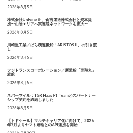
2026年8月5日
株式会社Univearth、倉吉運送株式会社と資本提
携〜山陰エリアへ実運送ネットワークを拡大〜
2026年8月5日
川崎重工業／ばら積運搬船「ARISTOS II」の引き渡
し
2026年8月5日
フジトランスコーポレーション／新造船「蓉翔丸」
就航
2026年8月5日
ネバーマイル：TGR Haas F1 Teamとのパートナー
シップ契約を締結しました
2026年8月5日
【トドケール】マルチキャリア化に向けて、2026
年7月よりヤマト運輸とのAPI連携を開始
2026年7月30日