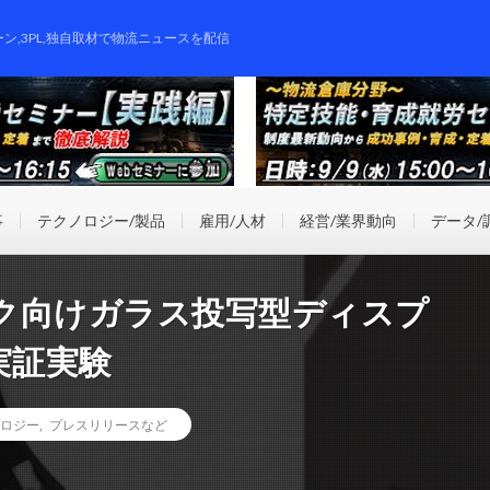
ーン,3PL,独自取材で物流ニュースを配信
事
テクノロジー/製品
雇用/人材
経営/業界動向
データ/
ク向けガラス投写型ディスプ
実証実験
ロジー
,
プレスリリースなど