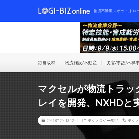
物流不動産,ロボット,ドロ
独自取材
物流施設/不動産
災害/事故/不祥
マクセルが物流トラッ
レイを開発、NXHDと
2024.07.29 13:12:44
テクノロジー/製品
テクノ