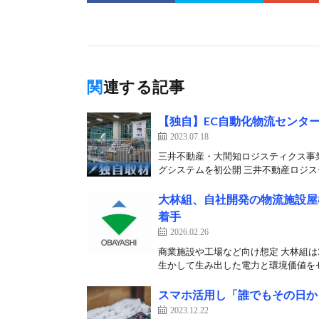
関連する記事
【独自】EC自動化物流センター
2023.07.18
三井不動産・大間知ロジスティクス事
グシステムを初公開 三井不動産ロジステ
大林組、自社開発の物流施設屋
着手
2026.02.26
商業施設や工場など向け想定 大林組は
生かして生み出した電力と環境価値をセ
スマホ活用し「誰でもその日か
2023.12.22