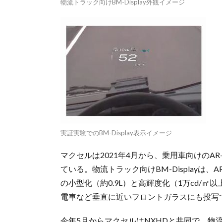
物流トラック向けBM-Display外観イメージ
実証実験でのBM-Display表示イメージ
マクセルは2021年4月から、乗用車向けのA
ている。物流トラック向けBM-Displayは
の小型化（約0.9L）と高輝度化（1万cd/
電車など垂直に近いフロントガラスにも投写
今年5月からマクセルはNXHDと共同で、物流ト