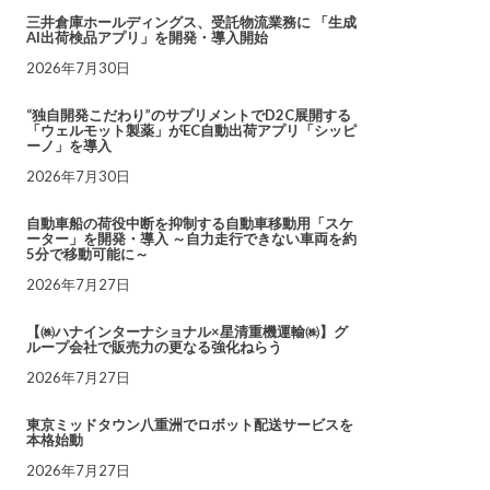
三井倉庫ホールディングス、受託物流業務に 「生成
AI出荷検品アプリ」を開発・導入開始
2026年7月30日
“独自開発こだわり”のサプリメントでD2C展開する
「ウェルモット製薬」がEC自動出荷アプリ「シッピ
ーノ」を導入
2026年7月30日
自動車船の荷役中断を抑制する自動車移動用「スケ
ーター」を開発・導入 ～自力走行できない車両を約
5分で移動可能に～
2026年7月27日
【㈱ハナインターナショナル×星清重機運輸㈱】グ
ループ会社で販売力の更なる強化ねらう
2026年7月27日
東京ミッドタウン八重洲でロボット配送サービスを
本格始動
2026年7月27日