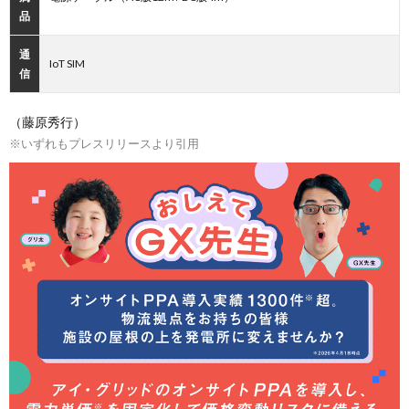
品
通
IoT SIM
信
（藤原秀行）
※いずれもプレスリリースより引用