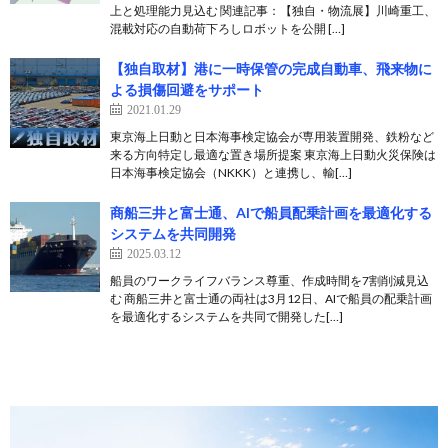
上と処理能力見込む 関連記事：【独自・物流展】川崎重工、
混載対応の自動荷下ろしロボットを公開 […]
【独自取材】港に一時保管の完成自動車、飛来物に
よる損傷回避をサポート
2021.01.29
東京海上日動と日本海事検定協会が専用装置開発、鉄粉など
来る方向特定し最適な置き場所提案 東京海上日動火災保険は
日本海事検定協会（NKKK）と連携し、輸[…]
商船三井と富士通、AIで船員配乗計画を最適化する
システムを共同開発
2025.03.12
船員のワークライフバランス尊重、作成時間を7割削減見込
む 商船三井と富士通の両社は3月12日、AIで船員の配乗計画
を最適化するシステムを共同で開発した[…]