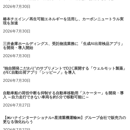
2026年7月30日
椿本チエイン／再生可能エネルギーを活用し、カーボンニュートラル実
現を加速
2026年7月30日
三井倉庫ホールディングス、受託物流業務に 「生成AI出荷検品アプリ」
を開発・導入開始
2026年7月30日
“独自開発こだわり”のサプリメントでD2C展開する「ウェルモット製薬」
がEC自動出荷アプリ「シッピーノ」を導入
2026年7月30日
自動車船の荷役中断を抑制する自動車移動用「スケーター」を開発・導
入 ～自力走行できない車両を約5分で移動可能に～
2026年7月27日
【㈱ハナインターナショナル×星清重機運輸㈱】グループ会社で販売力の
更なる強化ねらう
2026年7月27日