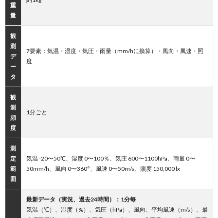
重
量
観
測
7要素：気温・湿度・気圧・雨量（mm/hに換算）・風向・風速・照
デ
度
ー
タ
観
測
1分ごと
頻
度
測
定
気温 -20〜50℃、湿度 0〜100％、気圧 600〜1100hPa、雨量 0〜
範
50mm/h、風向 0〜360°、風速 0〜50m/s、照度 150,000 lx
囲
最新データ（実況、過去24時間）：1分毎
気温（℃）、湿度（%）、気圧（hPa）、風向、平均風速（m/s）、最