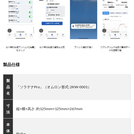
製品仕様
製
品
「ソラテナPro」（オムロン形式: 2KW-0001）
名
寸
縦×横×高さ: 約125mm×125mm×267mm
法
本
体
約1kg