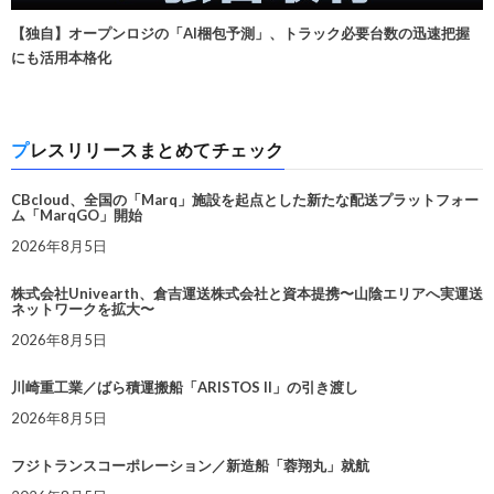
【独自】オープンロジの「AI梱包予測」、トラック必要台数の迅速把握
にも活用本格化
プレスリリースまとめてチェック
CBcloud、全国の「Marq」施設を起点とした新たな配送プラットフォー
ム「MarqGO」開始
2026年8月5日
株式会社Univearth、倉吉運送株式会社と資本提携〜山陰エリアへ実運送
ネットワークを拡大〜
2026年8月5日
川崎重工業／ばら積運搬船「ARISTOS II」の引き渡し
2026年8月5日
フジトランスコーポレーション／新造船「蓉翔丸」就航