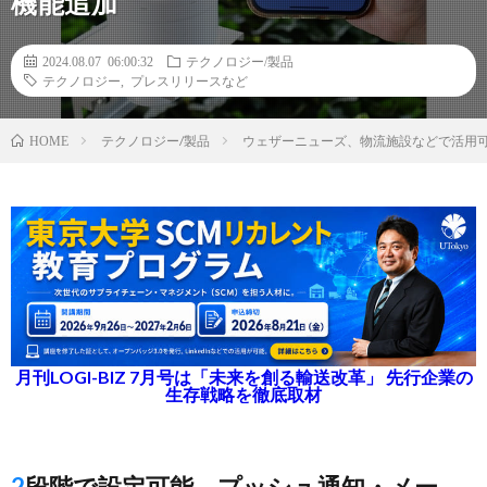
機能追加
2024.08.07 06:00:32
テクノロジー/製品
テクノロジー
,
プレスリリースなど
テクノロジー/製品
ウェザーニューズ、物流施設などで活用可
HOME
月刊LOGI-BIZ 7月号は「未来を創る輸送改革」 先行企業の
生存戦略を徹底取材
2段階で設定可能、プッシュ通知・メー