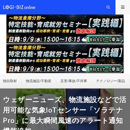
独自取材
物流施設/不動産
災害/事故/不祥事
テクノロジー/製品
ウェザーニューズ、物流施設などで活
用可能な気象IoTセンサー「ソラテナ
Pro」に最大瞬間風速のアラート通知