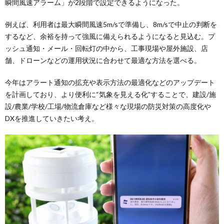
瞬間風速アラーム」が2段階で設定できるようになった。
例えば、利用者は最大瞬間風速5m/sで準備し、8m/sで中止の判断を
するなど、余裕を持って強風に備えられるようになると見込む。プ
ッシュ通知・メール・回転灯の中から、工事現場や屋外施設、店
舗、ドローンなどの運用状況に合わせて最適な方法を選べる。
今年はアラート通知の拡充や表示方法の最適化などのアップデート
を計画しており、より便利に“気象を見える化”することで、建設/施
設/農業/学校/工場/物流倉庫など様々な現場の防災対策の高度化や
DXを推進していきたい考え。