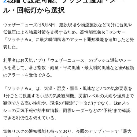
ル・回転灯から選択
ウェザーニューズは8月6日、建設現場や物流施設など向けに台風や
低気圧による強風対策を支援するため、高性能気象IoTセンサー
「ソラテナPro」に最大瞬間風速のアラート通知機能を追加したと発
表した。
利用者はお天気アプリ「ウェザーニュース」のプッシュ通知やメー
ルを通して、暑さ指数・雨量・平均風速・最大瞬間風速など全6種類
のアラートを受信できる。
「ソラテナPro」は、気温・湿度・雨量・風速など7つの気象要素を
1分ごとに観測する小型の気象観測機。災害レベルの大雨や強風まで
観測できる高い性能や、現場の“観測”データだけでなく、1kmメッ
シュの天気予報や熱中症情報、雨雲レーダーなどの“予報”まで確認
できる利便性を備えている。
気象リスクの通知機能も持っており、今回のアップデートで「最大