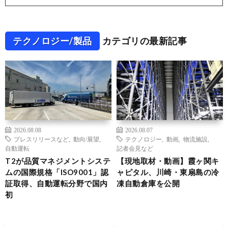
テクノロジー/製品
カテゴリの最新記事
2026.08.08
2026.08.07
プレスリリースなど
,
動向/展望
,
テクノロジー
,
動画
,
物流施設
,
自動運転
記者会見など
T2が品質マネジメントシステ
【現地取材・動画】霞ヶ関キ
ムの国際規格「ISO9001」認
ャピタル、川崎・東扇島の冷
証取得、自動運転分野で国内
凍自動倉庫を公開
初