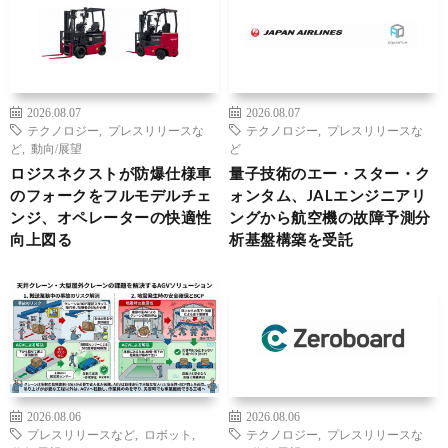
2026.08.07
2026.08.07
テクノロジー
,
プレスリリースな
テクノロジー
,
プレスリリースな
ど
,
動向/展望
ど
ロジスネクストが防爆仕様車
量子技術のエー・スター・ク
のフォークをフルモデルチェ
ォンタム、JALエンジニアリ
ンジ、オペレーターの快適性
ングから航空機の故障予測分
向上図る
析基盤構築を受託
2026.08.06
2026.08.06
プレスリリースなど
,
ロボット
,
テクノロジー
,
プレスリリースな