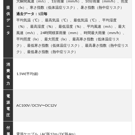
大瞬間風速（m/s）、1分雨量（mm/h）、10分雨量（mm/h）、照度
提
（lx）、寒さ指数（低体温症リスク）、暑さ指数（熱中症リスク）
供
過去データ：1日毎
デ
平均気温（℃）、最高気温（℃）、最低気温（℃）、平均湿度
ー
（%）、最高湿度（%）、最低湿度（%）、平均風速（m/s）、最大
タ
風速（m/s）、24時間積算雨量（mm）、時間最大雨量（mm/h）、
平均照度（lx）、最大照度（lx）、最高寒さ指数（低体温症リス
ク）、最低寒さ指数（低体温症リスク）、最高暑さ指数（熱中症リス
ク）、最低暑さ指数（熱中症リスク）
消
費
1.5W(平均値)
電
力
電
源
AC100V / DC5V〜DC12V
電
圧
付
属
電源ケーブル（AC版12m / DC版4m）