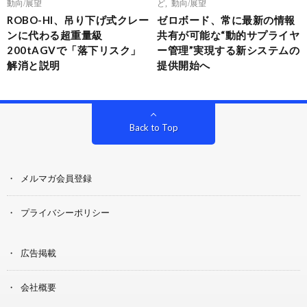
動向/展望
ど
,
動向/展望
ROBO-HI、吊り下げ式クレー
ゼロボード、常に最新の情報
ンに代わる超重量級
共有が可能な“動的サプライヤ
200tAGVで「落下リスク」
ー管理”実現する新システムの
解消と説明
提供開始へ
Back to Top
メルマガ会員登録
プライバシーポリシー
広告掲載
会社概要