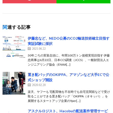
関連する記事
伊藤忠など、NEDO公募のCO2輸送技術確立目指す
実証試験に採択
2021.06.22
30年ごろの実装念頭に、年間100万トン規模実現目指す 伊藤
忠商事は6月22日、日本CCS調査（JCCS）、一般財団法人エ
ンジニアリング協会（ENAA[…]
置き配バッグのOKIPPA、アマゾンなど大手ECで公
式ショップ開設
2020.02.20
楽天、ヤフーも 宅配荷物を不在時でも自宅玄関前などで受け
取ることができる置き配バッグ「OKIPPA（オキッパ）」を
展開するスタートアップ企業のYper[…]
アスクルロジスト、Hacobuの配送案件管理サービ