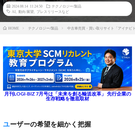
2024.08.14 11:24:50
テクノロジー/製品
AI
,
動向/展望
,
プレスリリースなど
テクノロジー/製品
中古車売買・買い取りサイト「アイナビト
HOME
月刊LOGI-BIZ 7月号は「未来を創る輸送改革」 先行企業の
生存戦略を徹底取材
ユーザーの希望を細かく把握