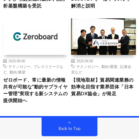
析基盤構築を受託
解消と説明
2026.08.06
2026.08.06
テクノロジー
,
プレスリリースな
テクノロジー
,
動向/展望
,
記者会
ど
,
動向/展望
見など
ゼロボード、常に最新の情報
【現地取材】貿易関連業務の
共有が可能な“動的サプライヤ
効率化目指す業界団体「日本
ー管理”実現する新システムの
貿易DX協会」が発足
提供開始へ
Back to Top