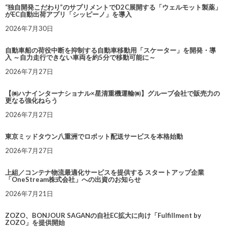
“独自開発こだわり”のサプリメントでD2C展開する「ウェルモット製薬」
がEC自動出荷アプリ「シッピーノ」を導入
2026年7月30日
自動車船の荷役中断を抑制する自動車移動用「スケーター」を開発・導
入 ～自力走行できない車両を約5分で移動可能に～
2026年7月27日
【㈱ハナインターナショナル×星清重機運輸㈱】グループ会社で販売力の
更なる強化ねらう
2026年7月27日
東京ミッドタウン八重洲でロボット配送サービスを本格始動
2026年7月27日
上組／コンテナ物流最適化サービスを提供する スタートアップ企業
「OneStream株式会社」への出資のお知らせ
2026年7月21日
ZOZO、BONJOUR SAGANの自社EC拡大に向け「Fulfillment by
ZOZO」を提供開始