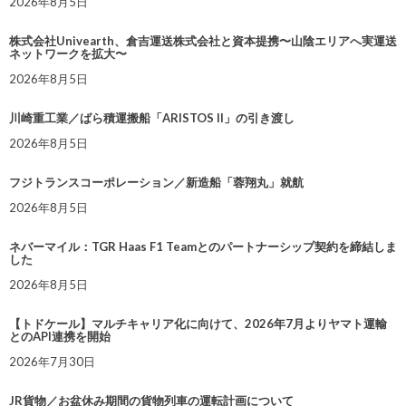
2026年8月5日
株式会社Univearth、倉吉運送株式会社と資本提携〜山陰エリアへ実運送
ネットワークを拡大〜
2026年8月5日
川崎重工業／ばら積運搬船「ARISTOS II」の引き渡し
2026年8月5日
フジトランスコーポレーション／新造船「蓉翔丸」就航
2026年8月5日
ネバーマイル：TGR Haas F1 Teamとのパートナーシップ契約を締結しま
した
2026年8月5日
【トドケール】マルチキャリア化に向けて、2026年7月よりヤマト運輸
とのAPI連携を開始
2026年7月30日
JR貨物／お盆休み期間の貨物列車の運転計画について