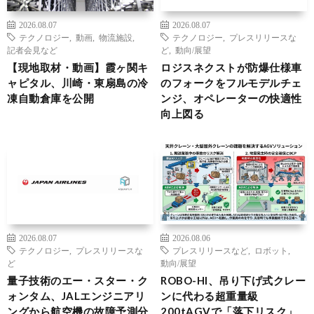
2026.08.07
2026.08.07
テクノロジー
,
動画
,
物流施設
,
テクノロジー
,
プレスリリースな
記者会見など
ど
,
動向/展望
【現地取材・動画】霞ヶ関キ
ロジスネクストが防爆仕様車
ャピタル、川崎・東扇島の冷
のフォークをフルモデルチェ
凍自動倉庫を公開
ンジ、オペレーターの快適性
向上図る
2026.08.07
2026.08.06
テクノロジー
,
プレスリリースな
プレスリリースなど
,
ロボット
,
ど
動向/展望
量子技術のエー・スター・ク
ROBO-HI、吊り下げ式クレー
ォンタム、JALエンジニアリ
ンに代わる超重量級
ングから航空機の故障予測分
200tAGVで「落下リスク」