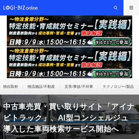
独自取材
物流施設/不動産
災害/事故/不祥事
テクノロジー/製品
中古車売買・買い取りサイト「アイナ
ビトラック」、AI型コンシェルジュ
導入した車両検索サービス開始へ