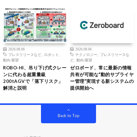
2026.08.06
2026.08.06
プレスリリースなど
,
ロボット
,
テクノロジー
,
プレスリリースな
動向/展望
ど
,
動向/展望
ROBO-HI、吊り下げ式クレー
ゼロボード、常に最新の情報
ンに代わる超重量級
共有が可能な“動的サプライヤ
200tAGVで「落下リスク」
ー管理”実現する新システムの
解消と説明
提供開始へ
Back to Top