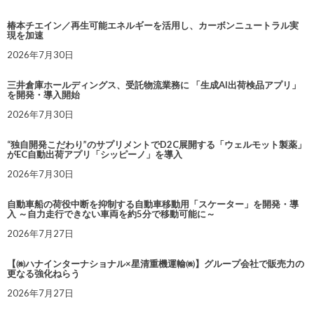
椿本チエイン／再生可能エネルギーを活用し、カーボンニュートラル実
現を加速
2026年7月30日
三井倉庫ホールディングス、受託物流業務に 「生成AI出荷検品アプリ」
を開発・導入開始
2026年7月30日
“独自開発こだわり”のサプリメントでD2C展開する「ウェルモット製薬」
がEC自動出荷アプリ「シッピーノ」を導入
2026年7月30日
自動車船の荷役中断を抑制する自動車移動用「スケーター」を開発・導
入 ～自力走行できない車両を約5分で移動可能に～
2026年7月27日
【㈱ハナインターナショナル×星清重機運輸㈱】グループ会社で販売力の
更なる強化ねらう
2026年7月27日