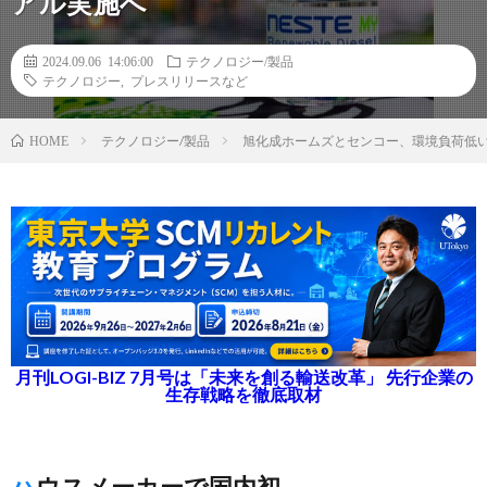
アル実施へ
2024.09.06 14:06:00
テクノロジー/製品
テクノロジー
,
プレスリリースなど
テクノロジー/製品
旭化成ホームズとセンコー、環境負荷低
HOME
月刊LOGI-BIZ 7月号は「未来を創る輸送改革」 先行企業の
生存戦略を徹底取材
ハウスメーカーで国内初