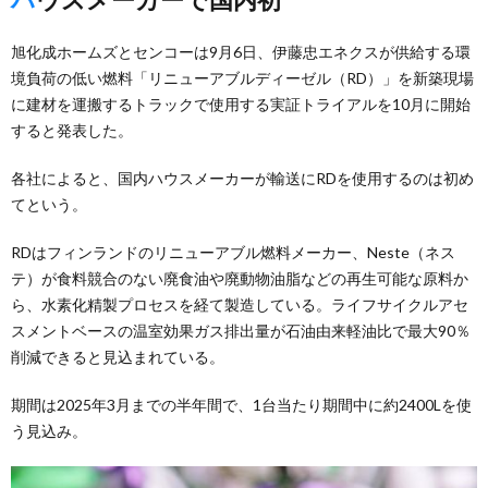
旭化成ホームズとセンコーは9月6日、伊藤忠エネクスが供給する環
境負荷の低い燃料「リニューアブルディーゼル（RD）」を新築現場
に建材を運搬するトラックで使用する実証トライアルを10月に開始
すると発表した。
各社によると、国内ハウスメーカーが輸送にRDを使用するのは初め
てという。
RDはフィンランドのリニューアブル燃料メーカー、Neste（ネス
テ）が食料競合のない廃食油や廃動物油脂などの再生可能な原料か
ら、水素化精製プロセスを経て製造している。ライフサイクルアセ
スメントベースの温室効果ガス排出量が石油由来軽油比で最大90％
削減できると見込まれている。
期間は2025年3月までの半年間で、1台当たり期間中に約2400Lを使
う見込み。