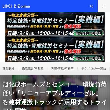
独自取材
物流施設/不動産
災害/事故/不祥事
テクノロジー/製品
旭化成ホームズとセンコー、環境負荷
低い「リニューアブルディーゼル」
を建材運搬トラックに活用するトライ