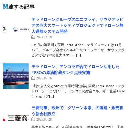
関連する記事
テラドローングループのユニフライ、サウジアラビ
アの巨大スマートシティプロジェクトでドローン無
人運航システム開発
2021.11.18
2カ月の短期間で実現 Terra Drone（テラドローン）は11月
17日、グループ会社でベルギーのユニフライが、サウジアラ
ビアで進行中の巨大スマート[…]
テラドローン、アンゴラ沖合でドローン活用した
FPSOの原油貯蔵タンク点検実施
2025.07.16
8割の省人化と50%の作業時間短縮を実現 Terra Drone（テラ
ドローン）は7月15日、アンゴラの総合エネルギー企業Azule
Energy（ア[…]
三菱商事、欧州で「グリーン水素」の製造・販売担
う新会社設立
2023.06.28
再生可能エネルギーの開発も促進 三菱商事は6月22日、子会