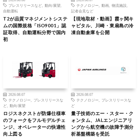
プレスリリースなど
,
動向/展望
,
テクノロジー
,
動画
,
物流施設
,
自動運転
記者会見など
T2が品質マネジメントシステ
【現地取材・動画】霞ヶ関キ
ムの国際規格「ISO9001」認
ャピタル、川崎・東扇島の冷
証取得、自動運転分野で国内
凍自動倉庫を公開
初
2026.08.07
2026.08.07
テクノロジー
,
プレスリリースな
テクノロジー
,
プレスリリースな
ど
,
動向/展望
ど
ロジスネクストが防爆仕様車
量子技術のエー・スター・ク
のフォークをフルモデルチェ
ォンタム、JALエンジニアリ
ンジ、オペレーターの快適性
ングから航空機の故障予測分
向上図る
析基盤構築を受託