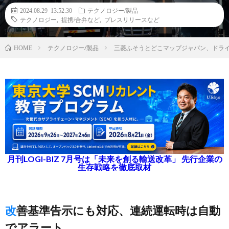
2024.08.29 13:52:30
テクノロジー/製品
テクノロジー
,
提携/合弁など
,
プレスリリースなど
テクノロジー/製品
三菱ふそうとどこマップジャパン、ドラ
HOME
月刊LOGI-BIZ 7月号は「未来を創る輸送改革」 先行企業の
生存戦略を徹底取材
改善基準告示にも対応、連続運転時は自動
でアラート