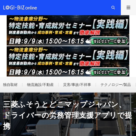
独自取材
物流施設/不動産
災害/事故/不祥事
テクノロジー/製品
三菱ふそうとどこマップジャパン、
ドライバーの労務管理支援アプリで提
携