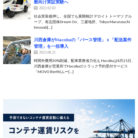
般向け実証実験へ
2022.02.02
社会実装後押し、全国でも展開検討 デロイト トーマツ グル
ープ、有志団体Dream On、三菱地所、Tokyo Marunouchi
Innovati[…]
川西倉庫がHacobuの「バース管理」ｘ「配送案件
管理」を一括導入
2023.08.21
時間外費用30%削減、配車業務省力化も Hacobuは8月21日、
川西倉庫が営業所でHacobuのトラック予約受付サービス
「MOVO Berth(ムー[…]