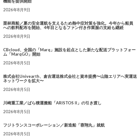
機能を提供開始
2026年8月9日
栗林商船／夏の安全運航を支えるため熱中症対策を強化。今年から船員
への飲料配布を開始、4年目となるファン付き作業服の支給も継続
2026年8月9日
CBcloud、全国の「Marq」施設を起点とした新たな配送プラットフォー
ム「MarqGO」開始
2026年8月5日
株式会社Univearth、倉吉運送株式会社と資本提携〜山陰エリアへ実運送
ネットワークを拡大〜
2026年8月5日
川崎重工業／ばら積運搬船「ARISTOS II」の引き渡し
2026年8月5日
フジトランスコーポレーション／新造船「蓉翔丸」就航
2026年8月5日