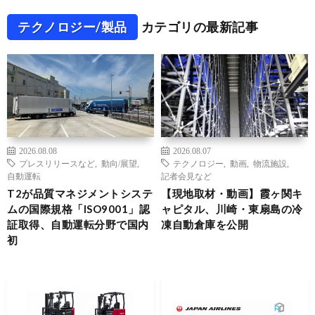
テクノロジー/製品
カテゴリの最新記事
2026.08.08
2026.08.07
プレスリリースなど
,
動向/展望
,
テクノロジー
,
動画
,
物流施設
,
自動運転
記者会見など
T2が品質マネジメントシステ
【現地取材・動画】霞ヶ関キ
ムの国際規格「ISO9001」認
ャピタル、川崎・東扇島の冷
証取得、自動運転分野で国内
凍自動倉庫を公開
初