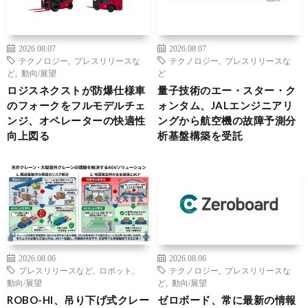
2026.08.07
2026.08.07
テクノロジー
,
プレスリリースな
テクノロジー
,
プレスリリースな
ど
,
動向/展望
ど
ロジスネクストが防爆仕様車
量子技術のエー・スター・ク
のフォークをフルモデルチェ
ォンタム、JALエンジニアリ
ンジ、オペレーターの快適性
ングから航空機の故障予測分
向上図る
析基盤構築を受託
2026.08.06
2026.08.06
プレスリリースなど
,
ロボット
,
テクノロジー
,
プレスリリースな
動向/展望
ど
,
動向/展望
ROBO-HI、吊り下げ式クレー
ゼロボード、常に最新の情報