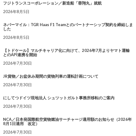
フジトランスコーポレーション／新造船「蓉翔丸」就航
2026年8月5日
ネバーマイル：TGR Haas F1 Teamとのパートナーシップ契約を締結しま
した
2026年8月5日
【トドケール】マルチキャリア化に向けて、2026年7月よりヤマト運輸
とのAPI連携を開始
2026年7月30日
JR貨物／お盆休み期間の貨物列車の運転計画について
2026年7月30日
にしてつドイツ現地法人 シュツットガルト事務所移転のご案内
2026年7月30日
NCA／日本発国際航空貨物燃油サーチャージ適用額のお知らせ（2026年
8月1日適用 改定）
2026年7月30日