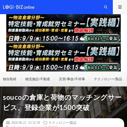
独自取材
物流施設/不動産
災害/事故/不祥事
テクノロジー/製品
soucoの倉庫と荷物のマッチングサー
ビス、登録企業が1500突破
2020.06.22 13:32:59
テクノロジー/製品