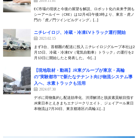
2019.11.01
EC市場の現状と今後の展望を解説、ロボット化の未来予測も
シーアールイー（CRE）は12月4日午後3時より、東京・虎ノ
門の「虎ノ門ツインビルディング」[…]
ニチレイロジ、冷蔵・冷凍EVトラック運行開始
2023.02.15
まず3台、首都圏の配送に投入 ニチレイロジグループ本社は2
月15日、冷蔵・冷凍EV（電気自動車）トラック」の運行を2
月13日に開始したと発表した。 今[…]
【現地取材・動画】JR東グループが東京・高輪
の“実験都市”で新たなテナント向け物流システム導
入へ、水素トラックも活用
2024.07.30
デポに荷物集約し配送効率化、渋滞解消と脱炭素貢献目指す
JR東日本とえきまちエナジークリエイト、ジェイアール東日
本物流は7月30日、東京都港区の高輪エ[…]