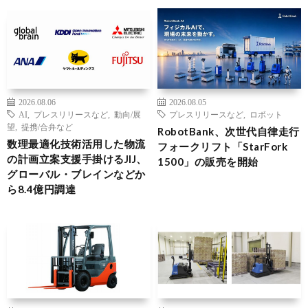
2026.08.06
2026.08.05
AI
,
プレスリリースなど
,
動向/展
プレスリリースなど
,
ロボット
望
,
提携/合弁など
RobotBank、次世代自律走行
数理最適化技術活用した物流
フォークリフト「StarFork
の計画立案支援手掛けるJIJ、
1500」の販売を開始
グローバル・ブレインなどか
ら8.4億円調達