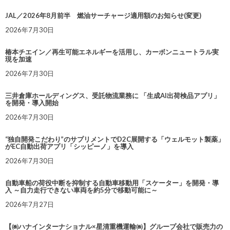
JAL／2026年8月前半 燃油サーチャージ適用額のお知らせ(変更)
2026年7月30日
椿本チエイン／再生可能エネルギーを活用し、カーボンニュートラル実
現を加速
2026年7月30日
三井倉庫ホールディングス、受託物流業務に 「生成AI出荷検品アプリ」
を開発・導入開始
2026年7月30日
“独自開発こだわり”のサプリメントでD2C展開する「ウェルモット製薬」
がEC自動出荷アプリ「シッピーノ」を導入
2026年7月30日
自動車船の荷役中断を抑制する自動車移動用「スケーター」を開発・導
入 ～自力走行できない車両を約5分で移動可能に～
2026年7月27日
【㈱ハナインターナショナル×星清重機運輸㈱】グループ会社で販売力の