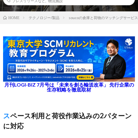
プレスリリースなど
,
物流施設
テクノロジー/製品
soucoの倉庫と荷物のマッチングサービス
HOME
月刊LOGI-BIZ 7月号は「未来を創る輸送改革」 先行企業の
生存戦略を徹底取材
スペース利用と荷役作業込みの2パターン
に対応