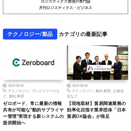
ロジスティクス管理の専門誌
月刊ロジスティクス・ビジネス
テクノロジー/製品
カテゴリの最新記事
2026.08.06
2026.08.06
テクノロジー
,
プレスリリースな
テクノロジー
,
動向/展望
,
記者会
ど
,
動向/展望
見など
ゼロボード、常に最新の情報
【現地取材】貿易関連業務の
共有が可能な“動的サプライヤ
効率化目指す業界団体「日本
ー管理”実現する新システムの
貿易DX協会」が発足
提供開始へ