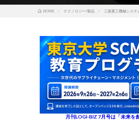
テクノロジー/製品
三菱重工機械システ
HOME
月刊LOGI-BIZ 7月号は「未