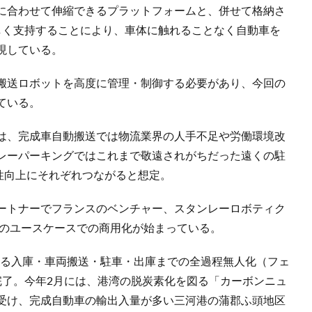
に合わせて伸縮できるプラットフォームと、併せて格納さ
しく支持することにより、車体に触れることなく自動車を
現している。
搬送ロボットを高度に管理・制御する必要があり、今回の
ている。
は、完成車自動搬送では物流業界の人手不足や労働環境改
レーパーキングではこれまで敬遠されがちだった遠くの駐
性向上にそれぞれつながると想定。
パートナーでフランスのベンチャー、スタンレーロボティク
にそれぞれのユースケースでの商用化が始まっている。
による入庫・車両搬送・駐車・出庫までの全過程無人化（フェ
完了。今年2月には、港湾の脱炭素化を図る「カーボンニュ
受け、完成自動車の輸出入量が多い三河港の蒲郡ふ頭地区