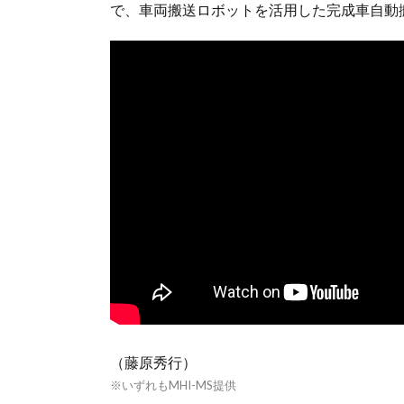
で、車両搬送ロボットを活用した完成車自動
（藤原秀行）
※いずれもMHI-MS提供