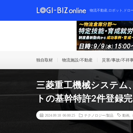
物流不動産,ロボット,ドロ
独自取材
物流施設/不動産
災害/事故/不祥
三菱重工機械システム
トの基幹特許2件登録完
2024.09.18 06:00:25
テクノロジー/製品
動画
,