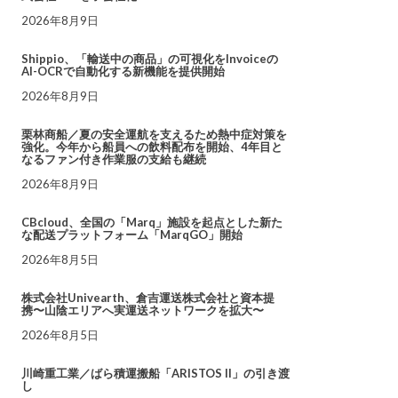
2026年8月9日
Shippio、「輸送中の商品」の可視化をInvoiceの
AI-OCRで自動化する新機能を提供開始
2026年8月9日
栗林商船／夏の安全運航を支えるため熱中症対策を
強化。今年から船員への飲料配布を開始、4年目と
なるファン付き作業服の支給も継続
2026年8月9日
CBcloud、全国の「Marq」施設を起点とした新た
な配送プラットフォーム「MarqGO」開始
2026年8月5日
株式会社Univearth、倉吉運送株式会社と資本提
携〜山陰エリアへ実運送ネットワークを拡大〜
2026年8月5日
川崎重工業／ばら積運搬船「ARISTOS II」の引き渡
し