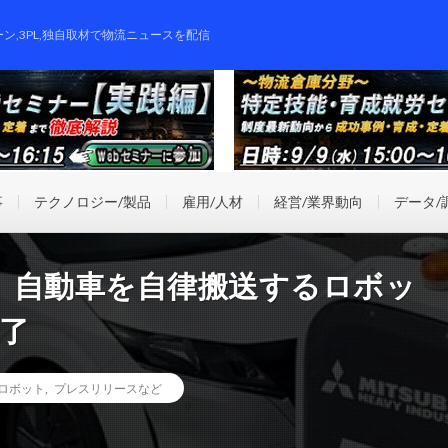
ーン,3PL,独自取材で物流ニュースを配信
事
テクノロジー/製品
雇用/人材
経営/業界動向
データ/
、自動車を自律搬送するロボッ
了
ロボット
,
プレスリリースなど