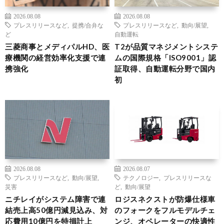
2026.08.08
2026.08.08
プレスリリースなど
,
提携/合弁な
プレスリリースなど
,
動向/展望
,
ど
自動運転
三菱商事とメディパルHD、医
T2が品質マネジメントシステ
療機関の経営効率化支援で連
ムの国際規格「ISO9001」認
携強化
証取得、自動運転分野で国内
初
2026.08.08
2026.08.07
プレスリリースなど
,
動向/展望
,
テクノロジー
,
プレスリリースな
災害
ど
,
動向/展望
ニチレイがシステム障害で連
ロジスネクストが防爆仕様車
結売上高50億円減見込み、対
のフォークをフルモデルチェ
応費用10億円を特損計上
ンジ、オペレーターの快適性