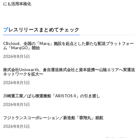
にも活用本格化
プレスリリースまとめてチェック
CBcloud、全国の「Marq」施設を起点とした新たな配送プラットフォー
ム「MarqGO」開始
2026年8月5日
株式会社Univearth、倉吉運送株式会社と資本提携〜山陰エリアへ実運送
ネットワークを拡大〜
2026年8月5日
川崎重工業／ばら積運搬船「ARISTOS II」の引き渡し
2026年8月5日
フジトランスコーポレーション／新造船「蓉翔丸」就航
2026年8月5日