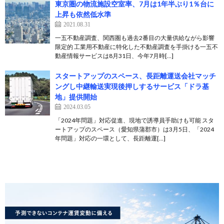
東京圏の物流施設空室率、7月は1年半ぶり1％台に
上昇も依然低水準
2021.08.31
一五不動産調査、関西圏も過去2番目の大量供給ながら影響
限定的 工業用不動産に特化した不動産調査を手掛ける一五不
動産情報サービスは8月31日、今年7月時[…]
スタートアップのスペース、長距離運送会社マッチ
ングし中継輸送実現後押しするサービス「ドラ基
地」提供開始
2024.03.05
「2024年問題」対応促進、現地で誘導員手助けも可能 スタ
ートアップのスペース（愛知県蒲郡市）は3月5日、「2024
年問題」対応の一環として、長距離運[…]