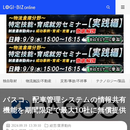
独自取材
物流施設/不動産
災害/事故/不祥事
テクノロジー/製品
パスコ、配車管理システムの情報共有
機能を期間限定で最大10社に無償提供
2024.09.19 13:39:10
経営/業界動向