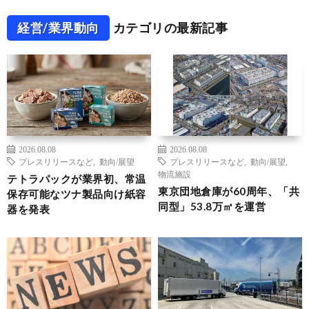
経営/業界動向
カテゴリの最新記事
2026.08.08
2026.08.08
プレスリリースなど
,
動向/展望
プレスリリースなど
,
動向/展望
,
物流施設
テトラパックが業界初、常温
東京団地倉庫が60周年、「共
保存可能なツナ製品向け紙容
同型」53.8万㎡を運営
器を発表