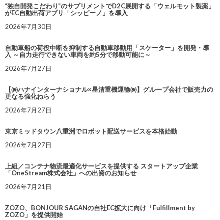
“独自開発こだわり”のサプリメントでD2C展開する「ウェルモット製薬」
がEC自動出荷アプリ「シッピーノ」を導入
2026年7月30日
自動車船の荷役中断を抑制する自動車移動用「スケーター」を開発・導
入 ～自力走行できない車両を約5分で移動可能に～
2026年7月27日
【㈱ハナインターナショナル×星清重機運輸㈱】グループ会社で販売力の
更なる強化ねらう
2026年7月27日
東京ミッドタウン八重洲でロボット配送サービスを本格始動
2026年7月27日
上組／コンテナ物流最適化サービスを提供する スタートアップ企業
「OneStream株式会社」への出資のお知らせ
2026年7月21日
ZOZO、BONJOUR SAGANの自社EC拡大に向け「Fulfillment by
ZOZO」を提供開始