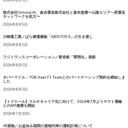
株式会社Univearth、倉吉運送株式会社と資本提携〜山陰エリアへ実運送
ネットワークを拡大〜
2026年8月5日
川崎重工業／ばら積運搬船「ARISTOS II」の引き渡し
2026年8月5日
フジトランスコーポレーション／新造船「蓉翔丸」就航
2026年8月5日
ネバーマイル：TGR Haas F1 Teamとのパートナーシップ契約を締結しま
した
2026年8月5日
【トドケール】マルチキャリア化に向けて、2026年7月よりヤマト運輸
とのAPI連携を開始
2026年7月30日
JR貨物／お盆休み期間の貨物列車の運転計画について