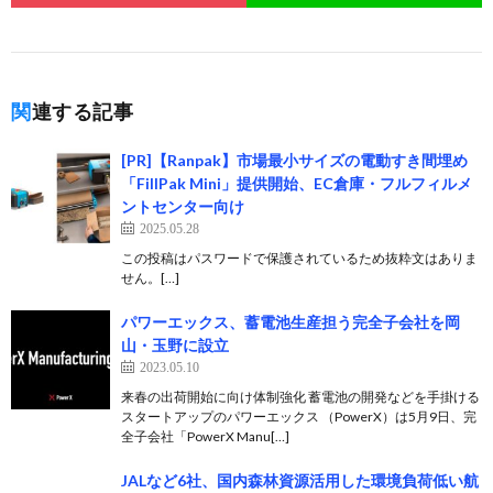
関連する記事
[PR]【Ranpak】市場最小サイズの電動すき間埋め
「FillPak Mini」提供開始、EC倉庫・フルフィルメ
ントセンター向け
2025.05.28
この投稿はパスワードで保護されているため抜粋文はありま
せん。[…]
パワーエックス、蓄電池生産担う完全⼦会社を岡
山・玉野に設立
2023.05.10
来春の出荷開始に向け体制強化 蓄電池の開発などを手掛ける
スタートアップのパワーエックス （PowerX）は5月9日、完
全子会社「PowerX Manu[…]
JALなど6社、国内森林資源活用した環境負荷低い航