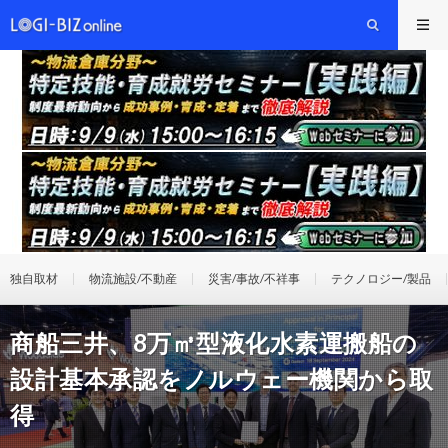
独自取材
物流施設/不動産
災害/事故/不祥事
テクノロジー/製品
商船三井、8万㎥型液化水素運搬船の
設計基本承認をノルウェー機関から取
得