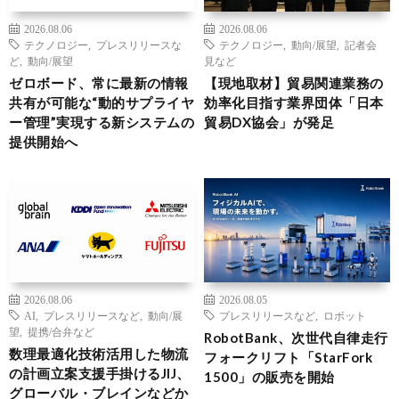
2026.08.06
2026.08.06
テクノロジー
,
プレスリリースな
テクノロジー
,
動向/展望
,
記者会
ど
,
動向/展望
見など
ゼロボード、常に最新の情報
【現地取材】貿易関連業務の
共有が可能な“動的サプライヤ
効率化目指す業界団体「日本
ー管理”実現する新システムの
貿易DX協会」が発足
提供開始へ
2026.08.06
2026.08.05
AI
,
プレスリリースなど
,
動向/展
プレスリリースなど
,
ロボット
望
,
提携/合弁など
RobotBank、次世代自律走行
数理最適化技術活用した物流
フォークリフト「StarFork
の計画立案支援手掛けるJIJ、
1500」の販売を開始
グローバル・ブレインなどか