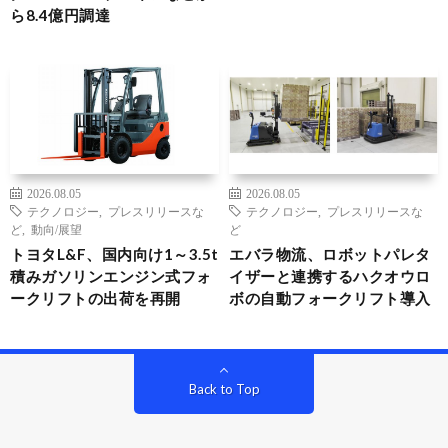
ら8.4億円調達
2026.08.05
2026.08.05
テクノロジー
,
プレスリリースな
テクノロジー
,
プレスリリースな
ど
,
動向/展望
ど
トヨタL&F、国内向け1～3.5t
エバラ物流、ロボットパレタ
積みガソリンエンジン式フォ
イザーと連携するハクオウロ
ークリフトの出荷を再開
ボの自動フォークリフト導入
Back to Top