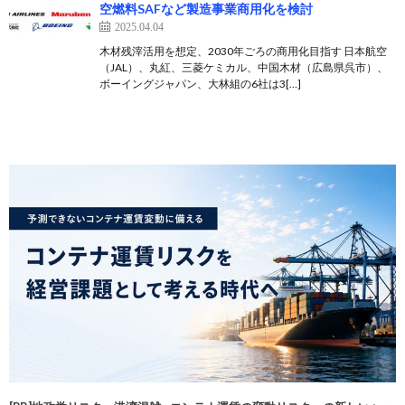
空燃料SAFなど製造事業商用化を検討
2025.04.04
木材残滓活用を想定、2030年ごろの商用化目指す 日本航空
（JAL）、丸紅、三菱ケミカル、中国木材（広島県呉市）、
ボーイングジャパン、大林組の6社は3[…]