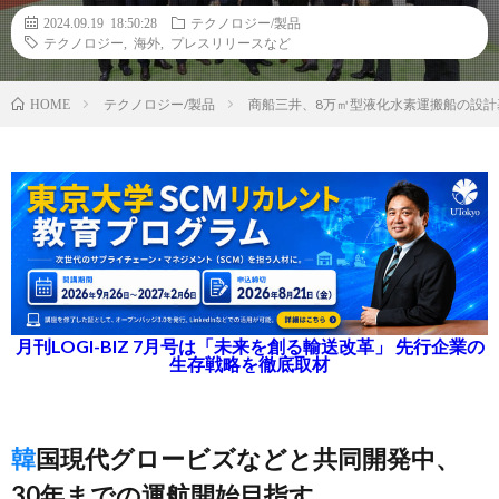
2024.09.19 18:50:28
テクノロジー/製品
テクノロジー
,
海外
,
プレスリリースなど
テクノロジー/製品
商船三井、8万㎥型液化水素運搬船の設
HOME
月刊LOGI-BIZ 7月号は「未来を創る輸送改革」 先行企業の
生存戦略を徹底取材
韓国現代グロービズなどと共同開発中、
30年までの運航開始目指す