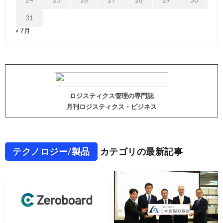
24
25
26
27
28
29
30
31
« 7月
ロジスティクス管理の専門誌
月刊ロジスティクス・ビジネス
テクノロジー/製品
カテゴリの最新記事