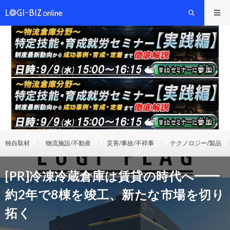
独自取材
物流施設/不動産
災害/事故/不祥事
テクノロジー/製品
[PR]冷凍冷蔵倉庫は賃貸の時代へ━━
約2年で8棟を竣工、新たな市場を切り
拓く