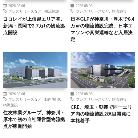
2026.08.06
2026.08.06
プレスリリースなど
,
物流施設
プレスリリースなど
,
物流施設
ヨコレイが上信越エリア初、
日本GLPが神奈川・厚木で8.4
新潟・長岡で2.7万tの物流拠
万㎡の物流施設完成、日本エ
点開設
マソンや真栄運輸など入居決
定
2026.08.06
2026.08.06
プレスリリースなど
,
動向/展望
,
プレスリリースなど
,
物流施設
物流施設
CRE、埼玉・朝霞で同一エリ
住友林業グループ、神奈川・
ア内の物流施設2棟目開発に
厚木で初の自社運営型物流拠
本格着手
点が稼働開始