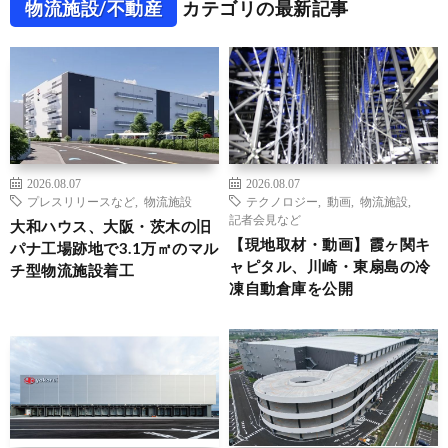
物流施設/不動産
カテゴリの最新記事
2026.08.07
2026.08.07
プレスリリースなど
,
物流施設
テクノロジー
,
動画
,
物流施設
,
記者会見など
大和ハウス、大阪・茨木の旧
【現地取材・動画】霞ヶ関キ
パナ工場跡地で3.1万㎡のマル
ャピタル、川崎・東扇島の冷
チ型物流施設着工
凍自動倉庫を公開