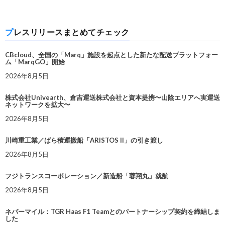
プレスリリースまとめてチェック
CBcloud、全国の「Marq」施設を起点とした新たな配送プラットフォー
ム「MarqGO」開始
2026年8月5日
株式会社Univearth、倉吉運送株式会社と資本提携〜山陰エリアへ実運送
ネットワークを拡大〜
2026年8月5日
川崎重工業／ばら積運搬船「ARISTOS II」の引き渡し
2026年8月5日
フジトランスコーポレーション／新造船「蓉翔丸」就航
2026年8月5日
ネバーマイル：TGR Haas F1 Teamとのパートナーシップ契約を締結しま
した