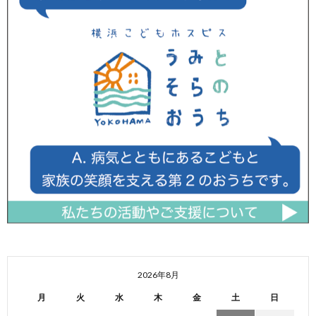
2026年8月
月
火
水
木
金
土
日