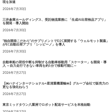
現を加速
2026年7月30日
三井倉庫ホールディングス、受託物流業務に 「生成AI出荷検品アプリ」
を開発・導入開始
2026年7月30日
“独自開発こだわり”のサプリメントでD2C展開する「ウェルモット製薬」
がEC自動出荷アプリ「シッピーノ」を導入
2026年7月30日
自動車船の荷役中断を抑制する自動車移動用「スケーター」を開発・導
入 ～自力走行できない車両を約5分で移動可能に～
2026年7月27日
【㈱ハナインターナショナル×星清重機運輸㈱】グループ会社で販売力の
更なる強化ねらう
2026年7月27日
東京ミッドタウン八重洲でロボット配送サービスを本格始動
2026年7月27日