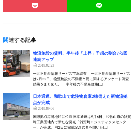
関連する記事
物流施設の賃料、半年後「上昇」予想の割合が3回
連続アップ
2019.02.23
一五不動産情報サービス市況調査 一五不動産情報サービス
は2月22日、物流施設の不動産市況に関するアンケート調査
結果をまとめた。 半年後の不動産価格[…]
日本通運、和歌山で危険物倉庫2棟備えた新物流拠
点が完成
2019.09.06
国際拠点港湾地区に位置 日本通運は9月6日、和歌山市の雑賀
崎工業団地内で新たな拠点「雑賀崎ロジスティクスセンタ
ー」が完成、同2日に完成記念式典を開いた[…]