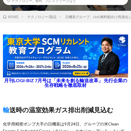
テクノロジー
,
海外
,
プレスリリースなど
テクノロジー/製品
日機装グループ、LNG燃料船向け再液化シ
HOME
月刊LOGI-BIZ 7月号は「未来を創る輸送改革」 先行企業の
生存戦略を徹底取材
輸送時の温室効果ガス排出削減見込む
化学用精密ポンプ大手の日機装は9月24日、グループの米Clean
Energy & Industrial Gases（クリーン・エナジー・アンド・インダ