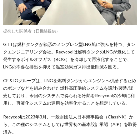
提携した関係者（日機装提供）
GTTは燃料タンクが箱形のメンブレン型LNG船に強みを持つ、タン
クエンジニアリング会社。Recycoolは燃料タンクのLNGが気化して
発生するボイルオフガス（BOG）を冷却して再液化することで、
LNGの不要な排出を抑えて温室効果ガス排出量削減を図る。
CE＆IGグループは、LNGを燃料タンクからエンジンへ供給するため
のポンプなどを組み合わせた燃料高圧供給システムを設計/製造/販
売しており、今回のシステムで得られる冷熱をRecycoolの冷却に利
用し、再液化システムの運用を効率化することを想定している。
Recycoolは2023年3月、一般財団法人日本海事協会（ClassNK）か
ら、この種のシステムとしては世界初の基本設計承認（AiP）を取得
済み。