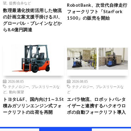
望
,
提携/合弁など
RobotBank、次世代自律走行
数理最適化技術活用した物流
フォークリフト「StarFork
の計画立案支援手掛けるJIJ、
1500」の販売を開始
グローバル・ブレインなどか
ら8.4億円調達
2026.08.05
2026.08.05
テクノロジー
,
プレスリリースな
テクノロジー
,
プレスリリースな
ど
,
動向/展望
ど
トヨタL&F、国内向け1～3.5t
エバラ物流、ロボットパレタ
積みガソリンエンジン式フォ
イザーと連携するハクオウロ
ークリフトの出荷を再開
ボの自動フォークリフト導入