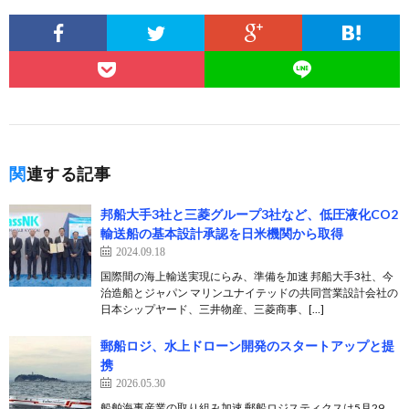
関連する記事
邦船大手3社と三菱グループ3社など、低圧液化CO2
輸送船の基本設計承認を日米機関から取得
2024.09.18
国際間の海上輸送実現にらみ、準備を加速 邦船大手3社、今
治造船とジャパン マリンユナイテッドの共同営業設計会社の
日本シップヤード、三井物産、三菱商事、[…]
郵船ロジ、水上ドローン開発のスタートアップと提
携
2026.05.30
船舶海事産業の取り組み加速 郵船ロジスティクスは5月29