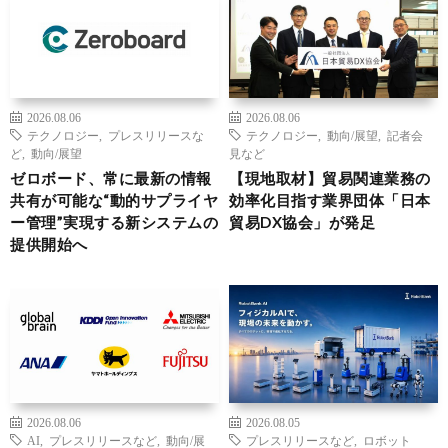
2026.08.06
2026.08.06
テクノロジー
,
プレスリリースな
テクノロジー
,
動向/展望
,
記者会
ど
,
動向/展望
見など
ゼロボード、常に最新の情報
【現地取材】貿易関連業務の
共有が可能な“動的サプライヤ
効率化目指す業界団体「日本
ー管理”実現する新システムの
貿易DX協会」が発足
提供開始へ
2026.08.06
2026.08.05
AI
,
プレスリリースなど
,
動向/展
プレスリリースなど
,
ロボット