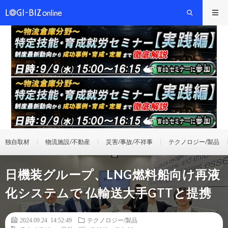
独自取材
物流施設/不動産
災害/事故/不祥事
テクノロジー/製品
日機装グループ、LNG燃料船向け再液
化システムで 仏輸送大手GTTと提携
2024.09.24 14:52:49
テクノロジー/製品