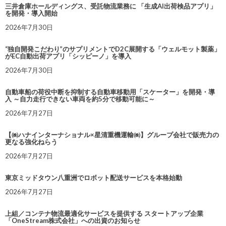
三井倉庫ホールディングス、受託物流業務に 「生成AI出荷検品アプリ」
を開発・導入開始
2026年7月30日
“独自開発こだわり”のサプリメントでD2C展開する「ウェルモット製薬」
がEC自動出荷アプリ「シッピーノ」を導入
2026年7月30日
自動車船の荷役中断を抑制する自動車移動用「スケーター」を開発・導
入 ～自力走行できない車両を約5分で移動可能に～
2026年7月27日
【㈱ハナインターナショナル×星清重機運輸㈱】グループ会社で販売力の
更なる強化ねらう
2026年7月27日
東京ミッドタウン八重洲でロボット配送サービスを本格始動
2026年7月27日
上組／コンテナ物流最適化サービスを提供する スタートアップ企業
「OneStream株式会社」への出資のお知らせ