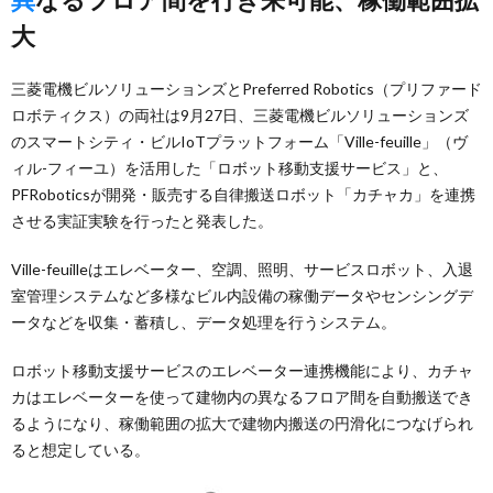
大
三菱電機ビルソリューションズとPreferred Robotics（プリファード
ロボティクス）の両社は9月27日、三菱電機ビルソリューションズ
のスマートシティ・ビルIoTプラットフォーム「Ville-feuille」（ヴ
ィル-フィーユ）を活用した「ロボット移動支援サービス」と、
PFRoboticsが開発・販売する自律搬送ロボット「カチャカ」を連携
させる実証実験を行ったと発表した。
Ville-feuilleはエレベーター、空調、照明、サービスロボット、入退
室管理システムなど多様なビル内設備の稼働データやセンシングデ
ータなどを収集・蓄積し、データ処理を行うシステム。
ロボット移動支援サービスのエレベーター連携機能により、カチャ
カはエレベーターを使って建物内の異なるフロア間を自動搬送でき
るようになり、稼働範囲の拡大で建物内搬送の円滑化につなげられ
ると想定している。