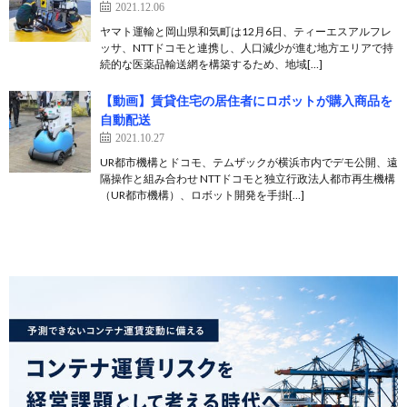
2021.12.06
ヤマト運輸と岡山県和気町は12月6日、ティーエスアルフレ
ッサ、NTTドコモと連携し、人口減少が進む地方エリアで持
続的な医薬品輸送網を構築するため、地域[…]
【動画】賃貸住宅の居住者にロボットが購入商品を
自動配送
2021.10.27
UR都市機構とドコモ、テムザックが横浜市内でデモ公開、遠
隔操作と組み合わせ NTTドコモと独立行政法人都市再生機構
（UR都市機構）、ロボット開発を手掛[…]