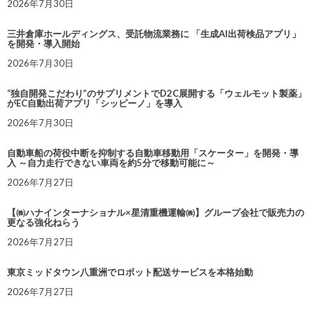
2026年7月30日
三井倉庫ホールディングス、受託物流業務に 「生成AI出荷検品アプリ」
を開発・導入開始
2026年7月30日
“独自開発こだわり”のサプリメントでD2C展開する「ウェルモット製薬」
がEC自動出荷アプリ「シッピーノ」を導入
2026年7月30日
自動車船の荷役中断を抑制する自動車移動用「スケーター」を開発・導
入 ～自力走行できない車両を約5分で移動可能に～
2026年7月27日
【㈱ハナインターナショナル×星清重機運輸㈱】グループ会社で販売力の
更なる強化ねらう
2026年7月27日
東京ミッドタウン八重洲でロボット配送サービスを本格始動
2026年7月27日