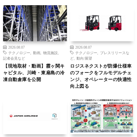
2026.08.07
2026.08.07
テクノロジー
,
動画
,
物流施設
,
テクノロジー
,
プレスリリースな
記者会見など
ど
,
動向/展望
【現地取材・動画】霞ヶ関キ
ロジスネクストが防爆仕様車
ャピタル、川崎・東扇島の冷
のフォークをフルモデルチェ
凍自動倉庫を公開
ンジ、オペレーターの快適性
向上図る