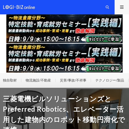
独自取材
物流施設/不動産
災害/事故/不祥事
テクノロジー/製品
三菱電機ビルソリューションズと
Preferred Robotics、エレベーター活
用した建物内のロボット移動円滑化で