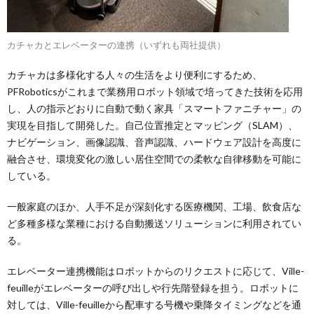
カチャカとエレベーターの連携（いずれも両社提供）
カチャカは多様化する人々の生活をより便利にするため、
PFRoboticsがこれまで業務用ロボット領域で培ってきた技術を応用
し、人の指示どおりに自動で動く家具「スマートファニチャー」の
実現を目指して開発した。自己位置推定とマッピング（SLAM）、
ナビゲーション、画像認識、音声認識、ハードウェア設計を高度に
融合させ、環境変化の激しい居住空間での柔軟な自律移動を可能に
している。
一般家庭のほか、人手不足が深刻化する医療機関、工場、飲食店な
ど多種多様な業種における自動搬送ソリューションに利用されてい
る。
エレベーター連携機能はロボットからのリクエストに応じて、Ville-
feuilleがエレベーターの呼び出しや行先階登録を担う。ロボットに
対しては、Ville-feuilleから配車する号機や乗降タイミングなどを通