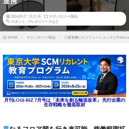
連携
2024.09.27 15:21:18
テクノロジー/製品
ロボット
,
プレスリリースなど
テクノロジー/製品
三菱電機ビルソリューションズとPreferr
HOME
月刊LOGI-BIZ 7月号は「未来を創る輸送改革」 先行企業の
生存戦略を徹底取材
異なるフロア間を行き来可能、稼働範囲拡