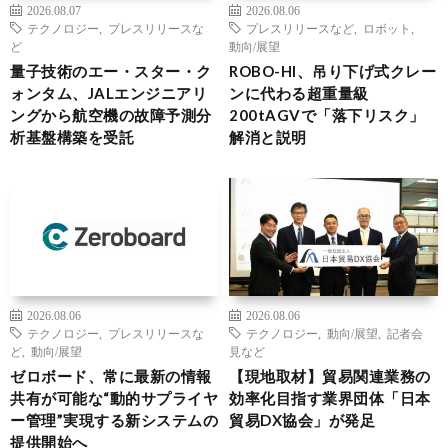
2026.08.07
2026.08.06
テクノロジー
,
プレスリリースな
プレスリリースなど
,
ロボット
,
ど
動向/展望
量子技術のエー・スター・ク
ROBO-HI、吊り下げ式クレー
ォンタム、JALエンジニアリ
ンに代わる超重量級
ングから航空機の故障予測分
200tAGVで「落下リスク」
析基盤構築を受託
解消と説明
2026.08.06
2026.08.06
テクノロジー
,
プレスリリースな
テクノロジー
,
動向/展望
,
記者会
ど
,
動向/展望
見など
ゼロボード、常に最新の情報
【現地取材】貿易関連業務の
共有が可能な“動的サプライヤ
効率化目指す業界団体「日本
ー管理”実現する新システムの
貿易DX協会」が発足
提供開始へ