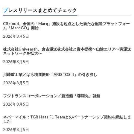
プレスリリースまとめてチェック
CBcloud、全国の「Marq」施設を起点とした新たな配送プラットフォー
ム「MarqGO」開始
2026年8月5日
株式会社Univearth、倉吉運送株式会社と資本提携〜山陰エリアへ実運送
ネットワークを拡大〜
2026年8月5日
川崎重工業／ばら積運搬船「ARISTOS II」の引き渡し
2026年8月5日
フジトランスコーポレーション／新造船「蓉翔丸」就航
2026年8月5日
ネバーマイル：TGR Haas F1 Teamとのパートナーシップ契約を締結しま
した
2026年8月5日