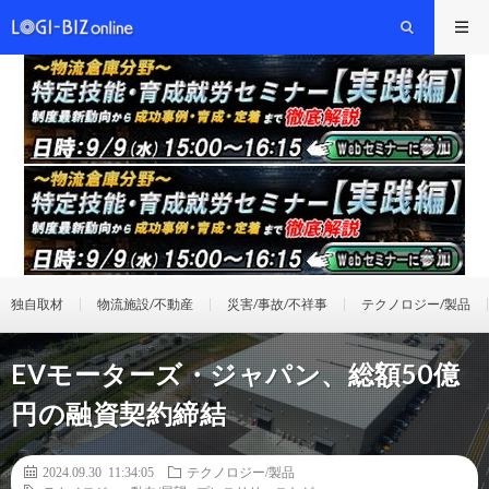
独自取材
物流施設/不動産
災害/事故/不祥事
テクノロジー/製品
EVモーターズ・ジャパン、総額50億
円の融資契約締結
2024.09.30 11:34:05
テクノロジー/製品