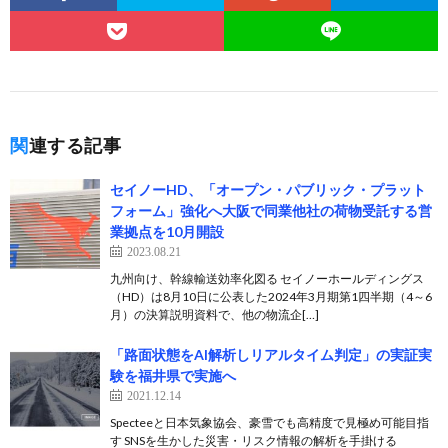
関連する記事
セイノーHD、「オープン・パブリック・プラット
フォーム」強化へ大阪で同業他社の荷物受託する営
業拠点を10月開設
2023.08.21
九州向け、幹線輸送効率化図る セイノーホールディングス
（HD）は8月10日に公表した2024年3月期第1四半期（4～6
月）の決算説明資料で、他の物流企[…]
「路面状態をAI解析しリアルタイム判定」の実証実
験を福井県で実施へ
2021.12.14
Specteeと日本気象協会、豪雪でも高精度で見極め可能目指
す SNSを生かした災害・リスク情報の解析を手掛ける