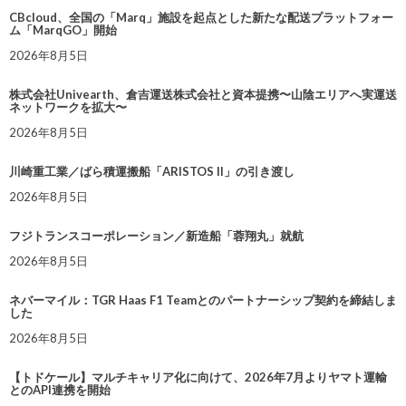
CBcloud、全国の「Marq」施設を起点とした新たな配送プラットフォー
ム「MarqGO」開始
2026年8月5日
株式会社Univearth、倉吉運送株式会社と資本提携〜山陰エリアへ実運送
ネットワークを拡大〜
2026年8月5日
川崎重工業／ばら積運搬船「ARISTOS II」の引き渡し
2026年8月5日
フジトランスコーポレーション／新造船「蓉翔丸」就航
2026年8月5日
ネバーマイル：TGR Haas F1 Teamとのパートナーシップ契約を締結しま
した
2026年8月5日
【トドケール】マルチキャリア化に向けて、2026年7月よりヤマト運輸
とのAPI連携を開始