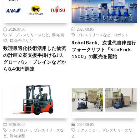
2026.08.06
2026.08.05
AI
,
プレスリリースなど
,
動向/展
プレスリリースなど
,
ロボット
望
,
提携/合弁など
RobotBank、次世代自律走行
数理最適化技術活用した物流
フォークリフト「StarFork
の計画立案支援手掛けるJIJ、
1500」の販売を開始
グローバル・ブレインなどか
ら8.4億円調達
2026.08.05
2026.08.05
テクノロジー
,
プレスリリースな
テクノロジー
,
プレスリリースな
ど
,
動向/展望
ど