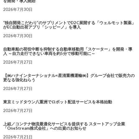
を開発・導入開始
2026年7月30日
“独自開発こだわり”のサプリメントでD2C展開する「ウェルモット製薬」
がEC自動出荷アプリ「シッピーノ」を導入
2026年7月30日
自動車船の荷役中断を抑制する自動車移動用「スケーター」を開発・導
入 ～自力走行できない車両を約5分で移動可能に～
2026年7月27日
【㈱ハナインターナショナル×星清重機運輸㈱】グループ会社で販売力の
更なる強化ねらう
2026年7月27日
東京ミッドタウン八重洲でロボット配送サービスを本格始動
2026年7月27日
上組／コンテナ物流最適化サービスを提供する スタートアップ企業
「OneStream株式会社」への出資のお知らせ
2026年7月21日