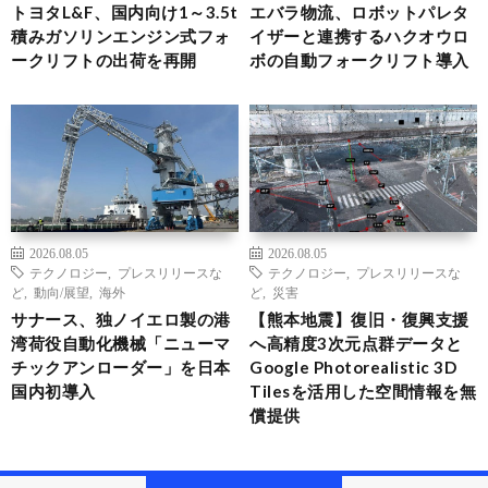
トヨタL&F、国内向け1～3.5t
エバラ物流、ロボットパレタ
積みガソリンエンジン式フォ
イザーと連携するハクオウロ
ークリフトの出荷を再開
ボの自動フォークリフト導入
2026.08.05
2026.08.05
テクノロジー
,
プレスリリースな
テクノロジー
,
プレスリリースな
ど
,
動向/展望
,
海外
ど
,
災害
サナース、独ノイエロ製の港
【熊本地震】復旧・復興支援
湾荷役自動化機械「ニューマ
へ高精度3次元点群データと
チックアンローダー」を日本
Google Photorealistic 3D
国内初導入
Tilesを活用した空間情報を無
償提供