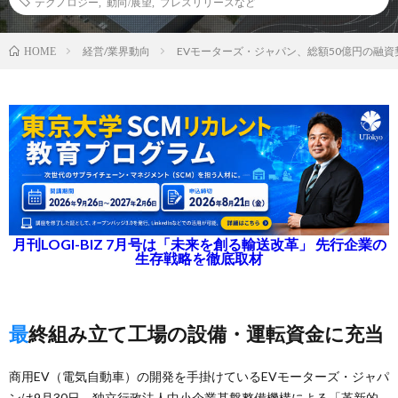
テクノロジー
,
動向/展望
,
プレスリリースなど
経営/業界動向
EVモーターズ・ジャパン、総額50億円の融資
HOME
月刊LOGI-BIZ 7月号は「未来を創る輸送改革」 先行企業の
生存戦略を徹底取材
最終組み立て工場の設備・運転資金に充当
商用EV（電気自動車）の開発を手掛けているEVモーターズ・ジャパ
ンは9月30日、独立行政法人中小企業基盤整備機構による「革新的