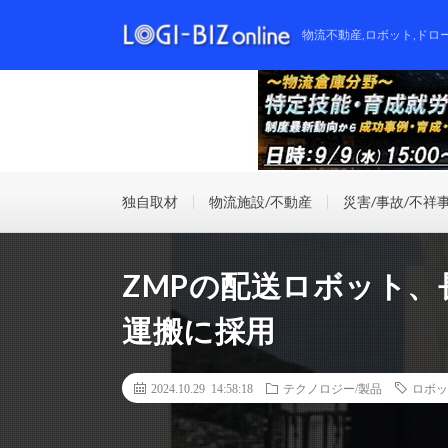
物流不動産,ロボット,ドロ
独自取材
物流施設/不動産
災害/事故/不祥
ZMPの配送ロボット
運搬に採用
2024.10.29 14:58:18
テクノロジー/製品
ロボッ