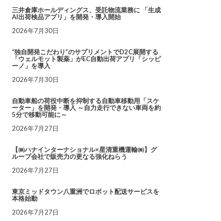
三井倉庫ホールディングス、受託物流業務に 「生成
AI出荷検品アプリ」を開発・導入開始
2026年7月30日
“独自開発こだわり”のサプリメントでD2C展開する
「ウェルモット製薬」がEC自動出荷アプリ「シッピ
ーノ」を導入
2026年7月30日
自動車船の荷役中断を抑制する自動車移動用「スケ
ーター」を開発・導入 ～自力走行できない車両を約
5分で移動可能に～
2026年7月27日
【㈱ハナインターナショナル×星清重機運輸㈱】グ
ループ会社で販売力の更なる強化ねらう
2026年7月27日
東京ミッドタウン八重洲でロボット配送サービスを
本格始動
2026年7月27日