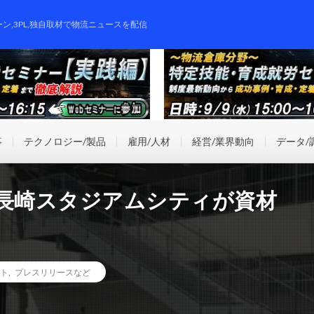
ーン,3PL,独自取材で物流ニュースを配信
事
テクノロジー/製品
雇用/人材
経営/業界動向
データ/
、長崎スタジアムシティが資材
ト
,
プレスリリースなど