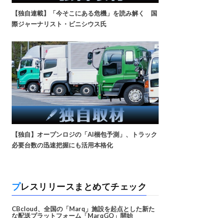
【独自連載】「今そこにある危機」を読み解く 国
際ジャーナリスト・ビニシウス氏
【独自】オープンロジの「AI梱包予測」、トラック
必要台数の迅速把握にも活用本格化
プレスリリースまとめてチェック
CBcloud、全国の「Marq」施設を起点とした新た
な配送プラットフォーム「MarqGO」開始