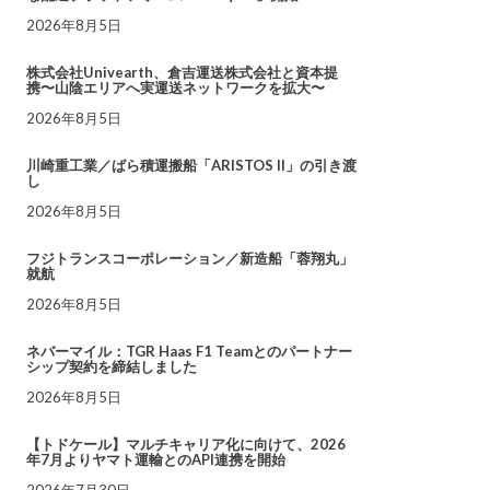
2026年8月5日
株式会社Univearth、倉吉運送株式会社と資本提
携〜山陰エリアへ実運送ネットワークを拡大〜
2026年8月5日
川崎重工業／ばら積運搬船「ARISTOS II」の引き渡
し
2026年8月5日
フジトランスコーポレーション／新造船「蓉翔丸」
就航
2026年8月5日
ネバーマイル：TGR Haas F1 Teamとのパートナー
シップ契約を締結しました
2026年8月5日
【トドケール】マルチキャリア化に向けて、2026
年7月よりヤマト運輸とのAPI連携を開始
2026年7月30日