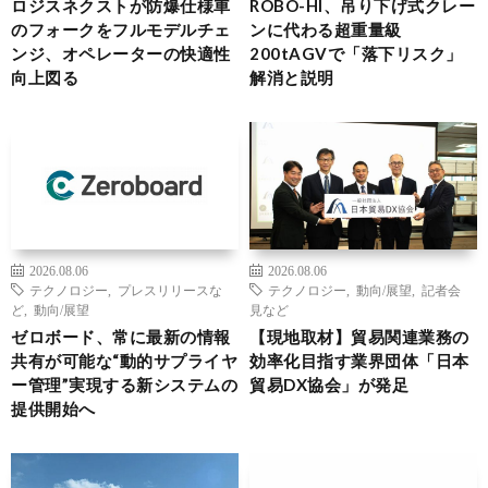
ロジスネクストが防爆仕様車
ROBO-HI、吊り下げ式クレー
のフォークをフルモデルチェ
ンに代わる超重量級
ンジ、オペレーターの快適性
200tAGVで「落下リスク」
向上図る
解消と説明
2026.08.06
2026.08.06
テクノロジー
,
プレスリリースな
テクノロジー
,
動向/展望
,
記者会
ど
,
動向/展望
見など
ゼロボード、常に最新の情報
【現地取材】貿易関連業務の
共有が可能な“動的サプライヤ
効率化目指す業界団体「日本
ー管理”実現する新システムの
貿易DX協会」が発足
提供開始へ