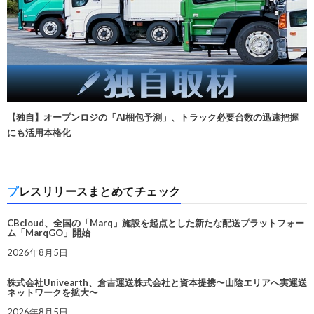
【独自】オープンロジの「AI梱包予測」、トラック必要台数の迅速把握
にも活用本格化
プレスリリースまとめてチェック
CBcloud、全国の「Marq」施設を起点とした新たな配送プラットフォー
ム「MarqGO」開始
2026年8月5日
株式会社Univearth、倉吉運送株式会社と資本提携〜山陰エリアへ実運送
ネットワークを拡大〜
2026年8月5日