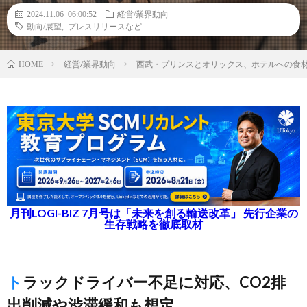
2024.11.06 06:00:52
経営/業界動向
動向/展望
,
プレスリリースなど
経営/業界動向
西武・プリンスとオリックス、ホテルへの食
HOME
月刊LOGI-BIZ 7月号は「未来を創る輸送改革」 先行企業の
生存戦略を徹底取材
トラックドライバー不足に対応、CO2排
出削減や渋滞緩和も想定