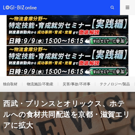
独自取材
物流施設/不動産
災害/事故/不祥事
テクノロジー/製品
西武・プリンスとオリックス、ホテ
ルへの食材共同配送を京都・滋賀エリ
アに拡大