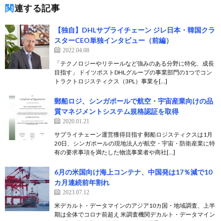
関連する記事
【独自】DHLサプライチェーン ジレ日本・韓国クラ
スターCEO単独インタビュー（前編）
2022.04.08
「テクノロジーやリテールなど強みのある分野に特化、成長
目指す」 ドイツポストDHLグループの事業部門の1つでコン
トラクトロジスティクス（3PL）事業を[…]
郵船ロジ、シンガポールで航空・宇宙産業向けの品
質マネジメントシステム規格認証を取得
2020.01.21
サプライチェーン運営獲得目指す 郵船ロジスティクスは1月
20日、シンガポールの現地法人が航空・宇宙・防衛産業に特
有の要求事項を満たした物流事業者や商社[…]
6月の米国向け海上コンテナ、中国発は17％減で10
カ月連続前年割れ
2023.07.12
米デカルト・データマインのアジア10カ国・地域調査、上半
期は全体でコロナ前超え 米調査機関デカルト・データマイン