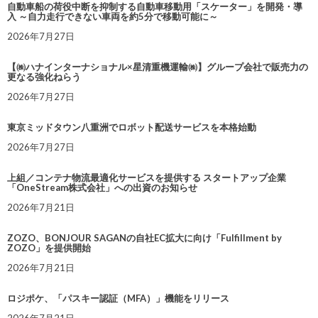
自動車船の荷役中断を抑制する自動車移動用「スケーター」を開発・導
入 ～自力走行できない車両を約5分で移動可能に～
2026年7月27日
【㈱ハナインターナショナル×星清重機運輸㈱】グループ会社で販売力の
更なる強化ねらう
2026年7月27日
東京ミッドタウン八重洲でロボット配送サービスを本格始動
2026年7月27日
上組／コンテナ物流最適化サービスを提供する スタートアップ企業
「OneStream株式会社」への出資のお知らせ
2026年7月21日
ZOZO、BONJOUR SAGANの自社EC拡大に向け「Fulfillment by
ZOZO」を提供開始
2026年7月21日
ロジポケ、「パスキー認証（MFA）」機能をリリース
2026年7月21日