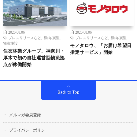
2026.08.06
2026.08.06
プレスリリースなど
,
動向/展望
,
プレスリリースなど
,
動向/展望
物流施設
モノタロウ、「お届け希望日
住友林業グループ、神奈川・
指定サービス」開始
厚木で初の自社運営型物流拠
点が稼働開始
Back to Top
メルマガ会員登録
プライバシーポリシー