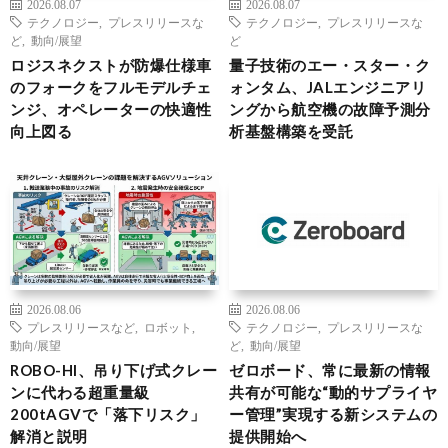
2026.08.07
2026.08.07
テクノロジー
,
プレスリリースな
テクノロジー
,
プレスリリースな
ど
,
動向/展望
ど
ロジスネクストが防爆仕様車
量子技術のエー・スター・ク
のフォークをフルモデルチェ
ォンタム、JALエンジニアリ
ンジ、オペレーターの快適性
ングから航空機の故障予測分
向上図る
析基盤構築を受託
2026.08.06
2026.08.06
プレスリリースなど
,
ロボット
,
テクノロジー
,
プレスリリースな
動向/展望
ど
,
動向/展望
ROBO-HI、吊り下げ式クレー
ゼロボード、常に最新の情報
ンに代わる超重量級
共有が可能な“動的サプライヤ
200tAGVで「落下リスク」
ー管理”実現する新システムの
解消と説明
提供開始へ