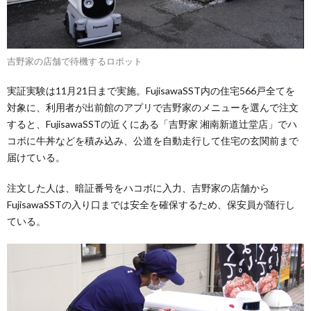
吉野家の店舗で待機するロボット
実証実験は11月21日まで実施。FujisawaSST内の住宅566戸全てを
対象に、利用者が出前館のアプリで吉野家のメニューを選んで注文
すると、FujisawaSSTの近くにある「吉野家 湘南新道辻堂店」でハ
コボに牛丼などを積み込み、公道を自動走行して住宅の玄関前まで
届けている。
注文した人は、暗証番号をハコボに入力、吉野家の店舗から
FujisawaSSTの入り口までは安全を確保するため、保安員が随行し
ている。