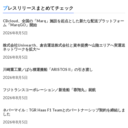
プレスリリースまとめてチェック
CBcloud、全国の「Marq」施設を起点とした新たな配送プラットフォー
ム「MarqGO」開始
2026年8月5日
株式会社Univearth、倉吉運送株式会社と資本提携〜山陰エリアへ実運送
ネットワークを拡大〜
2026年8月5日
川崎重工業／ばら積運搬船「ARISTOS II」の引き渡し
2026年8月5日
フジトランスコーポレーション／新造船「蓉翔丸」就航
2026年8月5日
ネバーマイル：TGR Haas F1 Teamとのパートナーシップ契約を締結しま
した
2026年8月5日