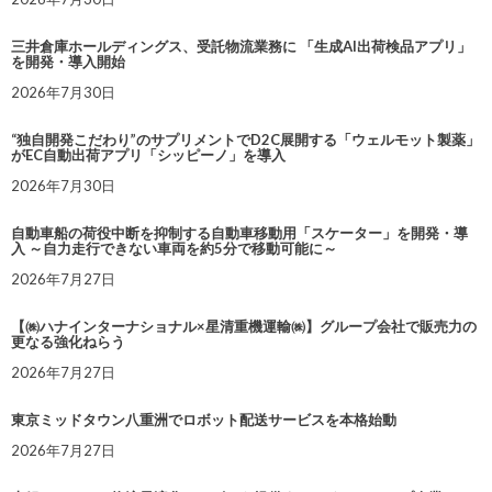
三井倉庫ホールディングス、受託物流業務に 「生成AI出荷検品アプリ」
を開発・導入開始
2026年7月30日
“独自開発こだわり”のサプリメントでD2C展開する「ウェルモット製薬」
がEC自動出荷アプリ「シッピーノ」を導入
2026年7月30日
自動車船の荷役中断を抑制する自動車移動用「スケーター」を開発・導
入 ～自力走行できない車両を約5分で移動可能に～
2026年7月27日
【㈱ハナインターナショナル×星清重機運輸㈱】グループ会社で販売力の
更なる強化ねらう
2026年7月27日
東京ミッドタウン八重洲でロボット配送サービスを本格始動
2026年7月27日