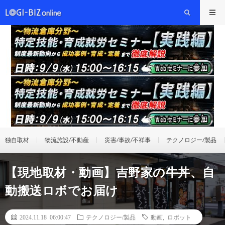
独自取材
物流施設/不動産
災害/事故/不祥事
テクノロジー/製品
【現地取材・動画】吉野家の牛丼、自
動搬送ロボでお届け
2024.11.18 06:00:47
テクノロジー/製品
動画
,
ロボット