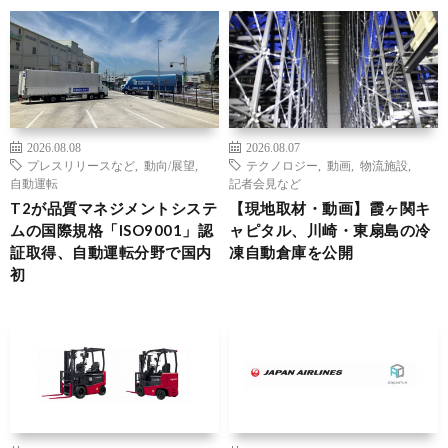
2026.08.08
2026.08.07
プレスリリースなど
,
動向/展望
,
テクノロジー
,
動画
,
物流施設
,
自動運転
記者会見など
T2が品質マネジメントシステ
【現地取材・動画】霞ヶ関キ
ムの国際規格「ISO9001」認
ャピタル、川崎・東扇島の冷
証取得、自動運転分野で国内
凍自動倉庫を公開
初