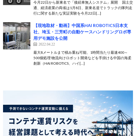
今月22日から新東名で「後続車無人システム」展開 国土交
通、経済産業の両省は1月8日、新東名道でトラックの隊列走
行に関する新たな実証実験を今月22日[…]
【現地取材・動画】中国系HAI ROBOTICS日本支
社、埼玉・三芳町の自動ケースハンドリングロボ専
用デモ施設を公開
2022.04.22
最大8メートルまで積み重ね可能、1時間当たり最速400～
500個処理 物流向けロボット開発などを手掛ける中国の海柔
創新（HAI ROBOTICS、ハイ[…]