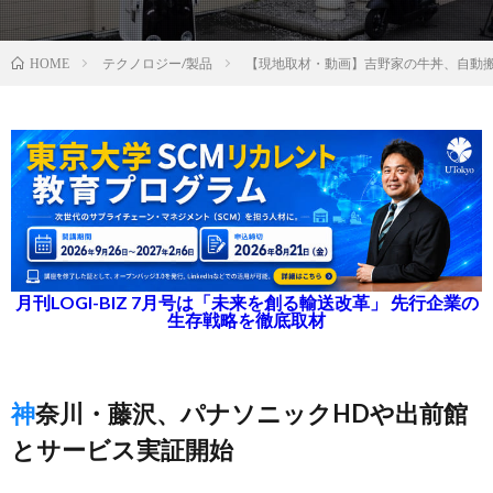
テクノロジー/製品
【現地取材・動画】吉野家の牛丼、自動
HOME
月刊LOGI-BIZ 7月号は「未来を創る輸送改革」 先行企業の
生存戦略を徹底取材
神奈川・藤沢、パナソニックHDや出前館
とサービス実証開始