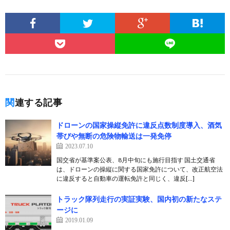
関連する記事
ドローンの国家操縦免許に違反点数制度導入、酒気
帯びや無断の危険物輸送は一発免停
2023.07.10
国交省が基準案公表、8月中旬にも施行目指す 国土交通省
は、ドローンの操縦に関する国家免許について、改正航空法
に違反すると自動車の運転免許と同じく、違反[…]
トラック隊列走行の実証実験、国内初の新たなステ
ージに
2019.01.09