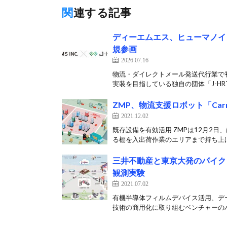
関連する記事
ディーエムエス、ヒューマノイド
規参画
2026.07.16
物流・ダイレクトメール発送代行業で初 
実装を目指している独自の団体「J-HRT
ZMP、物流支援ロボット「Ca
2021.12.02
既存設備を有効活用 ZMPは12月2日
る棚を入出荷作業のエリアまで持ち上げ
三井不動産と東京大発のパイク
観測実験
2021.07.02
有機半導体フィルムデバイス活用、デ
技術の商用化に取り組むベンチャーのパ