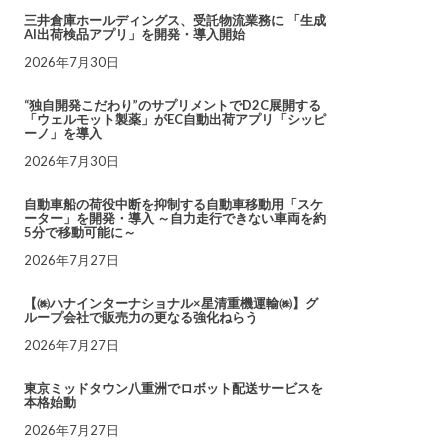
三井倉庫ホールディングス、受託物流業務に 「生成
AI出荷検品アプリ」を開発・導入開始
2026年7月30日
“独自開発こだわり”のサプリメントでD2C展開する
「ウェルモット製薬」がEC自動出荷アプリ「シッピ
ーノ」を導入
2026年7月30日
自動車船の荷役中断を抑制する自動車移動用「スケ
ーター」を開発・導入 ～自力走行できない車両を約
5分で移動可能に～
2026年7月27日
【㈱ハナインターナショナル×星清重機運輸㈱】グ
ループ会社で販売力の更なる強化ねらう
2026年7月27日
東京ミッドタウン八重洲でロボット配送サービスを
本格始動
2026年7月27日