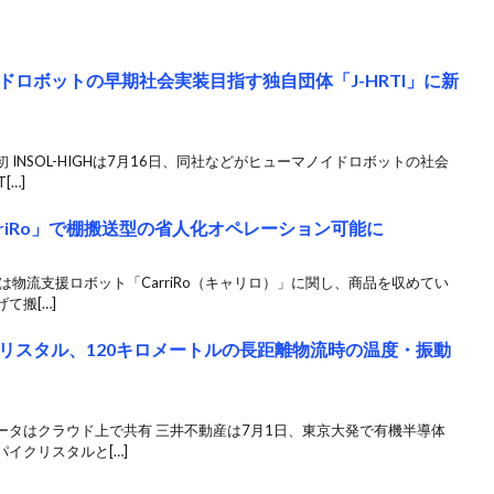
ロボットの早期社会実装目指す独自団体「J-HRTI」に新
INSOL-HIGHは7月16日、同社などがヒューマノイドロボットの社会
[…]
rriRo」で棚搬送型の省人化オペレーション可能に
、は物流支援ロボット「CarriRo（キャリロ）」に関し、商品を収めてい
て搬[…]
リスタル、120キロメートルの長距離物流時の温度・振動
ータはクラウド上で共有 三井不動産は7月1日、東京大発で有機半導体
イクリスタルと[…]