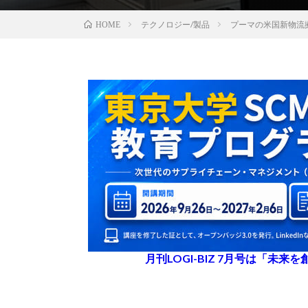
テクノロジー/製品
プーマの米国新物流
HOME
月刊LOGI-BIZ 7月号は「未