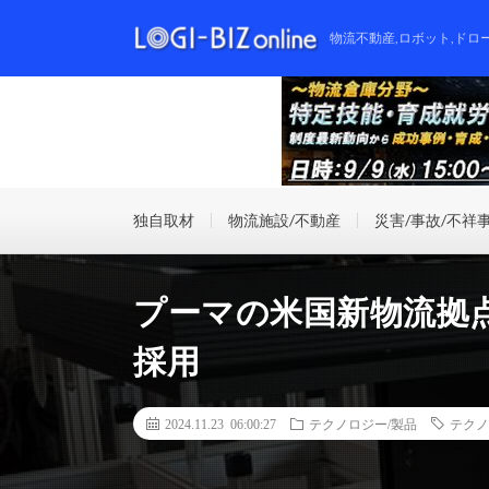
物流不動産,ロボット,ドロ
独自取材
物流施設/不動産
災害/事故/不祥
プーマの米国新物流拠
採用
2024.11.23 06:00:27
テクノロジー/製品
テクノ