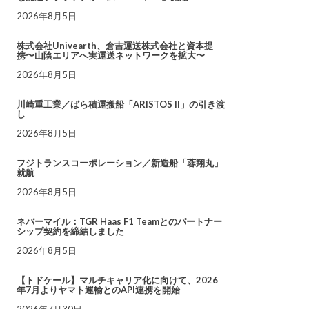
2026年8月5日
株式会社Univearth、倉吉運送株式会社と資本提
携〜山陰エリアへ実運送ネットワークを拡大〜
2026年8月5日
川崎重工業／ばら積運搬船「ARISTOS II」の引き渡
し
2026年8月5日
フジトランスコーポレーション／新造船「蓉翔丸」
就航
2026年8月5日
ネバーマイル：TGR Haas F1 Teamとのパートナー
シップ契約を締結しました
2026年8月5日
【トドケール】マルチキャリア化に向けて、2026
年7月よりヤマト運輸とのAPI連携を開始
2026年7月30日