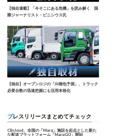
【独自連載】「今そこにある危機」を読み解く 国
際ジャーナリスト・ビニシウス氏
【独自】オープンロジの「AI梱包予測」、トラック
必要台数の迅速把握にも活用本格化
プレスリリースまとめてチェック
CBcloud、全国の「Marq」施設を起点とした新た
な配送プラットフォーム「MarqGO」開始