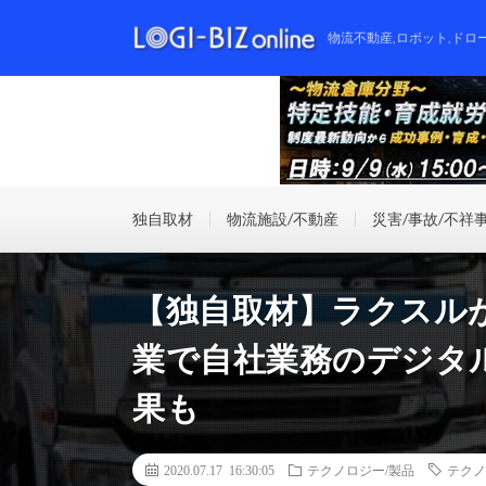
物流不動産,ロボット,ドロ
独自取材
物流施設/不動産
災害/事故/不祥
【独自取材】ラクスル
業で自社業務のデジタ
果も
2020.07.17 16:30:05
テクノロジー/製品
テクノ