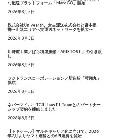
な配送プラットフォーム「MarqGO」開始
2026年8月5日
株式会社Univearth、倉吉運送株式会社と資本提
携〜山陰エリアへ実運送ネットワークを拡大〜
2026年8月5日
川崎重工業／ばら積運搬船「ARISTOS II」の引き渡
し
2026年8月5日
フジトランスコーポレーション／新造船「蓉翔丸」
就航
2026年8月5日
ネバーマイル：TGR Haas F1 Teamとのパートナー
シップ契約を締結しました
2026年8月5日
【トドケール】マルチキャリア化に向けて、2026
年7月よりヤマト運輸とのAPI連携を開始