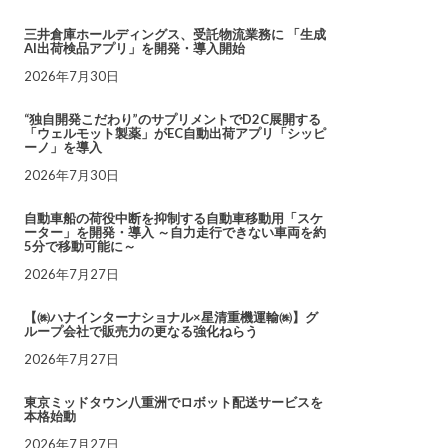
三井倉庫ホールディングス、受託物流業務に 「生成
AI出荷検品アプリ」を開発・導入開始
2026年7月30日
“独自開発こだわり”のサプリメントでD2C展開する
「ウェルモット製薬」がEC自動出荷アプリ「シッピ
ーノ」を導入
2026年7月30日
自動車船の荷役中断を抑制する自動車移動用「スケ
ーター」を開発・導入 ～自力走行できない車両を約
5分で移動可能に～
2026年7月27日
【㈱ハナインターナショナル×星清重機運輸㈱】グ
ループ会社で販売力の更なる強化ねらう
2026年7月27日
東京ミッドタウン八重洲でロボット配送サービスを
本格始動
2026年7月27日