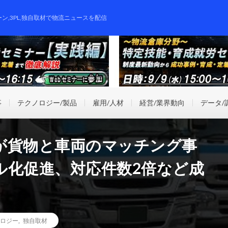
ーン,3PL,独自取材で物流ニュースを配信
事
テクノロジー/製品
雇用/人材
経営/業界動向
データ/
が貨物と車両のマッチング事
ル化促進、対応件数2倍など成
ロジー
,
独自取材