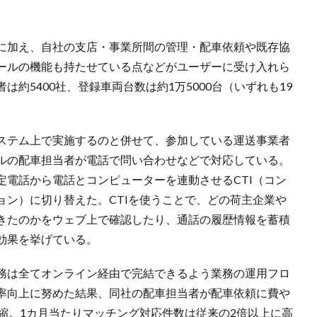
に加え、自社の支店・事業所間の管理・配車依頼や既存協
ールの機能も持たせている点などがユーザーに受け入れら
約5400社、登録車両台数は約1万5000台（いずれも19
ステム上で実施するのと併せて、参加している運送事業者
ルの配車担当者が電話で問い合わせなどで対応している。
定電話から電話とコンピューターを連動させるCTI（コン
ョン）に切り替えた。CTIを使うことで、どの荷主企業や
きたのかをウェブ上で確認したり、通話の履歴情報を蓄積
効果を挙げている。
務は全てオンライン経由で完結できるよう業務の運用フロ
率向上に努めた結果、同社の配車担当者が配車依頼に費や
縮。1カ月当たりマッチング対応件数は従来の2倍以上に高