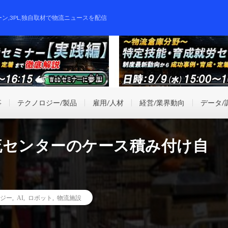
ーン,3PL,独自取材で物流ニュースを配信
事
テクノロジー/製品
雇用/人材
経営/業界動向
データ/
、物流センターのケース積み付け自
ジー
,
AI
,
ロボット
,
物流施設