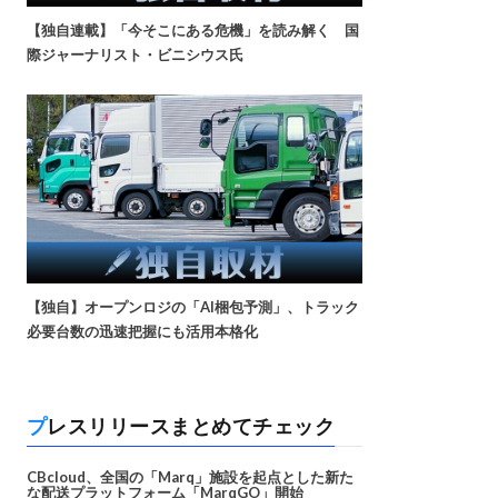
【独自連載】「今そこにある危機」を読み解く 国
際ジャーナリスト・ビニシウス氏
【独自】オープンロジの「AI梱包予測」、トラック
必要台数の迅速把握にも活用本格化
プレスリリースまとめてチェック
CBcloud、全国の「Marq」施設を起点とした新た
な配送プラットフォーム「MarqGO」開始