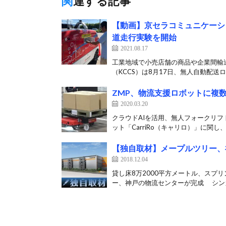
関連する記事
【動画】京セラコミュニケーシ
道走行実験を開始
2021.08.17
工業地域で小売店舗の商品や企業間輸
（KCCS）は8月17日、無人自動配送ロ
ZMP、物流支援ロボットに複
2020.03.20
クラウドAIを活用、無人フォークリフ
ット「CarriRo（キャリロ）」に関し、
【独自取材】メープルツリー、
2018.12.04
貸し床8万2000平方メートル、スプ
ー、神戸の物流センターが完成 シンガ