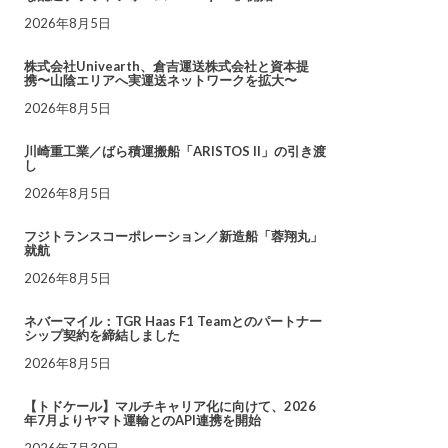
2026年8月5日
株式会社Univearth、倉吉運送株式会社と資本提
携〜山陰エリアへ実運送ネットワークを拡大〜
2026年8月5日
川崎重工業／ばら積運搬船「ARISTOS II」の引き渡
し
2026年8月5日
フジトランスコーポレーション／新造船「蓉翔丸」
就航
2026年8月5日
ネバーマイル：TGR Haas F1 Teamとのパートナー
シップ契約を締結しました
2026年8月5日
【トドケール】マルチキャリア化に向けて、2026
年7月よりヤマト運輸とのAPI連携を開始
2026年7月30日