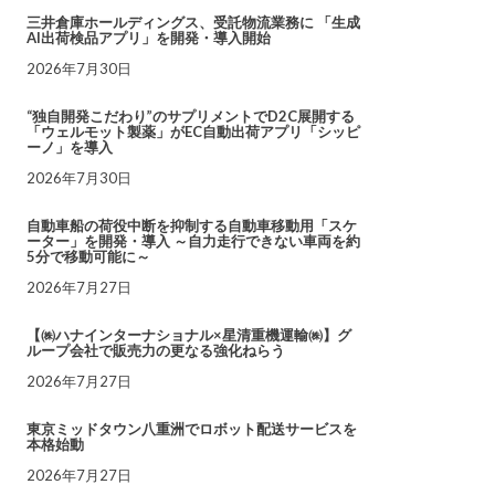
三井倉庫ホールディングス、受託物流業務に 「生成
AI出荷検品アプリ」を開発・導入開始
2026年7月30日
“独自開発こだわり”のサプリメントでD2C展開する
「ウェルモット製薬」がEC自動出荷アプリ「シッピ
ーノ」を導入
2026年7月30日
自動車船の荷役中断を抑制する自動車移動用「スケ
ーター」を開発・導入 ～自力走行できない車両を約
5分で移動可能に～
2026年7月27日
【㈱ハナインターナショナル×星清重機運輸㈱】グ
ループ会社で販売力の更なる強化ねらう
2026年7月27日
東京ミッドタウン八重洲でロボット配送サービスを
本格始動
2026年7月27日