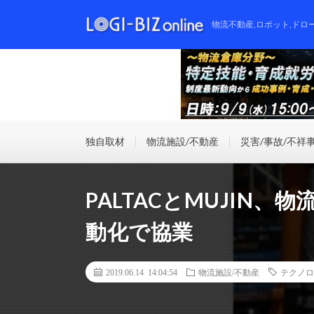
物流不動産,ロボット,ドロ
独自取材
物流施設/不動産
災害/事故/不祥
PALTACとMUJIN
動化で協業
2019.06.14 14:04:54
物流施設/不動産
テクノロ