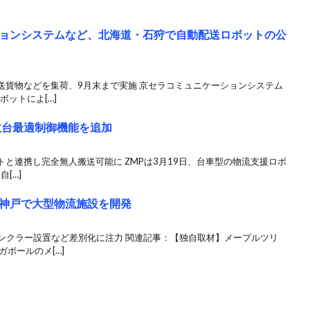
ョンシステムなど、北海道・石狩で自動配送ロボットの公
送貨物などを集荷、9月末まで実施 京セラコミュニケーションシステム
ボットによ[…]
数台最適制御機能を追加
トと連携し完全無人搬送可能に ZMPは3月19日、台車型の物流支援ロボ
自[…]
神戸で大型物流施設を開発
リンクラー設置など差別化に注力 関連記事：【独自取材】メープルツリ
ポールのメ[…]