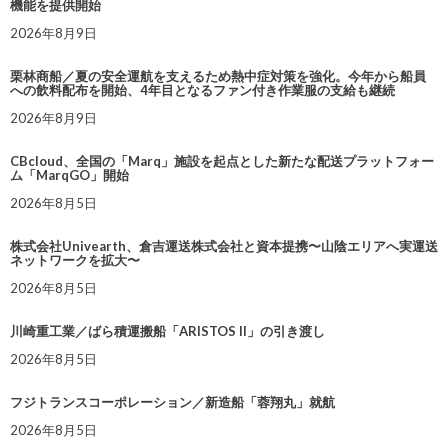
機能を提供開始
2026年8月9日
栗林商船／夏の安全運航を支えるため熱中症対策を強化。今年から船員
への飲料配布を開始、4年目となるファン付き作業服の支給も継続
2026年8月9日
CBcloud、全国の「Marq」施設を起点とした新たな配送プラットフォー
ム「MarqGO」開始
2026年8月5日
株式会社Univearth、倉吉運送株式会社と資本提携〜山陰エリアへ実運送
ネットワークを拡大〜
2026年8月5日
川崎重工業／ばら積運搬船「ARISTOS II」の引き渡し
2026年8月5日
フジトランスコーポレーション／新造船「蓉翔丸」就航
2026年8月5日