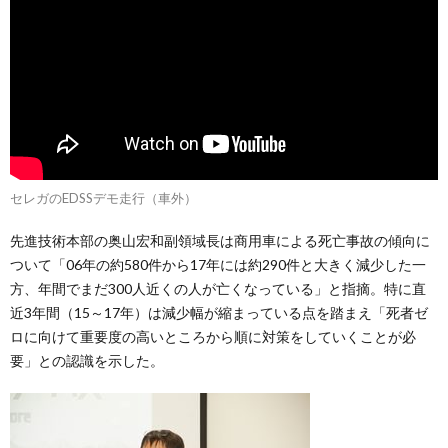
セレガのEDSSデモ走行（車外）
先進技術本部の奥山宏和副領域長は商用車による死亡事故の傾向に
ついて「06年の約580件から17年には約290件と大きく減少した一
方、年間でまだ300人近くの人が亡くなっている」と指摘。特に直
近3年間（15～17年）は減少幅が縮まっている点を踏まえ「死者ゼ
ロに向けて重要度の高いところから順に対策をしていくことが必
要」との認識を示した。