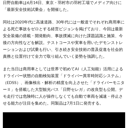
日野自動車は6月14日、東京・羽村市の羽村工場でメディア向けに
「最新安全技術試乗会」を開催した。
同社は2020年代に高速道路、30年代には一般道でそれぞれ商用車に
よる死亡事故をゼロとする経営ビジョンを掲げており、今回は最新
安全装備の搭載・開発動向、事故撲滅に向けた課題認識と施策、今
後の方向性などを解説。テストコースや実車を用いたデモンストレ
ーションおよび試乗も行い、引き続き安全技術の普及促進を社会的
責務と位置付けて全力で取り組んでいく姿勢を強調した。
また当日は商用車としては世界で初めてAI（人工知能）活用による
ドライバー状態の自動検知装置「ドライバー異常時対応システム」
（EDSS）、画像検出・解析の精度を向上させた「ドライバーモニタ
ーⅡ」を搭載した大型観光バス「日野セレガ」の改良型も公開。デ
モ走行では危険時に人が操作しなくても自動で車両を減速・停止さ
せる能力が注目を集めた。同製品は7月1日に発売する。