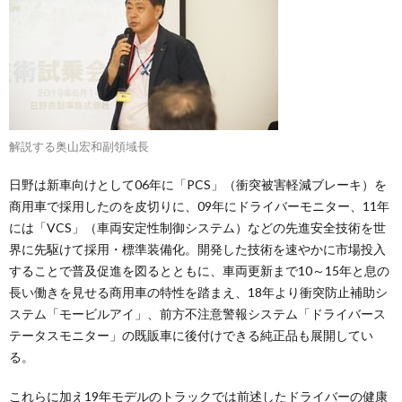
解説する奥山宏和副領域長
日野は新車向けとして06年に「PCS」（衝突被害軽減ブレーキ）を
商用車で採用したのを皮切りに、09年にドライバーモニター、11年
には「VCS」（車両安定性制御システム）などの先進安全技術を世
界に先駆けて採用・標準装備化。開発した技術を速やかに市場投入
することで普及促進を図るとともに、車両更新まで10～15年と息の
長い働きを見せる商用車の特性を踏まえ、18年より衝突防止補助シ
ステム「モービルアイ」、前方不注意警報システム「ドライバース
テータスモニター」の既販車に後付けできる純正品も展開してい
る。
これらに加え19年モデルのトラックでは前述したドライバーの健康