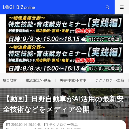
独自取材
物流施設/不動産
災害/事故/不祥事
テクノロジー/製品
【動画】日野自動車がAI活用の最新安
全技術などをメディア公開
2019.06.14 20:16:48
テクノロジー/製品