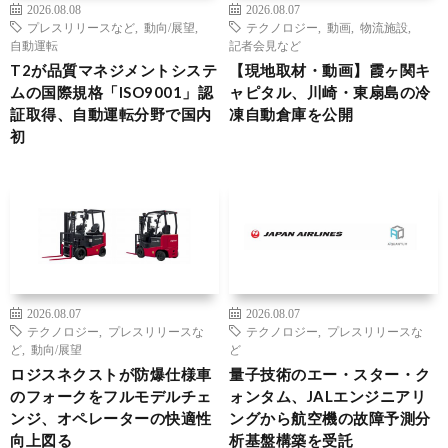
2026.08.08
2026.08.07
プレスリリースなど
,
動向/展望
,
テクノロジー
,
動画
,
物流施設
,
自動運転
記者会見など
T2が品質マネジメントシステ
【現地取材・動画】霞ヶ関キ
ムの国際規格「ISO9001」認
ャピタル、川崎・東扇島の冷
証取得、自動運転分野で国内
凍自動倉庫を公開
初
2026.08.07
2026.08.07
テクノロジー
,
プレスリリースな
テクノロジー
,
プレスリリースな
ど
,
動向/展望
ど
ロジスネクストが防爆仕様車
量子技術のエー・スター・ク
のフォークをフルモデルチェ
ォンタム、JALエンジニアリ
ンジ、オペレーターの快適性
ングから航空機の故障予測分
向上図る
析基盤構築を受託