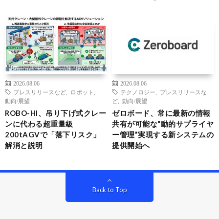
2026.08.06
2026.08.06
プレスリリースなど
,
ロボット
,
テクノロジー
,
プレスリリースな
動向/展望
ど
,
動向/展望
ROBO-HI、吊り下げ式クレー
ゼロボード、常に最新の情報
ンに代わる超重量級
共有が可能な“動的サプライヤ
200tAGVで「落下リスク」
ー管理”実現する新システムの
解消と説明
提供開始へ
Back to Top