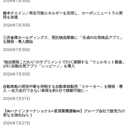
2026年7月30日
椿本チエイン／再生可能エネルギーを活用し、カーボンニュートラル実
現を加速
2026年7月30日
三井倉庫ホールディングス、受託物流業務に 「生成AI出荷検品アプリ」
を開発・導入開始
2026年7月30日
“独自開発こだわり”のサプリメントでD2C展開する「ウェルモット製薬」
がEC自動出荷アプリ「シッピーノ」を導入
2026年7月30日
自動車船の荷役中断を抑制する自動車移動用「スケーター」を開発・導
入 ～自力走行できない車両を約5分で移動可能に～
2026年7月27日
【㈱ハナインターナショナル×星清重機運輸㈱】グループ会社で販売力の
更なる強化ねらう
2026年7月27日