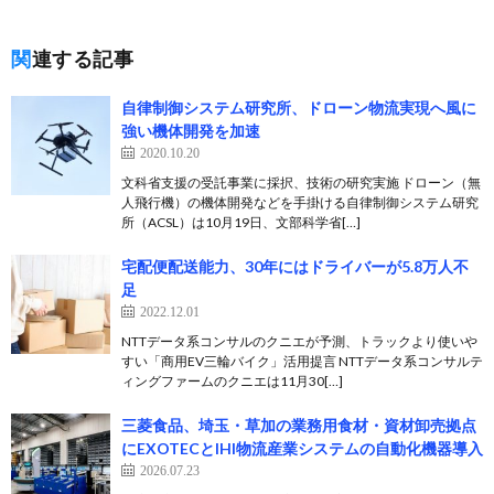
関連する記事
自律制御システム研究所、ドローン物流実現へ風に
強い機体開発を加速
2020.10.20
文科省支援の受託事業に採択、技術の研究実施 ドローン（無
人飛行機）の機体開発などを手掛ける自律制御システム研究
所（ACSL）は10月19日、文部科学省[…]
宅配便配送能力、30年にはドライバーが5.8万人不
足
2022.12.01
NTTデータ系コンサルのクニエが予測、トラックより使いや
すい「商用EV三輪バイク」活用提言 NTTデータ系コンサルテ
ィングファームのクニエは11月30[…]
三菱食品、埼玉・草加の業務用食材・資材卸売拠点
にEXOTECとIHI物流産業システムの自動化機器導入
2026.07.23