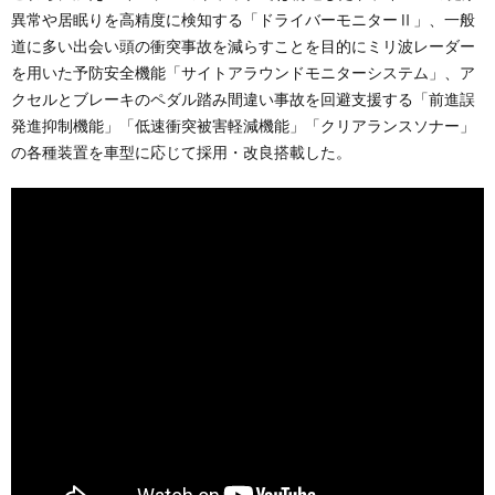
異常や居眠りを高精度に検知する「ドライバーモニターⅡ」、一般
道に多い出会い頭の衝突事故を減らすことを目的にミリ波レーダー
を用いた予防安全機能「サイトアラウンドモニターシステム」、ア
クセルとブレーキのペダル踏み間違い事故を回避支援する「前進誤
発進抑制機能」「低速衝突被害軽減機能」「クリアランスソナー」
の各種装置を車型に応じて採用・改良搭載した。