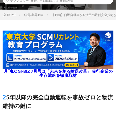
テクノロジー
,
動画
,
自動運転
,
AI
,
動向/展望
経営/業界動向
【動画】日野自動車がAI活用の最新安全技術
HOME
月刊LOGI-BIZ 7月号は「未来を創る輸送改革」 先行企業の
生存戦略を徹底取材
25年以降の完全自動運転を事故ゼロと物流
維持の鍵に