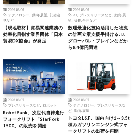
2026.08.06
2026.08.06
テクノロジー
,
動向/展望
,
記者会
AI
,
プレスリリースなど
,
動向/展
見など
望
,
提携/合弁など
【現地取材】貿易関連業務の
数理最適化技術活用した物流
効率化目指す業界団体「日本
の計画立案支援手掛けるJIJ、
貿易DX協会」が発足
グローバル・ブレインなどか
ら8.4億円調達
2026.08.05
2026.08.05
プレスリリースなど
,
ロボット
テクノロジー
,
プレスリリースな
ど
,
動向/展望
RobotBank、次世代自律走行
トヨタL&F、国内向け1～3.5t
フォークリフト「StarFork
積みガソリンエンジン式フォ
1500」の販売を開始
ークリフトの出荷を再開