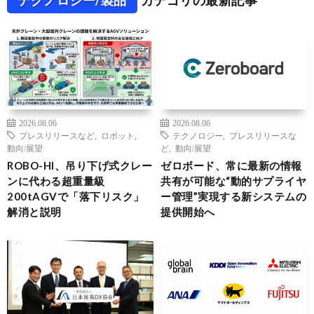
2026.08.06
2026.08.06
プレスリリースなど
,
ロボット
,
テクノロジー
,
プレスリリースな
動向/展望
ど
,
動向/展望
ROBO-HI、吊り下げ式クレー
ゼロボード、常に最新の情報
ンに代わる超重量級
共有が可能な“動的サプライヤ
200tAGVで「落下リスク」
ー管理”実現する新システムの
解消と説明
提供開始へ