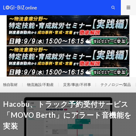
独自取材
物流施設/不動産
災害/事故/不祥事
テクノロジー/製品
Hacobu、トラック予約受付サービス
「MOVO Berth」にアラート音機能を
実装