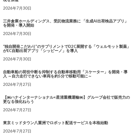
2026年7月30日
三井倉庫ホールディングス、受託物流業務に 「生成AI出荷検品アプリ」
を開発・導入開始
2026年7月30日
“独自開発こだわり”のサプリメントでD2C展開する「ウェルモット製薬」
がEC自動出荷アプリ「シッピーノ」を導入
2026年7月30日
自動車船の荷役中断を抑制する自動車移動用「スケーター」を開発・導
入 ～自力走行できない車両を約5分で移動可能に～
2026年7月27日
【㈱ハナインターナショナル×星清重機運輸㈱】グループ会社で販売力の
更なる強化ねらう
2026年7月27日
東京ミッドタウン八重洲でロボット配送サービスを本格始動
2026年7月27日