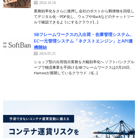
2024.10.18
業務効率化をさらに後押し 会社のポストから郵便物を回収し
てデジタル化・PDF化し、ウェブやSlackなどのチャットツー
ルで確認できるようにするクラウド[…]
SBフレームワークスの入出荷・在庫管理システム、
EC一元管理システム「ネクストエンジン」とAPI連
携開始
2024.05.21
ショップ型の出荷指示業務を大幅効率化へ ソフトバンクグル
ープで物流事業を手掛けるSBフレームワークスは5月20日、
Hameeが展開しているクラウド（S[…]