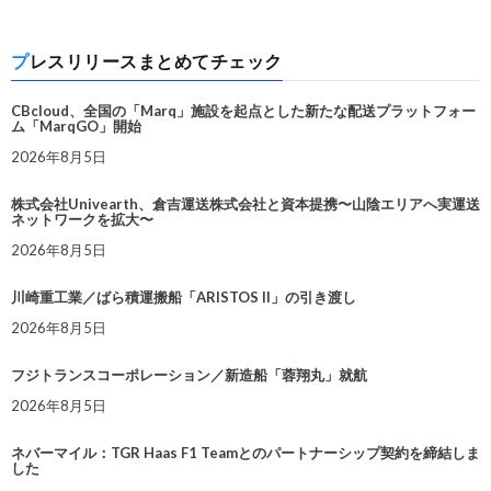
プレスリリースまとめてチェック
CBcloud、全国の「Marq」施設を起点とした新たな配送プラットフォー
ム「MarqGO」開始
2026年8月5日
株式会社Univearth、倉吉運送株式会社と資本提携〜山陰エリアへ実運送
ネットワークを拡大〜
2026年8月5日
川崎重工業／ばら積運搬船「ARISTOS II」の引き渡し
2026年8月5日
フジトランスコーポレーション／新造船「蓉翔丸」就航
2026年8月5日
ネバーマイル：TGR Haas F1 Teamとのパートナーシップ契約を締結しま
した