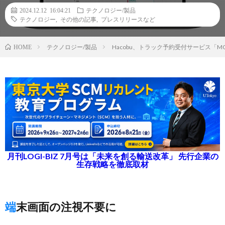
2024.12.12 16:04:21
テクノロジー/製品
テクノロジー
,
その他の記事
,
プレスリリースなど
テクノロジー/製品
Hacobu、トラック予約受付サービス「MO
HOME
月刊LOGI-BIZ 7月号は「未来を創る輸送改革」 先行企業の
生存戦略を徹底取材
端末画面の注視不要に