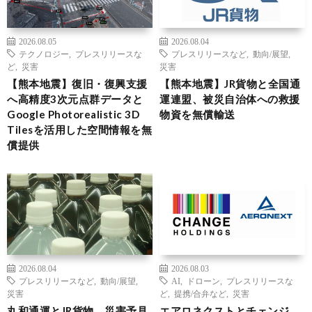
2026.08.05
2026.08.04
テクノロジー
,
プレスリリースな
プレスリリースなど
,
動向/展望
,
ど
,
災害
災害
【熊本地震】復旧・復興支援
【熊本地震】JR貨物と全国通
へ高精度3次元点群データと
運連盟、被災自治体への救援
Google Photorealistic 3D
物資を無償輸送
Tilesを活用した空間情報を無
償提供
2026.08.04
2026.08.03
プレスリリースなど
,
動向/展望
,
AI
,
ドローン
,
プレスリリースな
災害
ど
,
提携/合弁など
,
災害
丸和通運とJR貨物、災害予見
エアロネクストとチェンジ