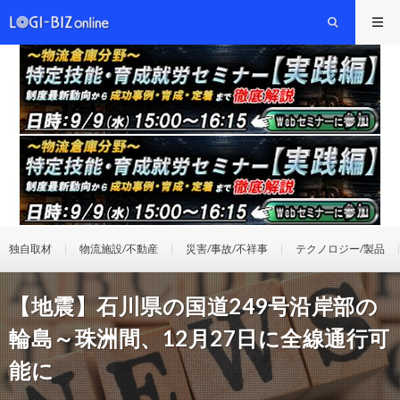
独自取材
物流施設/不動産
災害/事故/不祥事
テクノロジー/製品
【地震】石川県の国道249号沿岸部の
輪島～珠洲間、12月27日に全線通行可
能に