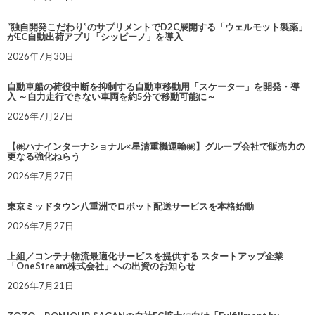
“独自開発こだわり”のサプリメントでD2C展開する「ウェルモット製薬」
がEC自動出荷アプリ「シッピーノ」を導入
2026年7月30日
自動車船の荷役中断を抑制する自動車移動用「スケーター」を開発・導
入 ～自力走行できない車両を約5分で移動可能に～
2026年7月27日
【㈱ハナインターナショナル×星清重機運輸㈱】グループ会社で販売力の
更なる強化ねらう
2026年7月27日
東京ミッドタウン八重洲でロボット配送サービスを本格始動
2026年7月27日
上組／コンテナ物流最適化サービスを提供する スタートアップ企業
「OneStream株式会社」への出資のお知らせ
2026年7月21日