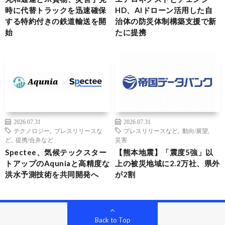
時に代替トラックを迅速確保
HD、AIドローン活用した自
する特約付きの鉄道輸送を開
治体の防災体制構築支援で新
始
たに提携
2026.07.31
2026.07.31
テクノロジー
,
プレスリリースな
プレスリリースなど
,
動向/展望
,
ど
,
提携/合弁など
災害
Spectee、気候テックスター
【熊本地震】「震度5強」以
トアップのAquniaと高精度な
上の被災地域に2.2万社、県外
洪水予測技術を共同開発へ
が2割
Back to Top