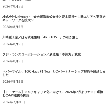
2026年8月5日
株式会社Univearth、倉吉運送株式会社と資本提携〜山陰エリアへ実運送
ネットワークを拡大〜
2026年8月5日
川崎重工業／ばら積運搬船「ARISTOS II」の引き渡し
2026年8月5日
フジトランスコーポレーション／新造船「蓉翔丸」就航
2026年8月5日
ネバーマイル：TGR Haas F1 Teamとのパートナーシップ契約を締結しま
した
2026年8月5日
【トドケール】マルチキャリア化に向けて、2026年7月よりヤマト運輸
とのAPI連携を開始
2026年7月30日