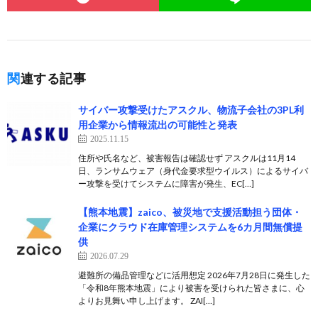
関連する記事
サイバー攻撃受けたアスクル、物流子会社の3PL利
用企業から情報流出の可能性と発表
2025.11.15
住所や氏名など、被害報告は確認せず アスクルは11月14
日、ランサムウェア（身代金要求型ウイルス）によるサイバ
ー攻撃を受けてシステムに障害が発生、EC[…]
【熊本地震】zaico、被災地で支援活動担う団体・
企業にクラウド在庫管理システムを6カ月間無償提
供
2026.07.29
避難所の備品管理などに活用想定 2026年7月28日に発生した
「令和8年熊本地震」により被害を受けられた皆さまに、心
よりお見舞い申し上げます。 ZAI[…]