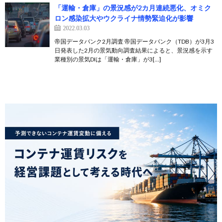
「運輸・倉庫」の景況感が2カ月連続悪化、オミク
ロン感染拡大やウクライナ情勢緊迫化が影響
2022.03.03
帝国データバンク2月調査 帝国データバンク（TDB）が3月3
日発表した2月の景気動向調査結果によると、景況感を示す
業種別の景気DIは「運輸・倉庫」が3[…]