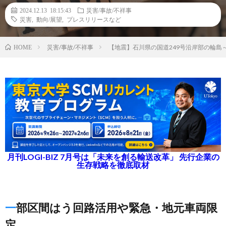
2024.12.13 18:15:43
災害/事故/不祥事
災害
,
動向/展望
,
プレスリリースなど
災害/事故/不祥事
【地震】石川県の国道249号沿岸部の輪島
HOME
月刊LOGI-BIZ 7月号は「未来を創る輸送改革」 先行企業の
生存戦略を徹底取材
一部区間はう回路活用や緊急・地元車両限
定