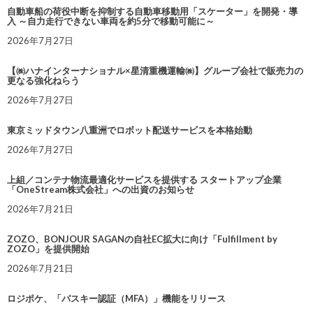
自動車船の荷役中断を抑制する自動車移動用「スケーター」を開発・導
入 ～自力走行できない車両を約5分で移動可能に～
2026年7月27日
【㈱ハナインターナショナル×星清重機運輸㈱】グループ会社で販売力の
更なる強化ねらう
2026年7月27日
東京ミッドタウン八重洲でロボット配送サービスを本格始動
2026年7月27日
上組／コンテナ物流最適化サービスを提供する スタートアップ企業
「OneStream株式会社」への出資のお知らせ
2026年7月21日
ZOZO、BONJOUR SAGANの自社EC拡大に向け「Fulfillment by
ZOZO」を提供開始
2026年7月21日
ロジポケ、「パスキー認証（MFA）」機能をリリース