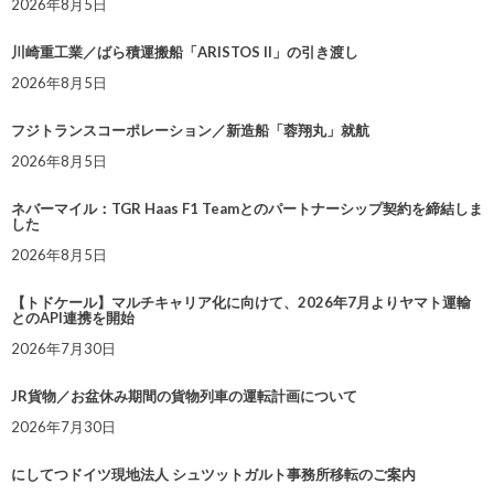
2026年8月5日
川崎重工業／ばら積運搬船「ARISTOS II」の引き渡し
2026年8月5日
フジトランスコーポレーション／新造船「蓉翔丸」就航
2026年8月5日
ネバーマイル：TGR Haas F1 Teamとのパートナーシップ契約を締結しま
した
2026年8月5日
【トドケール】マルチキャリア化に向けて、2026年7月よりヤマト運輸
とのAPI連携を開始
2026年7月30日
JR貨物／お盆休み期間の貨物列車の運転計画について
2026年7月30日
にしてつドイツ現地法人 シュツットガルト事務所移転のご案内