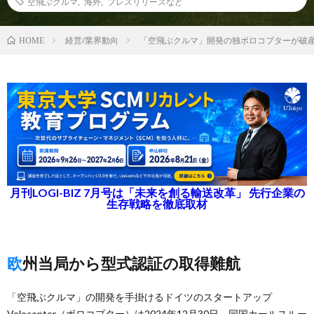
空飛ぶクルマ
,
海外
,
プレスリリースなど
経営/業界動向
「空飛ぶクルマ」開発の独ボロコプターが破
HOME
月刊LOGI-BIZ 7月号は「未来を創る輸送改革」 先行企業の
生存戦略を徹底取材
欧州当局から型式認証の取得難航
「空飛ぶクルマ」の開発を手掛けるドイツのスタートアップ
Volocopter（ボロコプター）は2024年12月30日、同国カールスルー