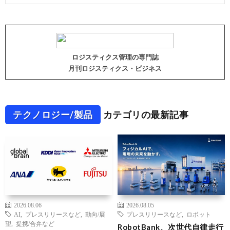
ロジスティクス管理の専門誌
月刊ロジスティクス・ビジネス
テクノロジー/製品
カテゴリの最新記事
2026.08.06
2026.08.05
AI
,
プレスリリースなど
,
動向/展
プレスリリースなど
,
ロボット
望
,
提携/合弁など
RobotBank、次世代自律走行