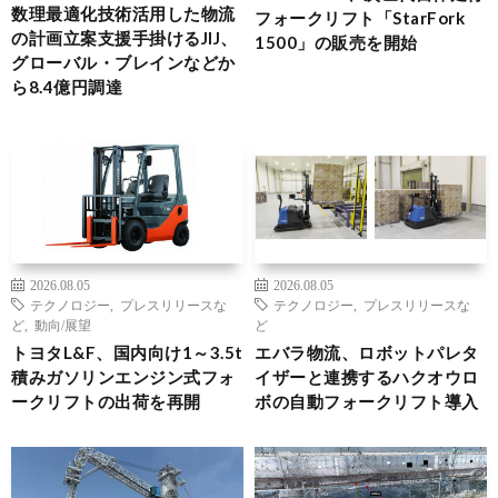
数理最適化技術活用した物流
フォークリフト「StarFork
の計画立案支援手掛けるJIJ、
1500」の販売を開始
グローバル・ブレインなどか
ら8.4億円調達
2026.08.05
2026.08.05
テクノロジー
,
プレスリリースな
テクノロジー
,
プレスリリースな
ど
,
動向/展望
ど
トヨタL&F、国内向け1～3.5t
エバラ物流、ロボットパレタ
積みガソリンエンジン式フォ
イザーと連携するハクオウロ
ークリフトの出荷を再開
ボの自動フォークリフト導入