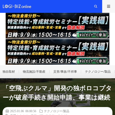
独自取材
物流施設/不動産
災害/事故/不祥事
テクノロジー/製品
「空飛ぶクルマ」開発の独ボロコプタ
ーが破産手続き開始申請、事業は継続
2025.01.06 06:00:56
テクノロジー/製品