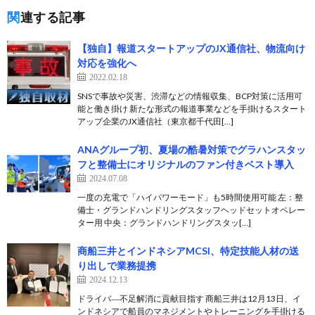
関連する記事
【独自】報道スタートアップのJX通信社、物流向け
対応を強化へ
2022.02.18
SNSで事故や災害、渋滞などの情報収集、BCP対策に活用可
能と働き掛け 新たな形式の報道事業などを手掛けるスタート
アップ企業のJX通信社（東京都千代田[…]
ANAグループ初、夏場の酷暑対策でグラハンスタッ
フと整備士にオリジナルのファン付きベスト導入
2024.07.08
一度の充電で「ハイパワーモード」も5時間使用可能 左：整
備士・グランドハンドリングスタッフヘッドセットオペレー
ター用 中央：グランドハンドリングスタッ[…]
商船三井とインドネシアMCSI、特定技能人材の送
り出しで業務提携
2024.12.13
ドライバ―不足解消に貢献目指す 商船三井は12月13日、イ
ンドネシアで船員のマネジメントやトレーニングを手掛ける