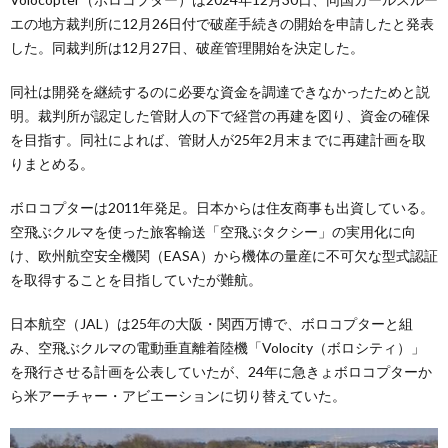
エの地方裁判所に12月26日付で破産手続きの開始を申請したと発表
した。同裁判所は12月27日、破産管理開始を決定した。
同社は開発を継続するのに必要な資金を調達できなかったためと説
明。裁判所が認定した管財人の下で経営の再建を図り、資金の確保
を目指す。同社によれば、管財人が25年2月末までに再建計画を取
りまとめる。
ボロコプターは2011年発足。日本からは住友商事も出資している。
空飛ぶクルマを使った旅客輸送「空飛ぶタクシー」の実用化に向
け、欧州航空安全機関（EASA）から機体の量産に不可欠な型式認証
を取得することを目指していたが難航。
日本航空（JAL）は25年の大阪・関西万博で、ボロコプターと組
み、空飛ぶクルマの電動垂直離着陸機「Volocity（ボロシティ）」
を飛行させる計画を公表していたが、24年に急きょボロコプターか
ら米アーチャー・アビエーションに切り替えていた。