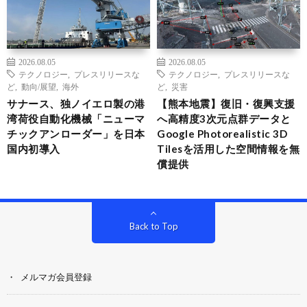
2026.08.05
2026.08.05
テクノロジー
,
プレスリリースな
テクノロジー
,
プレスリリースな
ど
,
動向/展望
,
海外
ど
,
災害
サナース、独ノイエロ製の港
【熊本地震】復旧・復興支援
湾荷役自動化機械「ニューマ
へ高精度3次元点群データと
チックアンローダー」を日本
Google Photorealistic 3D
国内初導入
Tilesを活用した空間情報を無
償提供
Back to Top
メルマガ会員登録