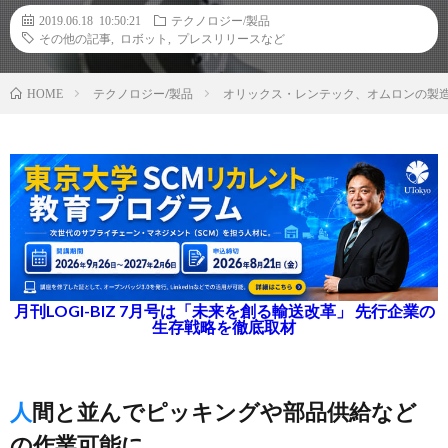
2019.06.18 10:50:21
テクノロジー/製品
その他の記事
,
ロボット
,
プレスリリースなど
テクノロジー/製品
オリックス・レンテック、オムロンの製造
HOME
月刊LOGI-BIZ 7月号は「未来を創る輸送改革」 先行企業の
生存戦略を徹底取材
人間と並んでピッキングや部品供給など
の作業可能に