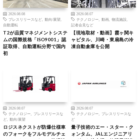
2026.08.08
2026.08.07
プレスリリースなど
,
動向/展望
,
テクノロジー
,
動画
,
物流施設
,
自動運転
記者会見など
T2が品質マネジメントシステ
【現地取材・動画】霞ヶ関キ
ムの国際規格「ISO9001」認
ャピタル、川崎・東扇島の冷
証取得、自動運転分野で国内
凍自動倉庫を公開
初
2026.08.07
2026.08.07
テクノロジー
,
プレスリリースな
テクノロジー
,
プレスリリースな
ど
,
動向/展望
ど
ロジスネクストが防爆仕様車
量子技術のエー・スター・ク
のフォークをフルモデルチェ
ォンタム、JALエンジニアリ