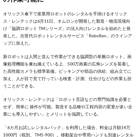
オリックス傘下で産業用ロボットのレンタルを手掛けるオリック
ス・レンテックは6月11日、オムロンが開発した製造・物流現場向
け「協調ロボット TMシリーズ」の法人向けレンタルを始めたと発
表した。次世代ロボットレンタルサービス「RoboRen」のラインア
ップに加えた。
新ロボットは人間と並んで作業ができる協調型の単腕ロボット。画
像処理機能を兼ね備えている上、500万画素の広角レンズを装着し
た高性能カメラも標準装備。ピッキングや部品の供給、組み立てに
加え、人が目で見て行っている検査・計測、仕分けなどの作業も担
うことができる。
オリックス・レンテックは「ロボット言語などの専門知識を必要と
せず、簡単に 操作が可能。製造する品種や工程内容の変更が多い企
業にも導入しやすい」とメリットを強調している。
「6カ月お試しレンタルパック」を利用した場合、料金は月額14万
1000円（税別、TM5-900）。移動架台や専用ハンドも別途レンタル