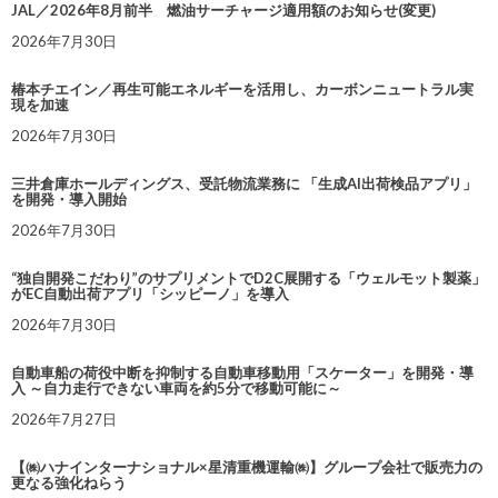
JAL／2026年8月前半 燃油サーチャージ適用額のお知らせ(変更)
2026年7月30日
椿本チエイン／再生可能エネルギーを活用し、カーボンニュートラル実
現を加速
2026年7月30日
三井倉庫ホールディングス、受託物流業務に 「生成AI出荷検品アプリ」
を開発・導入開始
2026年7月30日
“独自開発こだわり”のサプリメントでD2C展開する「ウェルモット製薬」
がEC自動出荷アプリ「シッピーノ」を導入
2026年7月30日
自動車船の荷役中断を抑制する自動車移動用「スケーター」を開発・導
入 ～自力走行できない車両を約5分で移動可能に～
2026年7月27日
【㈱ハナインターナショナル×星清重機運輸㈱】グループ会社で販売力の
更なる強化ねらう