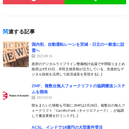
関連する記事
国内初、自動運転レーンを茨城・日立の一般道に設
置へ
2023.09.16
政府のデジタルライフライン整備検討会議で中間取りまとめ
政府は9月15日、岸田文雄首相が注力している、先進的なデ
ジタル技術を活用して経済成長を実現する[…]
ZMP、複数台無人フォークリフトの協調搬送システ
ムを開発
2023.03.02
階をまたいだ移動も可能に ZMPは2月28日、複数台の無人フ
ォークリフト「CarriRo Fork（キャリロフォーク）」が協調
して搬送業務を行うシステ[…]
ACSL、インドで18億円の大型案件受注