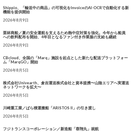
Shippio、「輸送中の商品」の可視化をInvoiceのAI-OCRで自動化する新
機能を提供開始
2026年8月9日
栗林商船／夏の安全運航を支えるため熱中症対策を強化。今年から船員
への飲料配布を開始、4年目となるファン付き作業服の支給も継続
2026年8月9日
CBcloud、全国の「Marq」施設を起点とした新たな配送プラットフォー
ム「MarqGO」開始
2026年8月5日
株式会社Univearth、倉吉運送株式会社と資本提携〜山陰エリアへ実運送
ネットワークを拡大〜
2026年8月5日
川崎重工業／ばら積運搬船「ARISTOS II」の引き渡し
2026年8月5日
フジトランスコーポレーション／新造船「蓉翔丸」就航