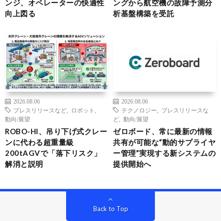
ンジ、オペレーターの快適性
ングから航空機の故障予測分
向上図る
析基盤構築を受託
2026.08.06
2026.08.06
プレスリリースなど
,
ロボット
,
テクノロジー
,
プレスリリースな
動向/展望
ど
,
動向/展望
ROBO-HI、吊り下げ式クレー
ゼロボード、常に最新の情報
ンに代わる超重量級
共有が可能な“動的サプライヤ
200tAGVで「落下リスク」
ー管理”実現する新システムの
解消と説明
提供開始へ
Back to Top