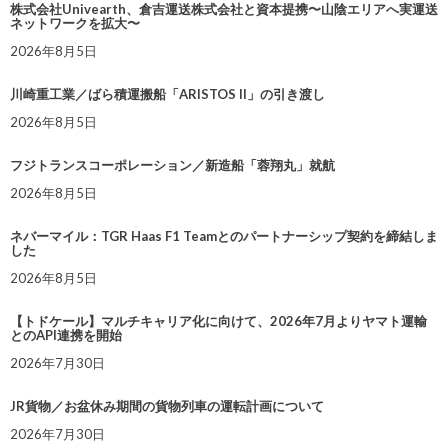
株式会社Univearth、倉吉運送株式会社と資本提携〜山陰エリアへ実運送
ネットワークを拡大〜
2026年8月5日
川崎重工業／ばら積運搬船「ARISTOS II」の引き渡し
2026年8月5日
フジトランスコーポレーション／新造船「蓉翔丸」就航
2026年8月5日
ネバーマイル：TGR Haas F1 Teamとのパートナーシップ契約を締結しま
した
2026年8月5日
【トドケール】マルチキャリア化に向けて、2026年7月よりヤマト運輸
とのAPI連携を開始
2026年7月30日
JR貨物／お盆休み期間の貨物列車の運転計画について
2026年7月30日