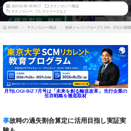
2024.05.08 06:00:27
テクノロジー/製品
テクノロジー
,
プレスリリースなど
テクノロジー/製品
損保ジャパングループとOKI、ETC2.
HOME
月刊LOGI-BIZ 7月号は「未来を創る輸送改革」 先行企業の
生存戦略を徹底取材
事故時の過失割合算定に活用目指し実証実
験も