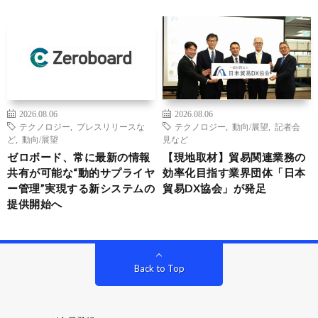
2026.08.06
2026.08.06
テクノロジー
,
プレスリリースな
テクノロジー
,
動向/展望
,
記者会
ど
,
動向/展望
見など
ゼロボード、常に最新の情報
【現地取材】貿易関連業務の
共有が可能な“動的サプライヤ
効率化目指す業界団体「日本
ー管理”実現する新システムの
貿易DX協会」が発足
提供開始へ
Back to Top