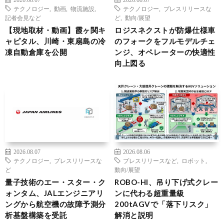
テクノロジー
,
動画
,
物流施設
,
テクノロジー
,
プレスリリースな
記者会見など
ど
,
動向/展望
【現地取材・動画】霞ヶ関キ
ロジスネクストが防爆仕様車
ャピタル、川崎・東扇島の冷
のフォークをフルモデルチェ
凍自動倉庫を公開
ンジ、オペレーターの快適性
向上図る
2026.08.07
2026.08.06
テクノロジー
,
プレスリリースな
プレスリリースなど
,
ロボット
,
ど
動向/展望
量子技術のエー・スター・ク
ROBO-HI、吊り下げ式クレー
ォンタム、JALエンジニアリ
ンに代わる超重量級
ングから航空機の故障予測分
200tAGVで「落下リスク」
析基盤構築を受託
解消と説明