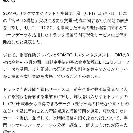
SOMPOリスクマネジメントと沖電気工業（OKI）は5月7日、日本
の「官民ITS構想」実現に必要な交通･物流に関する社会問題の解決
を目指し、4月に「ETC2.0」を搭載した車両の走行経路に関するプ
ローブデータを活用したトラック滞留時間可視化サービスの提供を
開始したと発表した。
併せて、損害保険ジャパンとSOMPOリスクマネジメント、OKIの3
社は今年4～7月の間、自動車事故の事故査定業務にETC2.0プローブ
データを活用、より正確かつ迅速に過失割合を算定できるかどうか
を見極める実証実験を実施していることも公表した。
トラック滞留時間可視化サービスは、荷主企業や物流事業者が出入
りする施設を保有する事業者に対し、施設を出入りするトラックの
ETC2.0車載器から取得できるデータ（走行車両の精緻な位置・軌跡
など）を基に車両ごとの滞留場所と滞留時間を測定、可視化したレ
ポートを提供。並行して、長時間滞留を招く原因などについて、専
門コンサルタントがデータを分析・調査し、解決に向けた対応を支
援する。