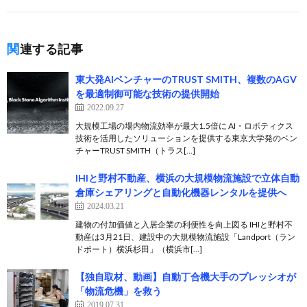
関連する記事
東大発AIベンチャーのTRUST SMITH、複数のAGV
を最適制御可能な技術の提供開始
2022.09.27
大規模工場の場内物流効率が最大1.5倍に AI・ロボティクス
技術を活用したソリューションを提供する東京大学発のベン
チャーTRUST SMITH（トラス[…]
IHIと野村不動産、横浜の大規模物流施設で立体自動
倉庫シェアリングと自動化機器レンタルを提供へ
2024.03.21
建物の付加価値と入居企業の利便性を向上図る IHIと野村不
動産は3月21日、建設中の大規模物流施設「Landport（ラン
ドポート）横浜杉田」（横浜市[…]
【独自取材、動画】自動丁合機大手のプレッシオが
「物流危機」を救う
2019.07.31