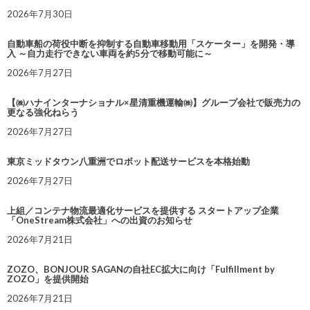
2026年7月30日
自動車船の荷役中断を抑制する自動車移動用「スケーター」を開発・導
入 ～自力走行できない車両を約5分で移動可能に～
2026年7月27日
【㈱ハナインターナショナル×星清重機運輸㈱】グループ会社で販売力の
更なる強化ねらう
2026年7月27日
東京ミッドタウン八重洲でロボット配送サービスを本格始動
2026年7月27日
上組／コンテナ物流最適化サービスを提供する スタートアップ企業
「OneStream株式会社」への出資のお知らせ
2026年7月21日
ZOZO、BONJOUR SAGANの自社EC拡大に向け「Fulfillment by
ZOZO」を提供開始
2026年7月21日