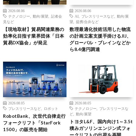
2026.08.06
2026.08.06
テクノロジー
,
動向/展望
,
記者会
AI
,
プレスリリースなど
,
動向/展
見など
望
,
提携/合弁など
【現地取材】貿易関連業務の
数理最適化技術活用した物流
効率化目指す業界団体「日本
の計画立案支援手掛けるJIJ、
貿易DX協会」が発足
グローバル・ブレインなどか
ら8.4億円調達
2026.08.05
2026.08.05
プレスリリースなど
,
ロボット
テクノロジー
,
プレスリリースな
ど
,
動向/展望
RobotBank、次世代自律走行
トヨタL&F、国内向け1～3.5t
フォークリフト「StarFork
積みガソリンエンジン式フォ
1500」の販売を開始
ークリフトの出荷を再開