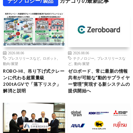
テクノロジー/製品
カテゴリの最新記事
2026.08.06
2026.08.06
プレスリリースなど
,
ロボット
,
テクノロジー
,
プレスリリースな
動向/展望
ど
,
動向/展望
ROBO-HI、吊り下げ式クレー
ゼロボード、常に最新の情報
ンに代わる超重量級
共有が可能な“動的サプライヤ
200tAGVで「落下リスク」
ー管理”実現する新システムの
解消と説明
提供開始へ