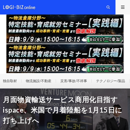
独自取材
物流施設/不動産
災害/事故/不祥事
テクノロジー/製品
月面物資輸送サービス商用化目指す
ispace、米国で月着陸船を1月15日に
打ち上げへ