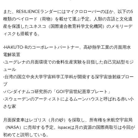
また、RESILIENCEランダーにはマイクロローバーのほか、以下の5
種類のペイロード（荷物）を載せて運ぶ予定。人類の言語と文化遺
産を保護したユネスコ（国際連合教育科学文化機関）のメモリーデ
ィスクも搭載する。
·HAKUTO-Rのコーポレートパートナー、高砂熱学工業の月面用水
電解装置
·ユーグレナの月面環境での食料生産実験を目指した自己完結型モジ
ュール
·台湾の国立中央大学宇宙科学工学科が開発する深宇宙放射線プロー
ブ
·バンダイナムコ研究所の「GOI宇宙世紀憲章プレート」
·スウェーデンのアーティストによるムーンハウスと呼ばれる赤い小
さな家
月面探査車はレゴリス（月の砂）を採取し、所有権を米航空宇宙局
（NASA）に売却する予定。ispaceは月の資源の国際商取引は今回が
初めてと説明している。