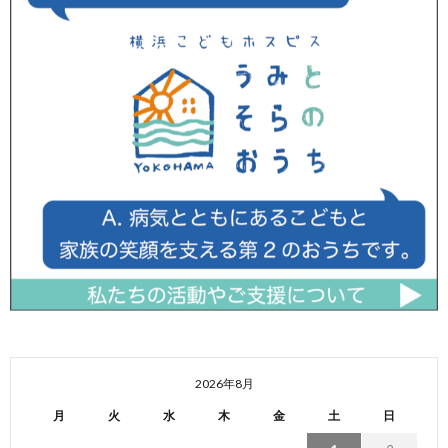
2026年8月
月
火
水
木
金
土
日