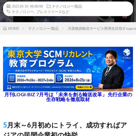
2025.01.10 06:00:08
テクノロジー/製品
テクノロジー
,
プレスリリースなど
テクノロジー/製品
月面物資輸送サービス商用化目指すispa
HOME
月刊LOGI-BIZ 7月号は「未来を創る輸送改革」 先行企業の
生存戦略を徹底取材
5月末～6月初めにトライ、成功すればア
ジアの民間企業初の快挙