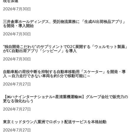
現を加速
2026年7月30日
三井倉庫ホールディングス、受託物流業務に 「生成AI出荷検品アプリ」
を開発・導入開始
2026年7月30日
“独自開発こだわり”のサプリメントでD2C展開する「ウェルモット製薬」
がEC自動出荷アプリ「シッピーノ」を導入
2026年7月30日
自動車船の荷役中断を抑制する自動車移動用「スケーター」を開発・導
入 ～自力走行できない車両を約5分で移動可能に～
2026年7月27日
【㈱ハナインターナショナル×星清重機運輸㈱】グループ会社で販売力の
更なる強化ねらう
2026年7月27日
東京ミッドタウン八重洲でロボット配送サービスを本格始動
2026年7月27日