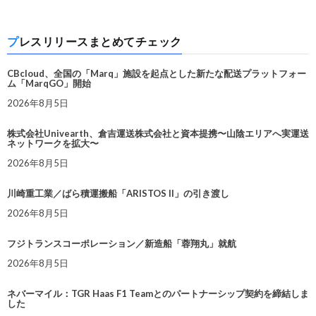
プレスリリースまとめてチェック
CBcloud、全国の「Marq」施設を起点とした新たな配送プラットフォー
ム「MarqGO」開始
2026年8月5日
株式会社Univearth、倉吉運送株式会社と資本提携〜山陰エリアへ実運送
ネットワークを拡大〜
2026年8月5日
川崎重工業／ばら積運搬船「ARISTOS II」の引き渡し
2026年8月5日
フジトランスコーポレーション／新造船「蓉翔丸」就航
2026年8月5日
ネバーマイル：TGR Haas F1 Teamとのパートナーシップ契約を締結しま
した