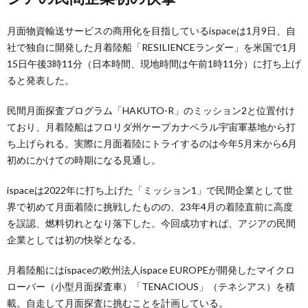
月面物資輸送サービスの商用化を目指しているispaceは1月9日、自
社で独自に開発した月着陸船「RESILIENCEランダー」を米国で1月
15日午後3時11分（日本時間、現地時間は午前1時11分）に打ち上げ
ると発表した。
民間月面探査プログラム「HAKUTO-R」のミッション2と位置付け
ており、月着陸船はフロリダ州ケープカナベラル宇宙軍基地から打
ち上げられる。実際に月面着陸にトライするのは今年5月末から6月
初めにかけての時期になる見通し。
ispaceは2022年に打ち上げた「ミッション1」で民間企業として世
界で初めて月面着陸に挑戦したものの、23年4月の着陸直前に高度
を誤認、燃料切れとなり落下した。今回成功すれば、アジアの民間
企業としては初の快挙となる。
月着陸船にはispaceの欧州法人ispace EUROPEが開発したマイクロ
ローバー（小型月面探査車）「TENACIOUS」（テネシアス）を積
載。自走して月面探査に挑むことを計画している。