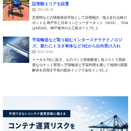
証実験エリアを設置
2021.08.18
災害時などの情報発信手段として活用検討、地上走行点検ロ
ボットも 神戸市と日本コンピューターネット（NCN）、TOA
は8月6日、神戸港沖の人工島ポートア[…]
宇宙輸送など取り組むインターステラテクノロジ
ズ、新たにトヨタ車体など3社から出向受け入れ
2024.10.04
トータル7社に拡大、ものづくり技術駆使し低コストで高頻
度なロケット実現へ 宇宙輸送と宇宙利用を通じて地球の課題
解決を目指す宇宙の総合インフラ会社インタ[…]