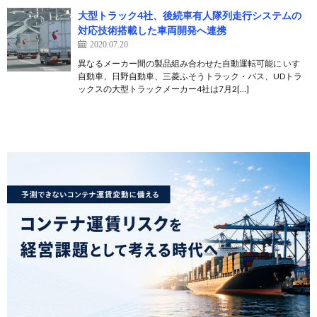
大型トラック4社、後続車有人隊列走行システムの
対応技術搭載した車両開発へ連携
2020.07.20
異なるメーカー間の製品組み合わせた自動運転可能に いすゞ
自動車、日野自動車、三菱ふそうトラック・バス、UDトラ
ックスの大型トラックメーカー4社は7月2[…]