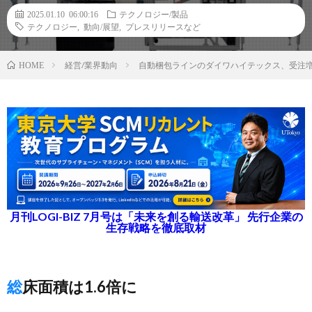
2025.01.10 06:00:16
テクノロジー/製品
テクノロジー
,
動向/展望
,
プレスリリースなど
経営/業界動向
自動梱包ラインのダイワハイテックス、受注
HOME
月刊LOGI-BIZ 7月号は「未来を創る輸送改革」 先行企業の
生存戦略を徹底取材
総床面積は1.6倍に