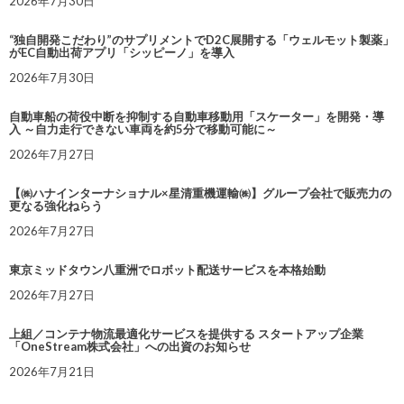
2026年7月30日
“独自開発こだわり”のサプリメントでD2C展開する「ウェルモット製薬」
がEC自動出荷アプリ「シッピーノ」を導入
2026年7月30日
自動車船の荷役中断を抑制する自動車移動用「スケーター」を開発・導
入 ～自力走行できない車両を約5分で移動可能に～
2026年7月27日
【㈱ハナインターナショナル×星清重機運輸㈱】グループ会社で販売力の
更なる強化ねらう
2026年7月27日
東京ミッドタウン八重洲でロボット配送サービスを本格始動
2026年7月27日
上組／コンテナ物流最適化サービスを提供する スタートアップ企業
「OneStream株式会社」への出資のお知らせ
2026年7月21日