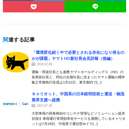
関連する記事
「環境変化続く中で必要とされる存在になり得るの
かが課題」ヤマトHD新社長会見詳報（後編）
2026.02.09
運輸・阿波社長とも連携 ヤマトホールディングス（HD）の
長尾裕社長と、同社の次期社長に決まったヤマト運輸の櫻井
敏之常務執行役員は1月22日、東京都内で[…]
キャリオット、中国系の日本鋭明技術と運送・物流
業界支援へ提携
2025.07.28
大型車両の死角検知やコンテナ管理などソリューション提供
目指す 車両運行管理効率化サービスを展開しているキャリオ
ットは7月28日、中国系で通信型AIドラ[…]