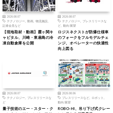
2026.08.07
2026.08.07
テクノロジー
,
動画
,
物流施設
,
テクノロジー
,
プレスリリースな
記者会見など
ど
,
動向/展望
【現地取材・動画】霞ヶ関キ
ロジスネクストが防爆仕様車
ャピタル、川崎・東扇島の冷
のフォークをフルモデルチェ
凍自動倉庫を公開
ンジ、オペレーターの快適性
向上図る
2026.08.07
2026.08.06
テクノロジー
,
プレスリリースな
プレスリリースなど
,
ロボット
,
ど
動向/展望
量子技術のエー・スター・ク
ROBO-HI、吊り下げ式クレー