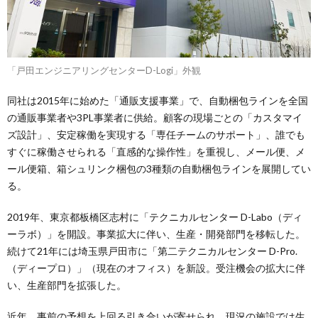
「戸田エンジニアリングセンターD-Logi」外観
同社は2015年に始めた「通販支援事業」で、自動梱包ラインを全国
の通販事業者や3PL事業者に供給。顧客の現場ごとの「カスタマイ
ズ設計」、安定稼働を実現する「専任チームのサポート」、誰でも
すぐに稼働させられる「直感的な操作性」を重視し、メール便、メ
ール便箱、箱シュリンク梱包の3種類の自動梱包ラインを展開してい
る。
2019年、東京都板橋区志村に「テクニカルセンター D-Labo（ディ
ーラボ）」を開設。事業拡大に伴い、生産・開発部門を移転した。
続けて21年には埼玉県戸田市に「第二テクニカルセンター D-Pro.
（ディープロ）」（現在のオフィス）を新設。受注機会の拡大に伴
い、生産部門を拡張した。
近年、事前の予想を上回る引き合いが寄せられ、現況の施設では生