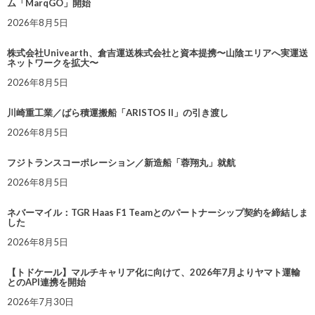
ム「MarqGO」開始
2026年8月5日
株式会社Univearth、倉吉運送株式会社と資本提携〜山陰エリアへ実運送
ネットワークを拡大〜
2026年8月5日
川崎重工業／ばら積運搬船「ARISTOS II」の引き渡し
2026年8月5日
フジトランスコーポレーション／新造船「蓉翔丸」就航
2026年8月5日
ネバーマイル：TGR Haas F1 Teamとのパートナーシップ契約を締結しま
した
2026年8月5日
【トドケール】マルチキャリア化に向けて、2026年7月よりヤマト運輸
とのAPI連携を開始
2026年7月30日