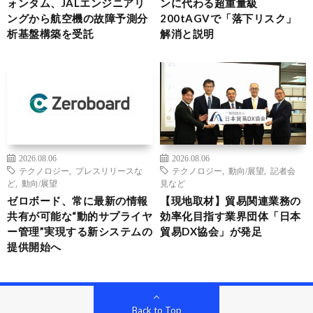
ォンタム、JALエンジニアリ
ンに代わる超重量級
ングから航空機の故障予測分
200tAGVで「落下リスク」
析基盤構築を受託
解消と説明
2026.08.06
2026.08.06
テクノロジー
,
プレスリリースな
テクノロジー
,
動向/展望
,
記者会
ど
,
動向/展望
見など
ゼロボード、常に最新の情報
【現地取材】貿易関連業務の
共有が可能な“動的サプライヤ
効率化目指す業界団体「日本
ー管理”実現する新システムの
貿易DX協会」が発足
提供開始へ
Back to Top