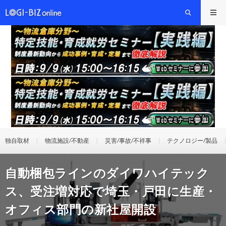
独自取材
物流施設/不動産
災害/事故/不祥事
テクノロジー/製品
自動梱包ラインのダイワハイテック
ス、受注増対応で埼玉・戸田に生産・
オフィス部門の新社屋開設