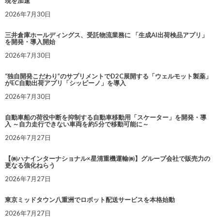
現を加速
2026年7月30日
三井倉庫ホールディングス、受託物流業務に 「生成AI出荷検品アプリ」
を開発・導入開始
2026年7月30日
“独自開発こだわり”のサプリメントでD2C展開する「ウェルモット製薬」
がEC自動出荷アプリ「シッピーノ」を導入
2026年7月30日
自動車船の荷役中断を抑制する自動車移動用「スケーター」を開発・導
入 ～自力走行できない車両を約5分で移動可能に～
2026年7月27日
【㈱ハナインターナショナル×星清重機運輸㈱】グループ会社で販売力の
更なる強化ねらう
2026年7月27日
東京ミッドタウン八重洲でロボット配送サービスを本格始動
2026年7月27日