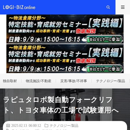
独自取材
物流施設/不動産
災害/事故/不祥事
テクノロジー/製品
ラピュタロボ製自動フォークリフ
ト、トヨタ車体の工場で試験運用へ
2025.02.13 06:00:12
テクノロジー/製品