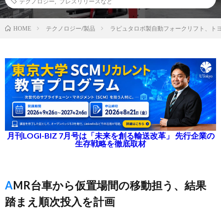
テクノロジー
,
プレスリリースなど
テクノロジー/製品
ラピュタロボ製自動フォークリフト、ト
HOME
月刊LOGI-BIZ 7月号は「未来を創る輸送改革」 先行企業の
生存戦略を徹底取材
AMR台車から仮置場間の移動担う、結果
踏まえ順次投入を計画