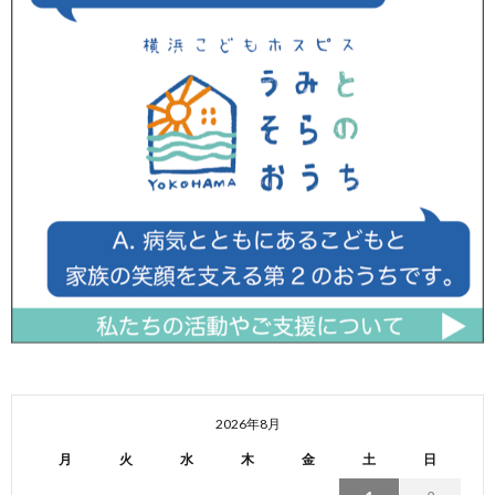
2026年8月
月
火
水
木
金
土
日