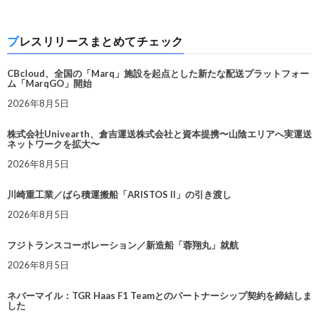
プレスリリースまとめてチェック
CBcloud、全国の「Marq」施設を起点とした新たな配送プラットフォー
ム「MarqGO」開始
2026年8月5日
株式会社Univearth、倉吉運送株式会社と資本提携〜山陰エリアへ実運送
ネットワークを拡大〜
2026年8月5日
川崎重工業／ばら積運搬船「ARISTOS II」の引き渡し
2026年8月5日
フジトランスコーポレーション／新造船「蓉翔丸」就航
2026年8月5日
ネバーマイル：TGR Haas F1 Teamとのパートナーシップ契約を締結しま
した