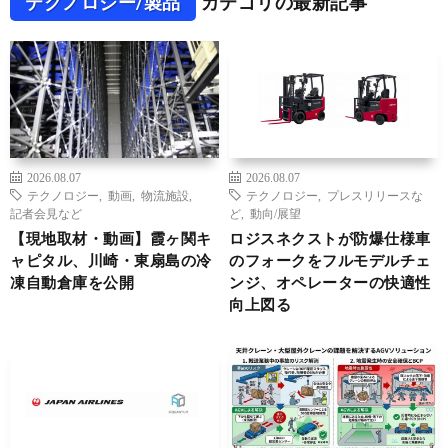
テクノロジー/製品
カテゴリの最新記事
2026.08.07
2026.08.07
テクノロジー
,
動画
,
物流施設
,
テクノロジー
,
プレスリリースな
記者会見など
ど
,
動向/展望
【現地取材・動画】霞ヶ関キ
ロジスネクストが防爆仕様車
ャピタル、川崎・東扇島の冷
のフォークをフルモデルチェ
凍自動倉庫を公開
ンジ、オペレーターの快適性
向上図る