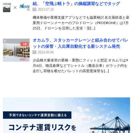
結、「空飛ぶ軽トラ」の操縦講習などでタッグ
2023.07.26
機体整備や業務支援アプリなどでも協業検討 名古屋鉄道と産
業用ドローンメーカーのプロドローン（PRODRONE）は7月
25日、ドローンを活用した安全・安[…]
オカムラ、スタッカークレーンと組み合わせてパレ
ットの保管・入出庫自動化する新システム発売
2024.09.06
少品種大量保管の業種・業態にフィットと想定 オカムラは9
月6日、物流倉庫などでシャトル（搬送台車）がラック内を
走行し荷物を載せたパレットの高密度保管を[…]