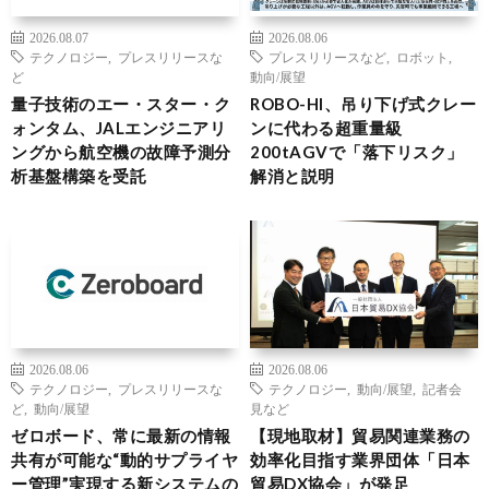
2026.08.07
2026.08.06
テクノロジー
,
プレスリリースな
プレスリリースなど
,
ロボット
,
ど
動向/展望
量子技術のエー・スター・ク
ROBO-HI、吊り下げ式クレー
ォンタム、JALエンジニアリ
ンに代わる超重量級
ングから航空機の故障予測分
200tAGVで「落下リスク」
析基盤構築を受託
解消と説明
2026.08.06
2026.08.06
テクノロジー
,
プレスリリースな
テクノロジー
,
動向/展望
,
記者会
ど
,
動向/展望
見など
ゼロボード、常に最新の情報
【現地取材】貿易関連業務の
共有が可能な“動的サプライヤ
効率化目指す業界団体「日本
ー管理”実現する新システムの
貿易DX協会」が発足