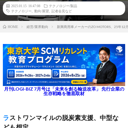
2025.01.15 16:47:08
テクノロジー/製品
テクノロジー
,
動向/展望
,
記者会見など
経営/業界動向
新興商用車メーカーのZO MOTORS、25年
HOME
月刊LOGI-BIZ 7月号は「未来を創る輸送改革」 先行企業の
生存戦略を徹底取材
ラストワンマイルの脱炭素支援、中型な
ども想定