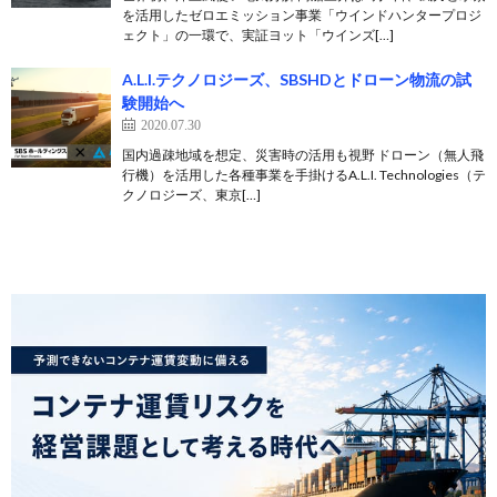
を活用したゼロエミッション事業「ウインドハンタープロジ
ェクト」の一環で、実証ヨット「ウインズ[…]
A.L.I.テクノロジーズ、SBSHDとドローン物流の試
験開始へ
2020.07.30
国内過疎地域を想定、災害時の活用も視野 ドローン（無人飛
行機）を活用した各種事業を手掛けるA.L.I. Technologies（テ
クノロジーズ、東京[…]