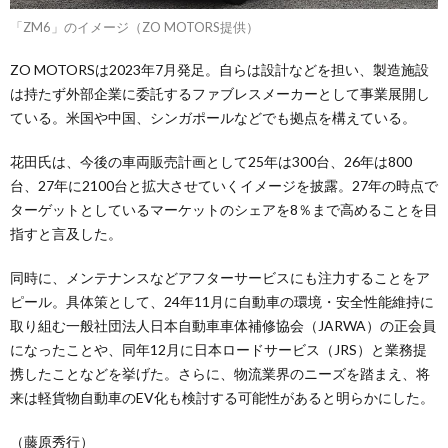
「ZM6」のイメージ（ZO MOTORS提供）
ZO MOTORSは2023年7月発足。自らは設計などを担い、製造施設
は持たず外部企業に委託するファブレスメーカーとして事業展開し
ている。米国や中国、シンガポールなどでも拠点を構えている。
花田氏は、今後の車両販売計画として25年は300台、26年は800
台、27年に2100台と拡大させていくイメージを披露。27年の時点で
ターゲットとしているマーケットのシェアを8％まで高めることを目
指すと言及した。
同時に、メンテナンスなどアフターサービスにも注力することをア
ピール。具体策として、24年11月に自動車の環境・安全性能維持に
取り組む一般社団法人日本自動車車体補修協会（JARWA）の正会員
になったことや、同年12月に日本ロードサービス（JRS）と業務提
携したことなどを挙げた。さらに、物流業界のニーズを踏まえ、将
来は軽貨物自動車のEV化も検討する可能性があると明らかにした。
（藤原秀行）