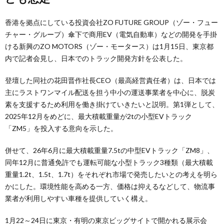
香港を拠点にしている投資会社ZO FUTURE GROUP（ゾー・フュー
チャー・グループ）傘下で商用EV（電気自動車）などの開発を手掛
ける新興のZO MOTORS（ゾー・モータース）は1月15日、東京都
内で記者会見し、日本でのトラック開発方針を公表した。
登壇した同社の花田晋作社長CEO（最高経営責任者）は、日本では
主にラストワンマイル配送を担う中小の運送事業者を中心に、脱炭
素を支援するため利用を働き掛けていきたいと説明。第1弾として、
2025年12月をめどに、最大積載重量が2tの小型EVトラック
「ZM5」を投入する意向を示した。
併せて、26年6月に最大積載重量7.5tの中型EVトラック「ZM8」、
同年12月に普通免許でも運転可能な小型トラック3種類（最大積載
重量1.2t、1.5t、1.7t）をそれぞれ市場で発売したいとの考えを明ら
かにした。環境性能を高める一方、価格は抑えるなどして、物流事
業者が利用しやすい車種を提供していく構え。
1月22～24日に東京・有明の東京ビッグサイトで開かれる展示会