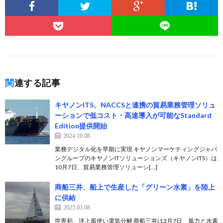
関連する記事
キヤノンITS、NACCSと連携の貿易業務管理ソリュ
ーションで低コスト・高速導入が可能なStandard
Edition提供開始
2024.10.08
業務デジタル化を早期に実現 キヤノンマーケティングジャパ
ングループのキヤノンITソリューションズ（キヤノンITS）は
10月7日、貿易業務管理ソリューシ[…]
商船三井、船上で生産した「グリーン水素」を陸上
に供給
2025.03.08
世界初、洋上風使い電気分解 商船三井は3月7日、風力と水素