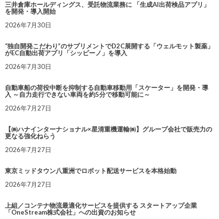
三井倉庫ホールディングス、受託物流業務に 「生成AI出荷検品アプリ」
を開発・導入開始
2026年7月30日
“独自開発こだわり”のサプリメントでD2C展開する「ウェルモット製薬」
がEC自動出荷アプリ「シッピーノ」を導入
2026年7月30日
自動車船の荷役中断を抑制する自動車移動用「スケーター」を開発・導
入 ～自力走行できない車両を約5分で移動可能に～
2026年7月27日
【㈱ハナインターナショナル×星清重機運輸㈱】グループ会社で販売力の
更なる強化ねらう
2026年7月27日
東京ミッドタウン八重洲でロボット配送サービスを本格始動
2026年7月27日
上組／コンテナ物流最適化サービスを提供する スタートアップ企業
「OneStream株式会社」への出資のお知らせ