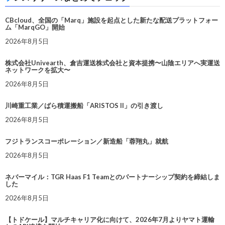
CBcloud、全国の「Marq」施設を起点とした新たな配送プラットフォー
ム「MarqGO」開始
2026年8月5日
株式会社Univearth、倉吉運送株式会社と資本提携〜山陰エリアへ実運送
ネットワークを拡大〜
2026年8月5日
川崎重工業／ばら積運搬船「ARISTOS II」の引き渡し
2026年8月5日
フジトランスコーポレーション／新造船「蓉翔丸」就航
2026年8月5日
ネバーマイル：TGR Haas F1 Teamとのパートナーシップ契約を締結しま
した
2026年8月5日
【トドケール】マルチキャリア化に向けて、2026年7月よりヤマト運輸