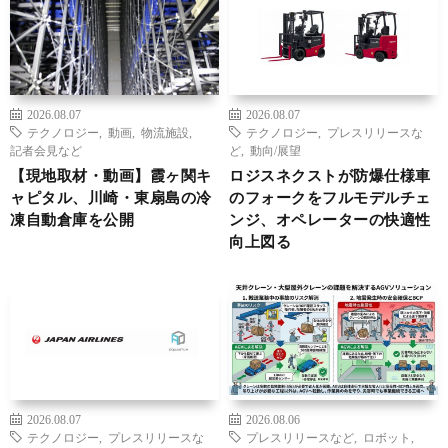
2026.08.07
2026.08.07
テクノロジー
,
動画
,
物流施設
,
テクノロジー
,
プレスリリースな
記者会見など
ど
,
動向/展望
【現地取材・動画】霞ヶ関キ
ロジスネクストが防爆仕様車
ャピタル、川崎・東扇島の冷
のフォークをフルモデルチェ
凍自動倉庫を公開
ンジ、オペレーターの快適性
向上図る
2026.08.07
2026.08.06
テクノロジー
,
プレスリリースな
プレスリリースなど
,
ロボット
,