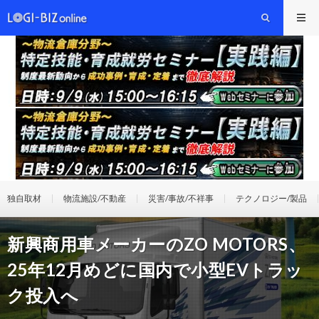
独自取材
物流施設/不動産
災害/事故/不祥事
テクノロジー/製品
新興商用車メーカーのZO MOTORS、
25年12月めどに国内で小型EVトラッ
ク投入へ