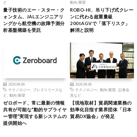
ど
動向/展望
量子技術のエー・スター・ク
ROBO-HI、吊り下げ式クレー
ォンタム、JALエンジニアリ
ンに代わる超重量級
ングから航空機の故障予測分
200tAGVで「落下リスク」
析基盤構築を受託
解消と説明
2026.08.06
2026.08.06
テクノロジー
,
プレスリリースな
テクノロジー
,
動向/展望
,
記者会
ど
,
動向/展望
見など
ゼロボード、常に最新の情報
【現地取材】貿易関連業務の
共有が可能な“動的サプライヤ
効率化目指す業界団体「日本
ー管理”実現する新システムの
貿易DX協会」が発足
提供開始へ