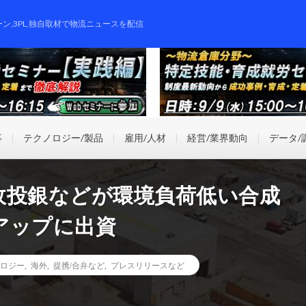
ーン,3PL,独自取材で物流ニュースを配信
事
テクノロジー/製品
雇用/人材
経営/業界動向
データ/
政投銀などが環境負荷低い合成
アップに出資
ロジー
,
海外
,
提携/合弁など
,
プレスリリースなど