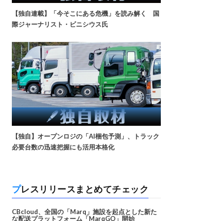
【独自連載】「今そこにある危機」を読み解く 国
際ジャーナリスト・ビニシウス氏
【独自】オープンロジの「AI梱包予測」、トラック
必要台数の迅速把握にも活用本格化
プレスリリースまとめてチェック
CBcloud、全国の「Marq」施設を起点とした新た
な配送プラットフォーム「MarqGO」開始