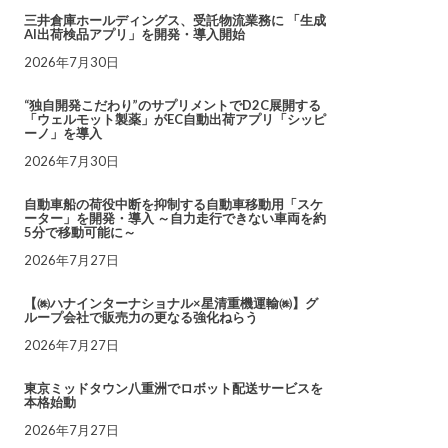
三井倉庫ホールディングス、受託物流業務に 「生成
AI出荷検品アプリ」を開発・導入開始
2026年7月30日
“独自開発こだわり”のサプリメントでD2C展開する
「ウェルモット製薬」がEC自動出荷アプリ「シッピ
ーノ」を導入
2026年7月30日
自動車船の荷役中断を抑制する自動車移動用「スケ
ーター」を開発・導入 ～自力走行できない車両を約
5分で移動可能に～
2026年7月27日
【㈱ハナインターナショナル×星清重機運輸㈱】グ
ループ会社で販売力の更なる強化ねらう
2026年7月27日
東京ミッドタウン八重洲でロボット配送サービスを
本格始動
2026年7月27日