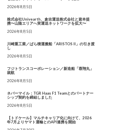
2026年8月5日
株式会社Univearth、倉吉運送株式会社と資本提
携〜山陰エリアへ実運送ネットワークを拡大〜
2026年8月5日
川崎重工業／ばら積運搬船「ARISTOS II」の引き渡
し
2026年8月5日
フジトランスコーポレーション／新造船「蓉翔丸」
就航
2026年8月5日
ネバーマイル：TGR Haas F1 Teamとのパートナー
シップ契約を締結しました
2026年8月5日
【トドケール】マルチキャリア化に向けて、2026
年7月よりヤマト運輸とのAPI連携を開始
2026年7月30日