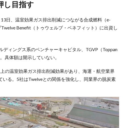
押し目指す
13日、温室効果ガス排出削減につながる合成燃料（e-
welve Benefit（トゥウェルブ・ベネフィット）に出資し
ディングス系のベンチャーキャピタル、TGVP（Toppan
本参加した。具体額は開示していない。
0%以上の温室効果ガス排出削減効果があり、海運・航空業界
いる。5社はTwelveとの関係を強化し、同業界の脱炭素