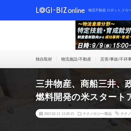
物流不動産,ロボット,ドロ
独自取材
物流施設/不動産
災害/事故/不祥
三井物産、商船三井、
燃料開発の米スタート
2025.02.13 12:45:25
テクノロジー/製品
テクノ