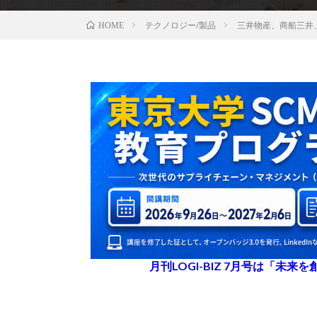
テクノロジー/製品
三井物産、商船三井
HOME
月刊LOGI-BIZ 7月号は「未