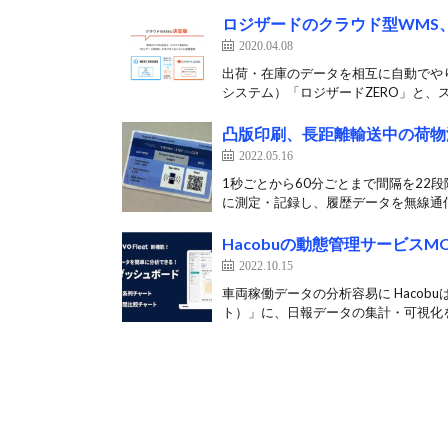
ロジザードのクラウド型WMS、
2020.04.08
出荷・在庫のデータを相互に自動でやり
システム）「ロジザードZERO」と、ス
凸版印刷、長距離輸送中の荷物
2022.05.16
1秒ごとから60分ごとまで間隔を22
に測定・記録し、履歴データを無線通信
Hacobuの動態管理サービスM
2022.10.15
車両稼働データの分析容易に Hacobu
ト）」に、日報データの集計・可視化を