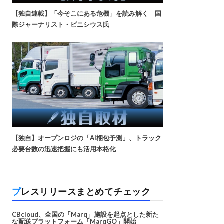
【独自連載】「今そこにある危機」を読み解く 国
際ジャーナリスト・ビニシウス氏
【独自】オープンロジの「AI梱包予測」、トラック
必要台数の迅速把握にも活用本格化
プレスリリースまとめてチェック
CBcloud、全国の「Marq」施設を起点とした新た
な配送プラットフォーム「MarqGO」開始