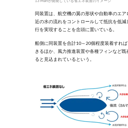
13 Mariが開発している省エネ装置のイメージ
同装置は、航空機の翼の形状や自動車のエア
近の水の流れをコントロールして抵抗を低減
行を実現することを念頭に置いている。
船側に同装置を合計10～20個程度装着すれ
きるほか、風力推進装置や各種フィンなど既
ると見込まれているという。