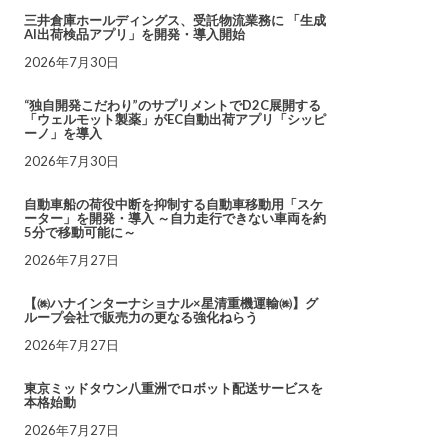
三井倉庫ホールディングス、受託物流業務に 「生成
AI出荷検品アプリ」を開発・導入開始
2026年7月30日
“独自開発こだわり”のサプリメントでD2C展開する
「ウェルモット製薬」がEC自動出荷アプリ「シッピ
ーノ」を導入
2026年7月30日
自動車船の荷役中断を抑制する自動車移動用「スケ
ーター」を開発・導入 ～自力走行できない車両を約
5分で移動可能に～
2026年7月27日
【㈱ハナインターナショナル×星清重機運輸㈱】グ
ループ会社で販売力の更なる強化ねらう
2026年7月27日
東京ミッドタウン八重洲でロボット配送サービスを
本格始動
2026年7月27日