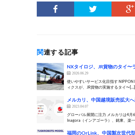
関連する記事
NXタイロジ、JR貨物のタイ
2026.06.29
使いやすいサービス化目指す NIPPON
ィクスが、JR貨物の実施するタイ〜[…]
メルカリ、中国越境販売拡大へ
2023.04.07
グローバル展開に注力 ​メルカリは4
Inagora（インアゴーラ）、銘東、楽一
福岡のOrLink、中国製次世代