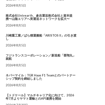
2026年8月5日
株式会社Univearth、倉吉運送株式会社と資本提
携〜山陰エリアへ実運送ネットワークを拡大〜
2026年8月5日
川崎重工業／ばら積運搬船「ARISTOS II」の引き渡
し
2026年8月5日
フジトランスコーポレーション／新造船「蓉翔丸」
就航
2026年8月5日
ネバーマイル：TGR Haas F1 Teamとのパートナー
シップ契約を締結しました
2026年8月5日
【トドケール】マルチキャリア化に向けて、2026
年7月よりヤマト運輸とのAPI連携を開始
2026年7月30日