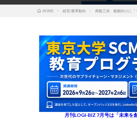
経営/業界動向
商船三井、船舶向けに「
HOME
月刊LOGI-BIZ 7月号は「未