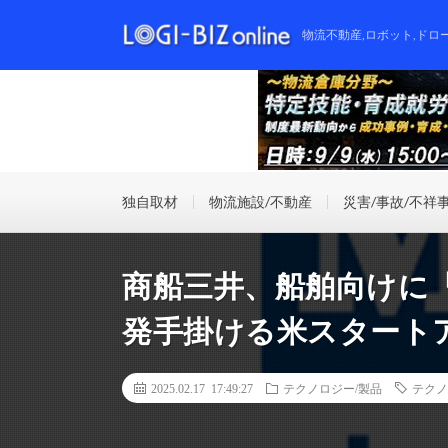
物流不動産,ロボット,ドロ
独自取材
物流施設/不動産
災害/事故/不祥
商船三井、船舶向けに
発手掛ける米スタート
2025.02.17 17:49:27
テクノロジー/製品
テクノ