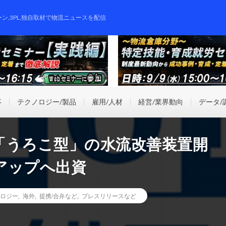
ーン,3PL,独自取材で物流ニュースを配信
事
テクノロジー/製品
雇用/人材
経営/業界動向
データ/
「うろこ型」の水流改善装置開
アップへ出資
ロジー
,
海外
,
提携/合弁など
,
プレスリリースなど