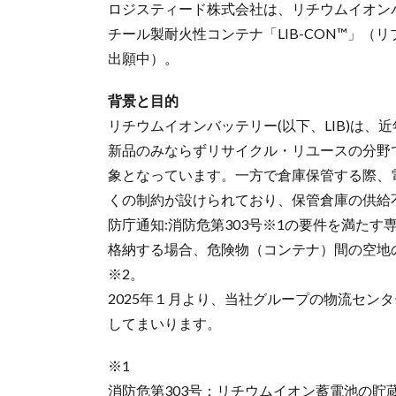
ロジスティード株式会社は、リチウムイオン
チール製耐火性コンテナ「LIB-CON™」
出願中）。
背景と目的
リチウムイオンバッテリー(以下、LIB)は、
新品のみならずリサイクル・リユースの分野
象となっています。一方で倉庫保管する際、
くの制約が設けられており、保管倉庫の供給
防庁通知:消防危第303号※1の要件を満た
格納する場合、危険物（コンテナ）間の空地
※2。
2025年１月より、当社グループの物流セン
してまいります。
※1
消防危第303号：リチウムイオン蓄電池の貯