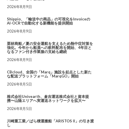
2026年8月9日
Shippio、「輸送中の商品」の可視化をInvoiceの
AI-OCRで自動化する新機能を提供開始
2026年8月9日
栗林商船／夏の安全運航を支えるため熱中症対策を
強化。今年から船員への飲料配布を開始、4年目と
なるファン付き作業服の支給も継続
2026年8月9日
CBcloud、全国の「Marq」施設を起点とした新た
な配送プラットフォーム「MarqGO」開始
2026年8月5日
株式会社Univearth、倉吉運送株式会社と資本提
携〜山陰エリアへ実運送ネットワークを拡大〜
2026年8月5日
川崎重工業／ばら積運搬船「ARISTOS II」の引き渡
し