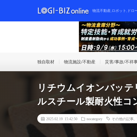
物流不動産,ロボット,ドロ
独自取材
物流施設/不動産
災害/事故/不祥
リチウムイオンバッテ
ルスチール製耐火性コンテ
2025.02.19 15:42:50
nocategory
その他の記事
,