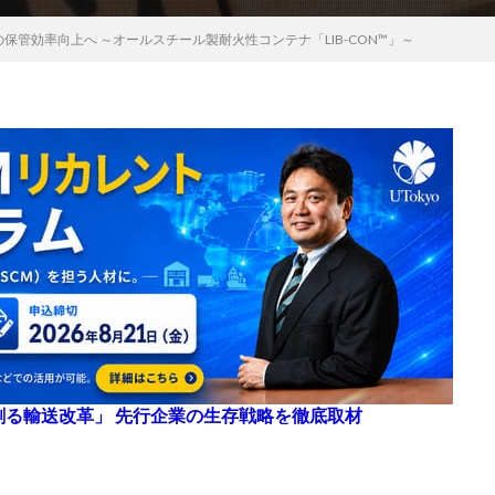
保管効率向上へ ～オールスチール製耐火性コンテナ「LIB-CON™」～
来を創る輸送改革」 先行企業の生存戦略を徹底取材