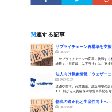
関連する記事
サプライチェーン再構築を支援す
2025.09.18
サプライチェーンの変革に挑戦する株式
締役：小川直哉、以下当社）は、支援事
法人向け気象情報「ウェザーニュース
2025.02.27
道路や空港、商業施設、建設現場の計
10日前から人員確保や除雪車手配を可能
物流の適正化と生産性向上へ―
2025.08.06