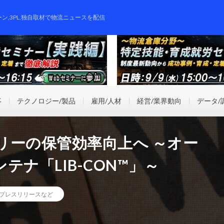
ーン,3PL,独自取材で物流ニュースを配信
事
テクノロジー/製品
雇用/人材
経営/業界動向
データ/
リーの保管効率向上へ ～オー
ナ「LIB-CON™」～
プレスリリースなど