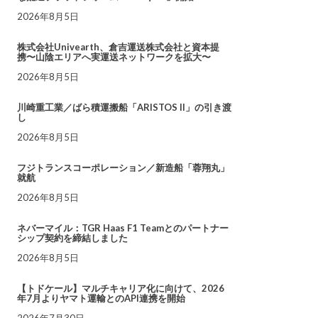
2026年8月5日
株式会社Univearth、倉吉運送株式会社と資本提
携〜山陰エリアへ実運送ネットワークを拡大〜
2026年8月5日
川崎重工業／ばら積運搬船「ARISTOS II」の引き渡
し
2026年8月5日
フジトランスコーポレーション／新造船「蓉翔丸」
就航
2026年8月5日
ネバーマイル：TGR Haas F1 Teamとのパートナー
シップ契約を締結しました
2026年8月5日
【トドケール】マルチキャリア化に向けて、2026
年7月よりヤマト運輸とのAPI連携を開始
2026年7月30日