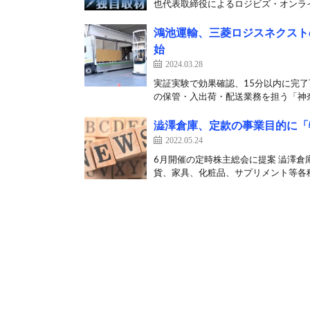
也代表取締役によるロジビズ・オンライ
鴻池運輸、三菱ロジスネクスト
始
2024.03.28
実証実験で効果確認、15分以内に完了
の保管・入出荷・配送業務を担う「神奈
澁澤倉庫、定款の事業目的に「
2022.05.24
6月開催の定時株主総会に提案 澁澤倉
貨、家具、化粧品、サプリメント等各種