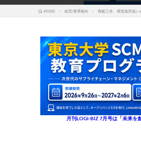
経営/業界動向
商船三井、環境負荷低いe-
HOME
月刊LOGI-BIZ 7月号は「未