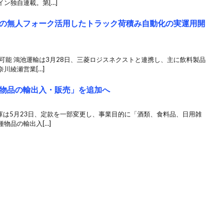
ン独自連載。第[…]
の無人フォーク活用したトラック荷積み自動化の実運用開
可能 鴻池運輸は3月28日、三菱ロジスネクストと連携し、主に飲料製品
川綾瀬営業[…]
物品の輸出入・販売」を追加へ
庫は5月23日、定款を一部変更し、事業目的に「酒類、食料品、日用雑
物品の輸出入[…]