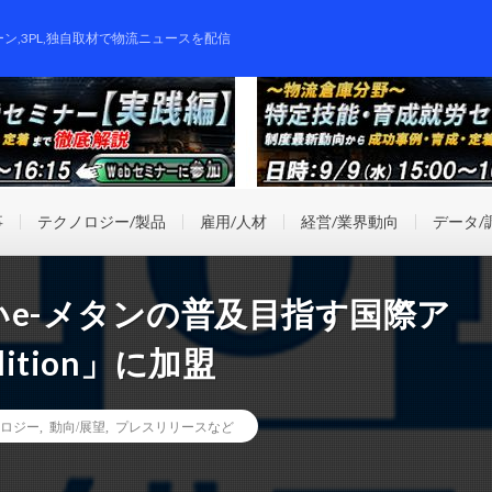
ーン,3PL,独自取材で物流ニュースを配信
事
テクノロジー/製品
雇用/人材
経営/業界動向
データ/
e-メタンの普及目指す国際ア
lition」に加盟
ロジー
,
動向/展望
,
プレスリリースなど