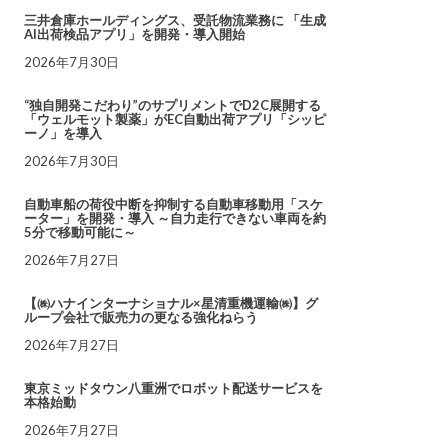
三井倉庫ホールディングス、受託物流業務に 「生成
AI出荷検品アプリ」を開発・導入開始
2026年7月30日
“独自開発こだわり”のサプリメントでD2C展開する
「ウェルモット製薬」がEC自動出荷アプリ「シッピ
ーノ」を導入
2026年7月30日
自動車船の荷役中断を抑制する自動車移動用「スケ
ーター」を開発・導入 ～自力走行できない車両を約
5分で移動可能に～
2026年7月27日
【㈱ハナインターナショナル×星清重機運輸㈱】グ
ループ会社で販売力の更なる強化ねらう
2026年7月27日
東京ミッドタウン八重洲でロボット配送サービスを
本格始動
2026年7月27日