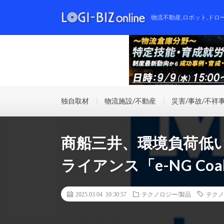
物流不動産,ロボット,ドロ
独自取材
物流施設/不動産
災害/事故/不祥
商船三井、環境負荷低い
ライアンス「e-NG Coa
2025.03.04 10:30:57
テクノロジー/製品
テクノ