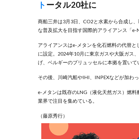
トータル20社に
商船三井は3月3日、CO2と水素から合成し、環
な普及拡大を目指す国際的アライアンス「e-NG 
アライアンスはe-メタンを化石燃料の代替
に設定。2024年10月に東京ガスや大阪ガ
げ、ベルギーのブリュッセルに本拠を置いて
その後、川崎汽船やIHI、INPEXなどが加
e-メタンは既存のLNG（液化天然ガス）燃
業界で注目を集めている。
（藤原秀行）