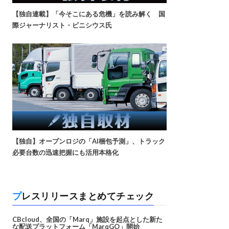
【独自連載】「今そこにある危機」を読み解く 国
際ジャーナリスト・ビニシウス氏
【独自】オープンロジの「AI梱包予測」、トラック
必要台数の迅速把握にも活用本格化
プレスリリースまとめてチェック
CBcloud、全国の「Marq」施設を起点とした新た
な配送プラットフォーム「MarqGO」開始