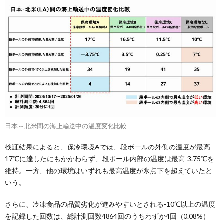
日本～北米間の海上輸送中の温度変化比較
検証結果によると、保冷環境Aでは、段ボールの外側の温度が最高
17℃に達したにもかかわらず、段ボール内部の温度は最高-3.75℃を
維持。一方、他の環境はいずれも最高温度が氷点下を超えていたと
いう。
さらに、冷凍食品の品質劣化が進みやすいとされる-10℃以上の温度
を記録した回数は、総計測回数4864回のうちわずか4回（0.08%）