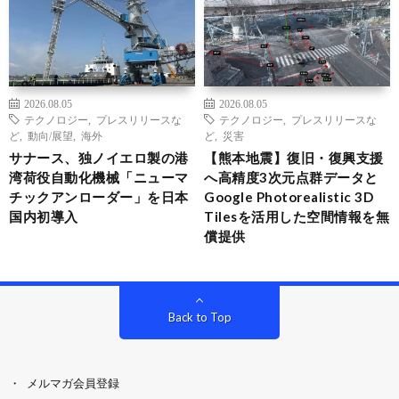
2026.08.05
2026.08.05
テクノロジー
,
プレスリリースな
テクノロジー
,
プレスリリースな
ど
,
動向/展望
,
海外
ど
,
災害
サナース、独ノイエロ製の港
【熊本地震】復旧・復興支援
湾荷役自動化機械「ニューマ
へ高精度3次元点群データと
チックアンローダー」を日本
Google Photorealistic 3D
国内初導入
Tilesを活用した空間情報を無
償提供
Back to Top
メルマガ会員登録