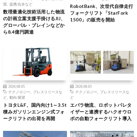
望
,
提携/合弁など
RobotBank、次世代自律走行
数理最適化技術活用した物流
フォークリフト「StarFork
の計画立案支援手掛けるJIJ、
1500」の販売を開始
グローバル・ブレインなどか
ら8.4億円調達
2026.08.05
2026.08.05
テクノロジー
,
プレスリリースな
テクノロジー
,
プレスリリースな
ど
,
動向/展望
ど
トヨタL&F、国内向け1～3.5t
エバラ物流、ロボットパレタ
積みガソリンエンジン式フォ
イザーと連携するハクオウロ
ークリフトの出荷を再開
ボの自動フォークリフト導入