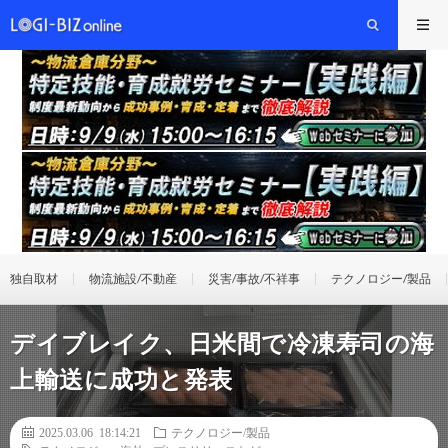
独自取材
物流施設/不動産
災害/事故/不祥事
テクノロジー/製品
デイブレイク、日米間で冷凍寿司の海
上輸送に成功と発表
2025.03.06 18:14:21
テクノロジー/製品