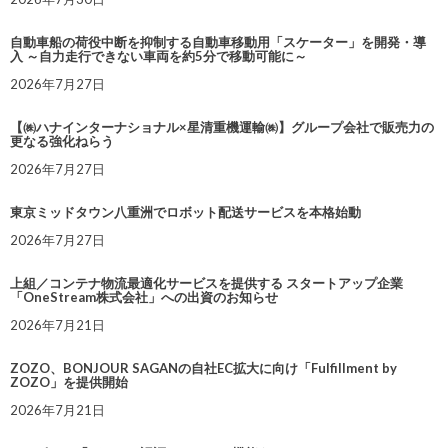
自動車船の荷役中断を抑制する自動車移動用「スケーター」を開発・導
入 ～自力走行できない車両を約5分で移動可能に～
2026年7月27日
【㈱ハナインターナショナル×星清重機運輸㈱】グループ会社で販売力の
更なる強化ねらう
2026年7月27日
東京ミッドタウン八重洲でロボット配送サービスを本格始動
2026年7月27日
上組／コンテナ物流最適化サービスを提供する スタートアップ企業
「OneStream株式会社」への出資のお知らせ
2026年7月21日
ZOZO、BONJOUR SAGANの自社EC拡大に向け「Fulfillment by
ZOZO」を提供開始
2026年7月21日