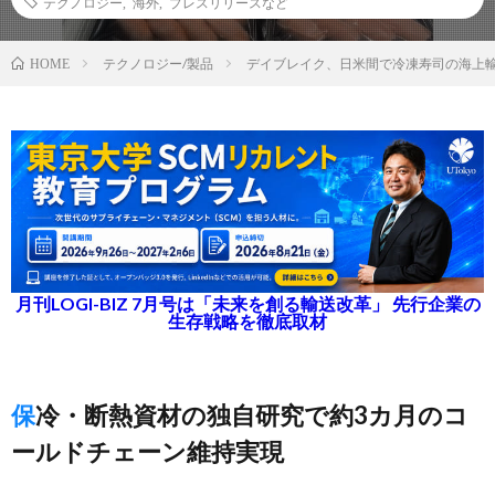
テクノロジー
,
海外
,
プレスリリースなど
テクノロジー/製品
デイブレイク、日米間で冷凍寿司の海上
HOME
月刊LOGI-BIZ 7月号は「未来を創る輸送改革」 先行企業の
生存戦略を徹底取材
保冷・断熱資材の独自研究で約3カ月のコ
ールドチェーン維持実現