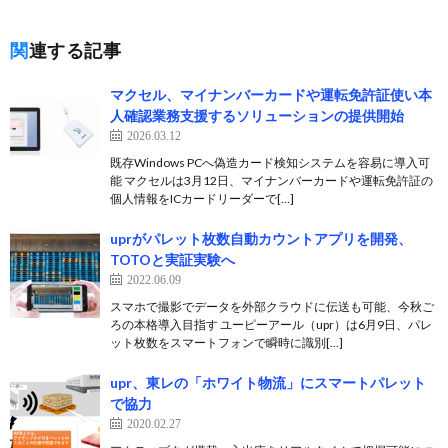
関連する記事
マクセル、マイナンバーカードや運転免許証使い本
人確認業務支援するソリューションの提供開始
2026.03.12
既存Windows PCへ偽造カード検知システムを容易に導入可
能 マクセルは3月12日、マイナンバーカードや運転免許証の
個人情報をICカードリーダーで[…]
uprがパレット枚数自動カウントアプリを開発、
TOTOと実証実験へ
2022.06.09
スマホで撮影でデータを外部クラウドに伝送も可能、今秋ご
ろの本格導入目指す ユーピーアール（upr）は6月9日、パレ
ット枚数をスマートフォンで瞬時に識別[…]
upr、東レの「ホワイト物流」にスマートパレット
で協力
2020.02.27