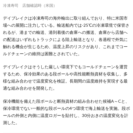
冷凍寿司 店舗確認時（米国）
デイブレイクは冷凍寿司の海外輸出に取り組んでおり、特に米国市
場への展開に注力している。輸送船内では-25℃の冷凍環境で保管さ
れるが、港までの輸送、港到着後の倉庫への搬送、倉庫から店舗へ
の配送はいずれもトラックによる陸上輸送となり、各過程で外気に
触れる機会が生じるため、温度上昇のリスクがあり、これまでコー
ルドチェーンの維持は困難とされていた。
デイブレイクはそうした厳しい環境下でもコールドチェーンを運営
するため、保冷効果のある段ボールや高性能断熱資材を収集し、多
様な組み合わせで温度変化を検証。長期間の温度維持を実現する最
適な組み合わせを開発した。
保冷機能を備えた段ボールと断熱資材の組み合わせた候補A～Cと、
保冷環境でない一般的な段ボールの4つ環境で海上輸送を実施。段ボ
ールの外側と内側に温度ロガーを貼付し、30分おきの温度変化を計
測した。