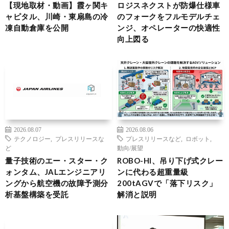
【現地取材・動画】霞ヶ関キ
ロジスネクストが防爆仕様車
ャピタル、川崎・東扇島の冷
のフォークをフルモデルチェ
凍自動倉庫を公開
ンジ、オペレーターの快適性
向上図る
2026.08.07
2026.08.06
テクノロジー
,
プレスリリースな
プレスリリースなど
,
ロボット
,
ど
動向/展望
量子技術のエー・スター・ク
ROBO-HI、吊り下げ式クレー
ォンタム、JALエンジニアリ
ンに代わる超重量級
ングから航空機の故障予測分
200tAGVで「落下リスク」
析基盤構築を受託
解消と説明