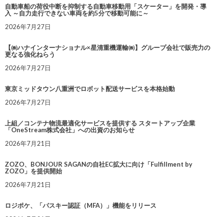
自動車船の荷役中断を抑制する自動車移動用「スケーター」を開発・導
入 ～自力走行できない車両を約5分で移動可能に～
2026年7月27日
【㈱ハナインターナショナル×星清重機運輸㈱】グループ会社で販売力の
更なる強化ねらう
2026年7月27日
東京ミッドタウン八重洲でロボット配送サービスを本格始動
2026年7月27日
上組／コンテナ物流最適化サービスを提供する スタートアップ企業
「OneStream株式会社」への出資のお知らせ
2026年7月21日
ZOZO、BONJOUR SAGANの自社EC拡大に向け「Fulfillment by
ZOZO」を提供開始
2026年7月21日
ロジポケ、「パスキー認証（MFA）」機能をリリース