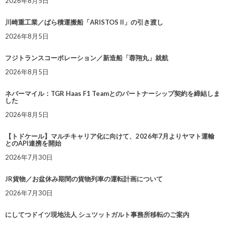
2026年8月5日
川崎重工業／ばら積運搬船「ARISTOS II」の引き渡し
2026年8月5日
フジトランスコーポレーション／新造船「蓉翔丸」就航
2026年8月5日
ネバーマイル：TGR Haas F1 Teamとのパートナーシップ契約を締結しま
した
2026年8月5日
【トドケール】マルチキャリア化に向けて、2026年7月よりヤマト運輸
とのAPI連携を開始
2026年7月30日
JR貨物／お盆休み期間の貨物列車の運転計画について
2026年7月30日
にしてつドイツ現地法人 シュツットガルト事務所移転のご案内