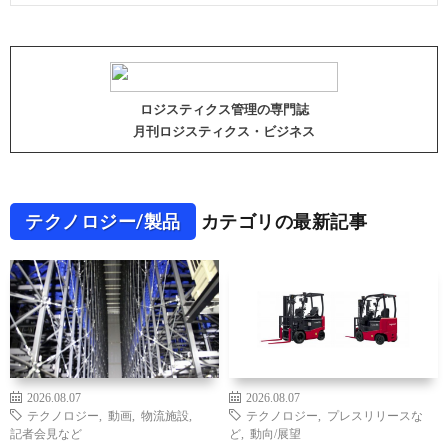
ロジスティクス管理の専門誌
月刊ロジスティクス・ビジネス
テクノロジー/製品
カテゴリの最新記事
2026.08.07
2026.08.07
テクノロジー
,
動画
,
物流施設
,
テクノロジー
,
プレスリリースな
記者会見など
ど
,
動向/展望