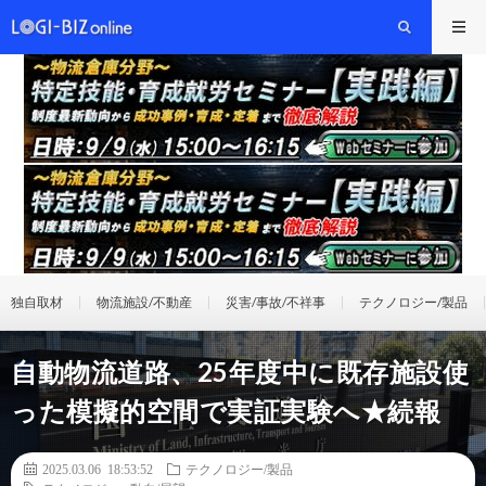
独自取材
物流施設/不動産
災害/事故/不祥事
テクノロジー/製品
自動物流道路、25年度中に既存施設使
った模擬的空間で実証実験へ★続報
2025.03.06 18:53:52
テクノロジー/製品