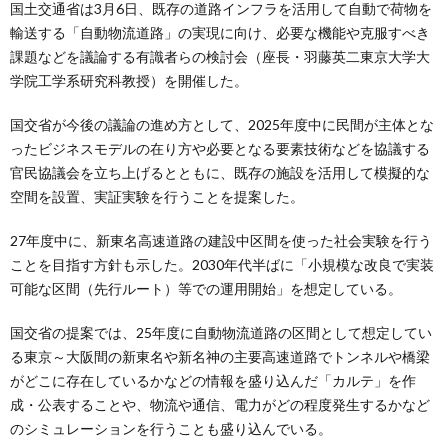
国土交通省は3月6日、既存の道路インフラを活用して自動で荷物を
輸送する「自動物流道路」の実現に向け、必要な機能や克服すべき
課題などを議論する有識者らの検討会（座長・羽藤英二東京大学大
学院工学系研究科教授）を開催した。
国交省が今後の議論の進め方として、2025年度中に民間が主体とな
ったビジネスモデルの在り方や必要となる要素技術などを協議する
官民協議会を立ち上げるとともに、既存の施設を活用して模擬的な
空間を設置、実証実験を行うことを提案した。
27年度中に、新東名高速道路の建設中区間を使った社会実験を行う
ことを目指す方針も示した。2030年代半ばに「小規模な改良で実装
可能な区間（先行ルート）等での運用開始」を想定している。
国交省の提案では、25年度に自動物流道路の区間として想定してい
る東京～大阪間の新東名や新名神の主要高速道路でトンネルや橋梁
がどこに存在しているかなどの情報を盛り込んだ「カルテ」を作
成・公表することや、物流や通信、電力がどの程度発生するかなど
のシミュレーションを行うことも盛り込んでいる。