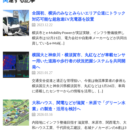
関連する記事
全国初、横浜のみなとみらいエリア公道にトラック
対応可能な超急速EV充電器を設置
2023.12.22
横浜市とe-Mobility Powerが実証実験、インフラ整備後押し
横浜市は12月21日、電力会社や自動車メーカーなどが共同出
資しているe-Mob[…]
横国大と神奈川・横須賀市、丸紅などが車載センサ
ー用いた道路や歩行者の状況把握システムを共同開
発へ
2021.01.27
交通安全促進と適正な管理狙い、今後は物流事業者の参画も
横浜国立大と神奈川県横須賀市、丸紅などは1月26日、車両
に搭載したセンサーからの情報を活用し、[…]
大和ハウス、関電などが滋賀・米原で「グリーン水
素」の製造・活用を検討へ
2026.03.16
内陸地にインフラ整備目指す 滋賀県、米原市、関西電力、大
和ハウス工業、千代田化工建設、名城ナノカーボンの6者は3