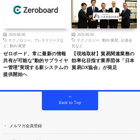
2026.08.06
2026.08.06
テクノロジー
,
プレスリリースな
テクノロジー
,
動向/展望
,
記者会
ど
,
動向/展望
見など
ゼロボード、常に最新の情報
【現地取材】貿易関連業務の
共有が可能な“動的サプライヤ
効率化目指す業界団体「日本
ー管理”実現する新システムの
貿易DX協会」が発足
提供開始へ
Back to Top
メルマガ会員登録