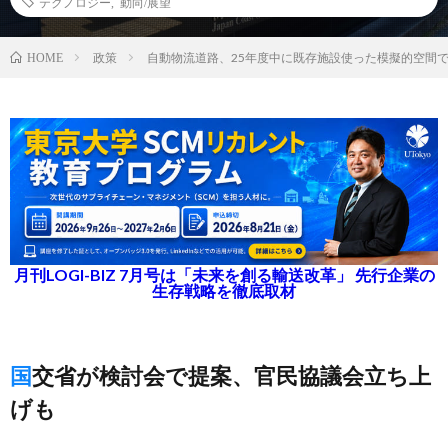
テクノロジー
,
動向/展望
政策
自動物流道路、25年度中に既存施設使った模擬的空間
HOME
月刊LOGI-BIZ 7月号は「未来を創る輸送改革」 先行企業の
生存戦略を徹底取材
国交省が検討会で提案、官民協議会立ち上
げも